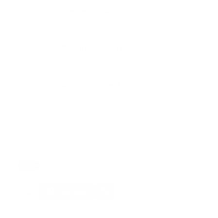
Santo Domingo Este:
medio nublado a nublado
en ocasiones con aguaceros dispersos y tronadas
aisladas.
Santo Domingo Norte:
medio nublado a
nublado en ocasiones con aguaceros dispersos y
tronadas aisladas.
Santo Domingo Oeste:
medio nublado a
nublado en ocasiones con aguaceros dispersos y
tronadas aisladas.
Temperatura mínima entre 23 °C y 25 °C y máxima
entre 27 °C y 29 °C.
Tags:
actualidad
clima
ONAMET
Facebook