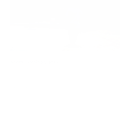
Santo Domingo, RD.-
ONAMET informó que Beryl
continúa como un huracán categoría 3 y se localiza
en la latitud 16.6 norte y longitud 74.4 oeste, esto es, a
unos 300 kilómetros al este/sureste de Kingston,
Jamaica, que tiene vientos máximos sostenidos de
230 kph y se desplaza hacia el oeste/noroeste a unos
31 kph, por lo que es importante mantenerse atentos
a la evolución y desarrollo a través de los boletines
emitidos.
Dijo que para hoy, a pesar de que el cielo se