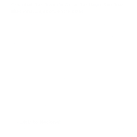
Cristóbal, San José de Ocoa, Santiago, San Juan,
Elías Pina, Dajabón, entre otras.
Para mañana jueves, una activa onda tropical,
asociada a una zona de disturbio con bajo potencial
ciclónico ubicada actualmente al este de las Antillas
Menores, estará afectando las condiciones
meteorológicas sobre el área, mientras genera
nublados acompañados de aguaceros fuertes en
ocasiones, tormentas eléctricas y ráfagas de viento
sobre el país, que serán más intensos y frecuentes en
la tarde sobre provincias del litoral costero sur, el
suroeste, cordillera Central, Valle del Cibao y la zona
fronteriza.
Pronósticos locales
Distrito Nacional:
medio nublado a nublado en
ocasiones con aguaceros dispersos y tronadas
aisladas.