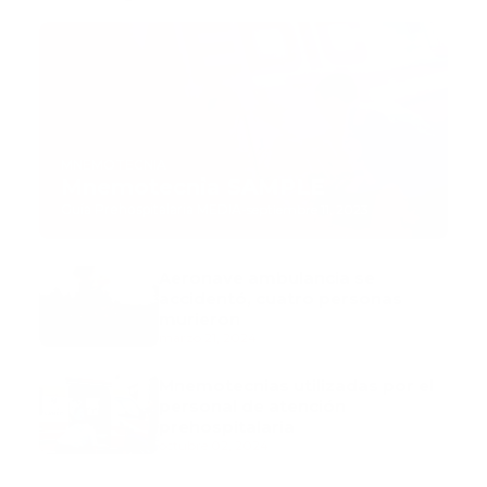
MNEMOTECNIA
Mnemotecnia SAMPLE
Guía Prehospitalaria MEDIA
-
septiembre 11, 2023
Aeronave ambulancia se
accidentó, cuatro personas
murieron
marzo 21, 2024
Mnemotecnias utilizadas por el
personal de atención
prehospitalaria
octubre 02, 2024