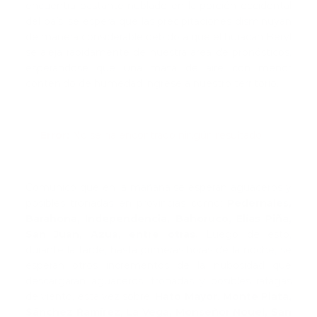
encuentra bastante nublado en la porción occidental
del país, se espera que las precipitaciones disminuyan
de manera considerable debido a que el huracán Beryl
se aleja rápidamente de nuestra área de pronósticos,
esperándose que una masa de aire con menor
contenido de humedad ingrese a nuestro territorio.
Error:
No se ha encontrado ningún resultado
Comunicó que en la mañana se esperan aguaceros y
posibles tronadas en provincias como:
Pedernales,
Barahona, Independencia, Bahoruco, Elías Piña,
San Juan, Azua, entre otras.
Luego de esto,
durante la tarde, hasta primeras horas de la noche, se
esperan otros incrementos de la nubosidad que
descargarán aguaceros, tronadas y posibles ráfagas
de viento, esta vez sobre:
Hato Mayor, Monte Plata,
Sánchez Ramírez, La Vega, Monseñor Nouel, San