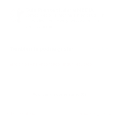
Guía Prehospitalaria MEDIA
Somos Medio de información en salud, con
especialidad en emergencias y atención
prehospitalaria.
También te podría gustar
Ver todo
Error:
No se ha encontrado ningún resultado
Publicar un comentario (0)
Artículo Anterior
Artículo Siguiente