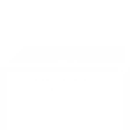
Suscribete a nuestro boletin
Una vez a la semana enviamos un correo con los
artículos más populares.
Calle 6 #21 Urbanización Juan Pablo Duarte, Santo
Domingo Este, RD. Tel.- 8294446365
Tu nombre
*
guiaprehospitalaria@gmail.com
Teléfono