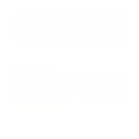
Redes Sociales
38k
1.6k
1.7k
3.4k
Trending: