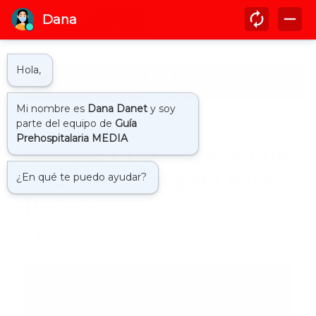
Inicio
actualidad
ONAMET | Se espera una
onda tropical para este
jueves
by
Guía Prehospitalaria MEDIA
-
julio 03, 2024