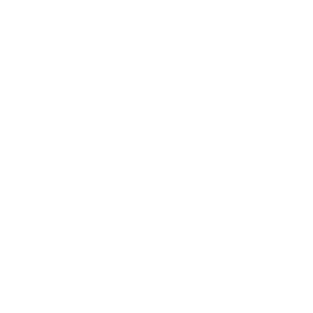
fin de semana seguirá en dirección norte y norte-
noreste, por aguas abiertas, y con una mayor
velocidad de traslación.
El huracán genera a su paso grandes marejadas que
pueden alcanzar el domingo próximo la costa este de
Estados Unidos, advirtieron los meteorólogos del
NHC.
Por otro lado, la tormenta tropical Leslie se muestra
mejor organizada y también se ha fortalecido
ligeramente durante la noche del jueves. Presenta
esta mañana vientos máximos sostenidos de 95
kilómetros por hora (60 millas) en su avance
igualmente por aguas abiertas en el Atlántico.
Leslie se encuentra ubicada a 1.040 kilómetros (645
millas) al oeste-suroeste del extremo sur del
archipiélago de Cabo Verde (frente a la costa
noroeste de África), y se desplaza hacia el oeste a 9
kilómetros por hora.