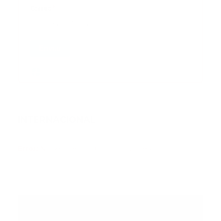
Correo
*
Enviar
Entregado por SendPulse
INTERNACIONAL
Error:
No se ha encontrado ningún resultado