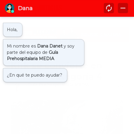
Inicio
clima
Kirk se convierte en
huracan categoría 4
by
Guía Prehospitalaria MEDIA
-
octubre 04, 2024