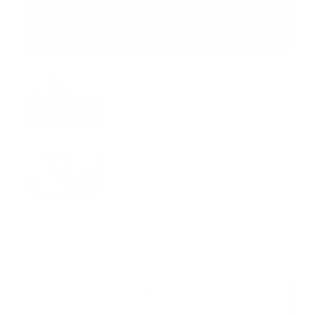
MNEMOTECNIA
Mnemotecnia SAMPLE
Guía Prehospitalaria MEDIA
-
septiembre 11, 2023
Aeronave ambulancia se
accidentó, cuatro personas
murieron
marzo 21, 2024
Mnemotecnias utilizadas por el
personal de atención
prehospitalaria
octubre 02, 2024
Suscribete a nuestro boletín
Suscribase a nuestra lista de correos y recibira
actualizaciones.