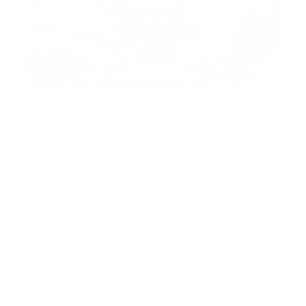
MIAMI.-
El huracán Kirk, pasó a la
categoría 4
, se
fortaleció durante la noche del jueves y avanza este
viernes sobre aguas abiertas del Atlántico con vientos
máximos sostenidos de 230 kilómetros por hora (145
millas).
En su boletín matutino, el Centro Nacional de
Huracanes (NHC, en inglés) de Estados Unidos indicó
que Kirk se encuentra a 1.630 kilómetros (1.010 millas)
al este-noreste del norte de las Islas de Sotavento y a
2.665 kilómetros (1.655 millas) al suroeste de las islas
Azores, frente a Portugal, y por tanto no supone
ninguna amenaza para zonas pobladas.