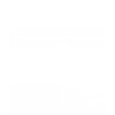
Redes Sociales
38k
1.6k
1.7k
3.4k
Trending: