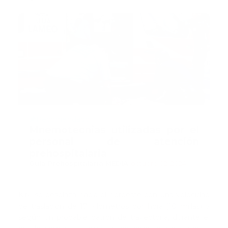
Recomendado
Mnemotecnias utilizadas por el
personal de atención
prehospitalaria
Guía Prehospitalaria MEDIA
-
octubre 02, 2024
Kirk se desplaza hacia el noroeste con una velocidad
de traslación de 17 kilómetros por hora (10 millas) y
según un probable patrón de trayectoria, durante el