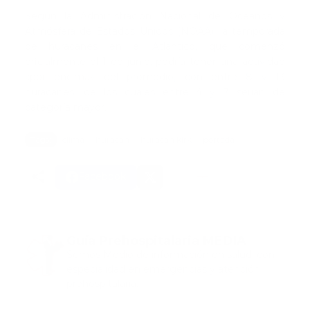
Según la Administración Nacional de Océanos y
Atmósfera de Estados Unidos (NOAA), la temporada
de huracanes en el Atlántico, que comenzó
oficialmente el 1 de junio, podría tener una actividad
«por encima» del promedio, con entre 8 y 13
huracanes, de los cuales entre 4 y 7 serían de
categoría mayor.
Tags:
clima
huracan
huracan kirk
portada
Facebook
Guía Prehospitalaria MEDIA
Somos Medio de información en salud, con
especialidad en emergencias y atención
prehospitalaria.