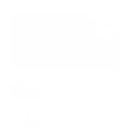
Trending:
MNEMOTECNIA
Mnemotecnia SAMPLE
Guía Prehospitalaria MEDIA
-
septiembre 11, 2023
Aeronave ambulancia se
accidentó, cuatro personas
murieron
marzo 21, 2024
Mnemotecnias utilizadas por el
personal de atención
prehospitalaria
octubre 02, 2024