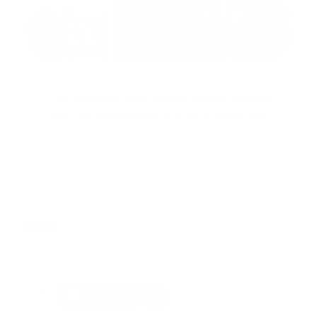
Recomendado
Encuentro Nacional Profesional
de la Emergencia y el Desastre
Guía Prehospitalaria MEDIA
-
noviembre 10, 2024
Tags:
agresion
Dr. jonathan mora
gp magazine
guia prehospitalaria magazine
hospitalario
opinion
portada
Facebook