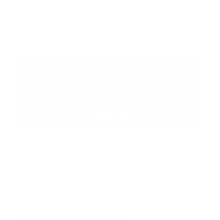
Error:
No se ha encontrado ningún resultado
Suscribete
Suscribete a nuestra comunidad en Youtube y
participa en nuestros debates..