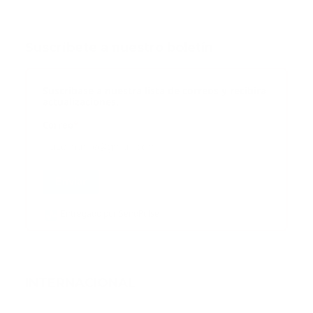
Suscribete a nuestro boletín
Suscribase a nuestra lista de correos y recibira
actualizaciones.
Correo
*
Enviar
Entregado por SendPulse
INTERNACIONAL