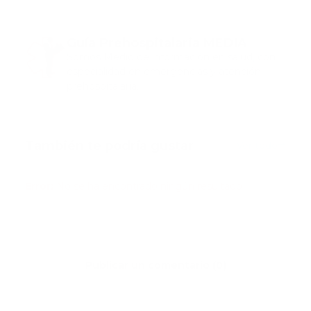
Guía Prehospitalaria MEDIA
Somos Medio de información en salud, con
especialidad en emergencias y atención
prehospitalaria.
También te podría gustar
Ver todo
Error:
No se ha encontrado ningún resultado
Publicar un comentario (0)