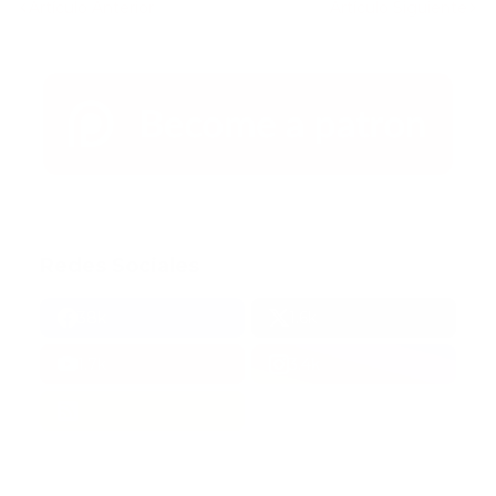
Artículo Anterior
Artículo Siguiente
Redes Sociales
38k
1.6k
1.7k
3.4k