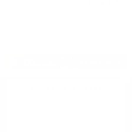
Suscribete a nuestro boletin
Una vez a la semana enviamos un correo con los
artículos más populares.
Calle 6 #21 Urbanización Juan Pablo Duarte, Santo
Domingo Este, RD. Tel.- 8294446365
Tu nombre
*
guiaprehospitalaria@gmail.com