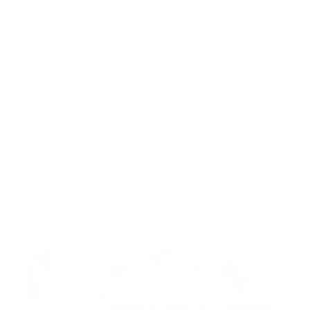
Los ahora llamados centros médicos, hospitales o
clínicas, antes conocidos como auspicios, sanatorios,
nosocomios, entre otros nombres, fueron concebidos
inicialmente como lugares donde la gente era
enviada a morir tranquila, lejos de procurar su
recuperación o sanación. Con el paso del tiempo y los
avances médicos, diagnósticos y farmacológicos,
estos objetivos evolucionaron, llegando a la
actualidad, donde incluso se habla de telemedicina,
implementando evaluaciones y tratamientos a
distancia...
"Léelo completo aquí:
GUÍA PREHOSPITALARIA
MAGAZINE"