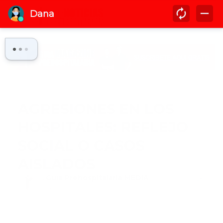
Inicio
agresion
AGRESIONES EN LOS
HOSPITALES: REFLEJO
SOCIAL O CASOS
AISLADOS
by
Guía Prehospitalaria MEDIA
-
noviembre 26, 2024