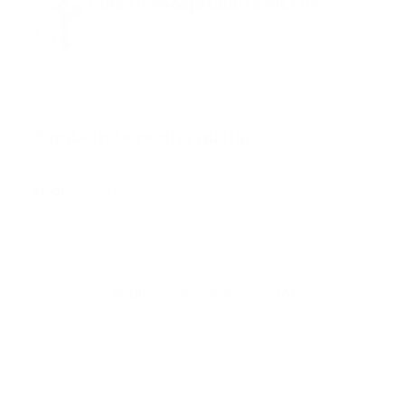
Guía Prehospitalaria MEDIA
Somos Medio de información en salud, con
especialidad en emergencias y atención
prehospitalaria.
También te podría gustar
Ver todo
Error:
No se ha encontrado ningún resultado
Publicar un comentario (0)
Artículo Anterior
Artículo Siguiente