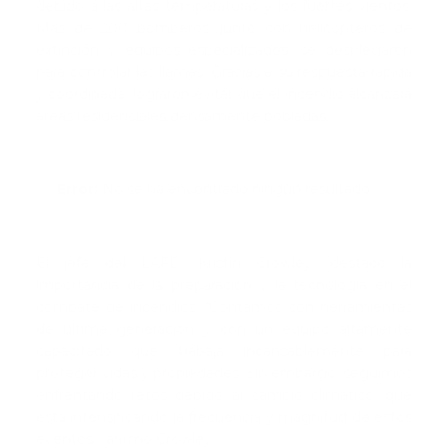
debido a las altas temperaturas y los fuertes vientos.
Más de 200 bomberos, junto con helicópteros de
extinción y equipos especializados, se desplegaron
para controlar las llamas. Gracias a su respuesta rápida
y coordinada, lograron evitar que el incendio alcanzara
áreas residenciales densamente pobladas.
Error:
No se ha encontrado ningún resultado
El jefe del LAFD, Kristin Crowley, destacó la
importancia de la preparación y la tecnología en el
combate de incendios. “Contamos con herramientas
de última generación y con un equipo altamente
capacitado que trabaja incansablemente para
proteger vidas y propiedades. Sin embargo, seguimos
enfrentando retos debido al cambio climático, que
está intensificando la frecuencia y magnitud de estos
eventos”, afirmó Crowley.