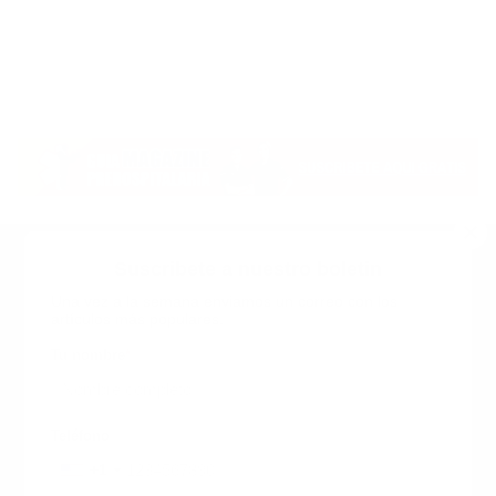
Suscribete a nuestro boletin
Una vez a la semana enviamos un correo con los
artículos más populares.
Calle 6 #21 Urbanización Juan Pablo Duarte, Santo
Domingo Este, RD. Tel.- 8294446365
Tu nombre
*
guiaprehospitalaria@gmail.com
Teléfono
+1
+1