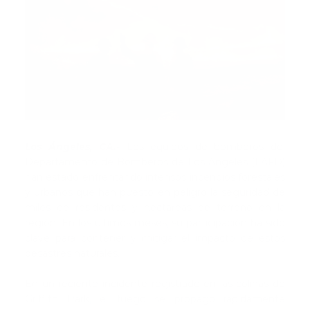
Los Ángeles, CA.-
Los equipos de bomberos del
Departamento de Bomberos de Los Ángeles (LAFD)
han estado enfrentando intensos incendios forestales
y urbanos que han puesto en peligro la seguridad de
miles de residentes y hectáreas de terreno en la
región. En los últimos meses, su participación ha sido
clave para contener y mitigar el impacto de estos
desastres naturales.
En un reciente incidente registrado en las colinas de
Griffith Park, el fuego se propagó rápidamente