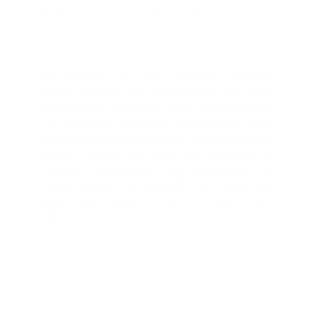
Error:
No se ha encontrado ningún resultado
El alcalde de Los Ángeles, Karen
Bass, elogió la dedicación de los
bomberos durante una conferencia
de prensa. Nuestros bomberos son
verdaderos héroes que arriesgan sus
vidas todos los días. Su valentía y
trabajo incansable nos recuerdan la
importancia de invertir en recursos
para enfrentar estas emergencias,
declaró
A pesar de los avances, los desafíos continúan. La
sequía prolongada y el incremento en la urbanización
de áreas propensas a incendios complican los
esfuerzos de mitigación. Sin embargo, los bomberos