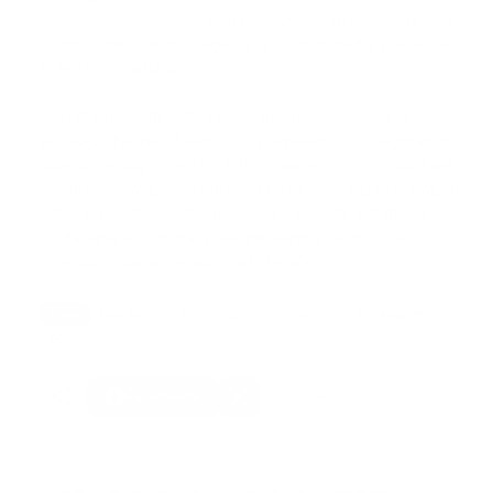
de Los Ángeles permanecen firmes en su
compromiso de proteger a la comunidad y preservar
el entorno natural.
Con el pronóstico de un verano más seco y caluroso,
el LAFD ha redoblado sus preparativos, asegurando
que sus equipos estén listos para enfrentar cualquier
contingencia. La comunidad también juega un papel
vital en estos esfuerzos, ya que la colaboración
ciudadana es crucial para prevenir y responder a los
incendios que amenazan a la región.
Tags:
bomberos
incendios
internacional
los angeles
portada
Facebook