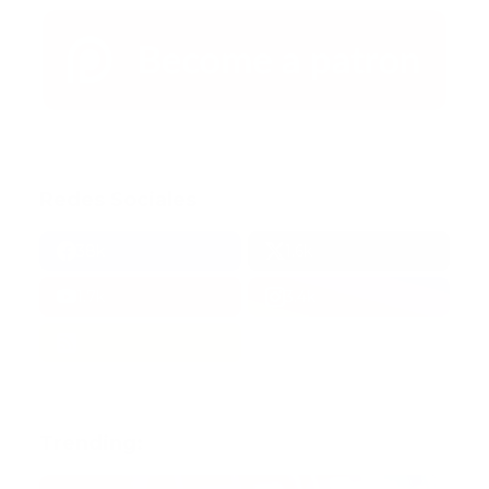
Redes Sociales
38k
1.6k
1.7k
3.4k
Trending: