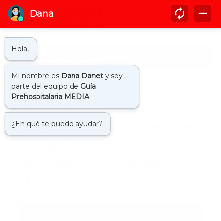
Inicio
bomberos
Bomberos de Los
Ángeles: En la Línea de
Fuego para Combatir
Incendios Devastadores
by
Guía Prehospitalaria MEDIA
-
enero 16, 2025