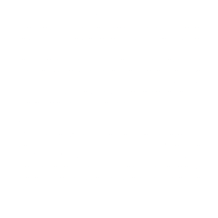
Los incendios en Los Ángeles no solo afectan zonas
forestales, sino también áreas urbanas, donde el
riesgo para los residentes es mayor. En el caso del
incendio en un complejo de apartamentos en el
centro de la ciudad, los bomberos lograron evacuar a
más de 50 personas antes de que el fuego se
propagara. Este tipo de operaciones resalta su
compromiso y profesionalismo frente a emergencias
que requieren acción inmediata.
Además del combate directo contra las llamas, el
LAFD ha intensificado sus esfuerzos en la prevención
y educación comunitaria. Campañas como "Prepárate
Los Ángeles" buscan informar a los ciudadanos sobre
medidas de seguridad, como crear zonas de defensa
alrededor de las viviendas y elaborar planes de
evacuación familiar.