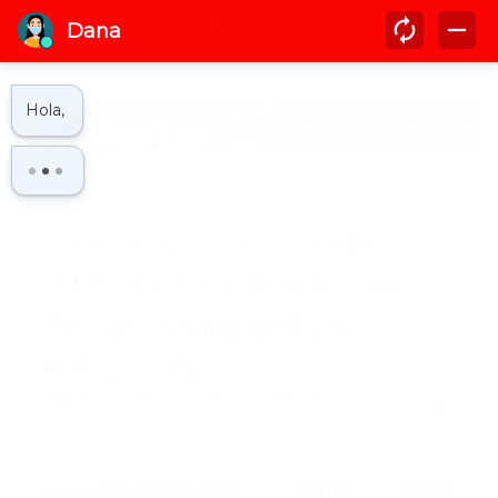
Inicio
cruz roja mexicana
Cruz Roja suspende
labores tras asesinato
de un paramédico
voluntario
by
Guía Prehospitalaria MEDIA
-
julio 15, 2025