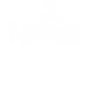
Obed Yair Reyes López
ANTECEDENTES Y PROTOCOLOS
Este suceso no es aislado. A principios de año, en
Culiacán se suspendieron traslados de heridos de bala
hasta que se implementaron protocolos de
seguridad, incluyendo escoltas policiales para el
personal de la institución.
RESPUESTA GUBERNAMENTAL