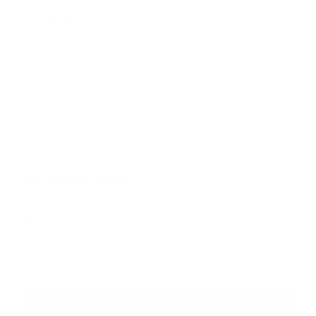
Correo
*
Enviar
Entregado por SendPulse
INTERNACIONAL
Error:
No se ha encontrado ningún resultado