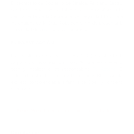
El secretario de Gobierno de Sinaloa, Feliciano Castro,
confirmó que se establecerá acompañamiento
permanente de la Secretaría de Seguridad Pública a
los equipos de la Cruz Roja, con el fin de preservar la
integridad de voluntarios y socorristas.
EN INVESTIGACIÓN
La Fiscalía General del Estado (FGE) ha abierto la
carpeta de investigación 115/2025 para esclarecer el
caso y localizar a los responsables
TV Azteca
. El
delegado estatal de la Cruz Roja, Carlos Bloch Artola,
expresó condolencias a la familia de Obed y condenó
el crimen.
Error:
No se ha encontrado ningún resultado
Conclusión