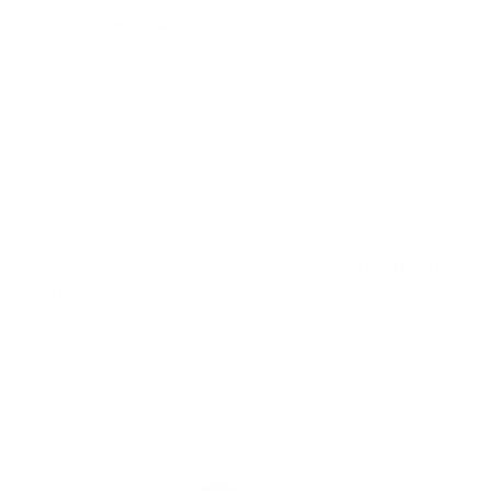
El socorrista fue identificado como
Obed Yair Reyes
López, de 25 años
. Según autoridades, fue privado
de la libertad el pasado viernes por la tarde en Altata y
posteriormente encontrado en la comunidad de
Costa Rica, Navolato, con impactos de bala. Tras ser
trasladado al IMSS local aún con vida,
lamentablemente falleció horas más tarde.
MEDIDA DE SUSPENSIÓN
La Cruz Roja instaló una lona en la entrada de su base
en Altata con el mensaje:
“Sin socorristas, no hay
Cruz Roja”
, comunicando la paralización total de sus
servicios hasta garantizar la seguridad de su personal.
Error:
No se ha encontrado ningún resultado