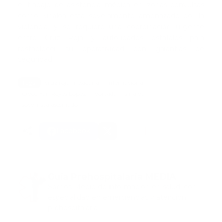
el trabajo de asistencia médica en zonas convulsas
como Sinaloa está severamente amenazado por la
violencia, y se requiere una coordinación urgente
entre Cruz Roja y autoridades estatales para
restablecer su operatividad con garantías de
seguridad.
Tags:
cruz roja mexicana
internacional
Obed Yair Reyes López
portada
sinaloa
socorrista asesinado
Facebook
Guía Prehospitalaria MEDIA
Somos Medio de información en salud, con
especialidad en emergencias y atención
prehospitalaria.