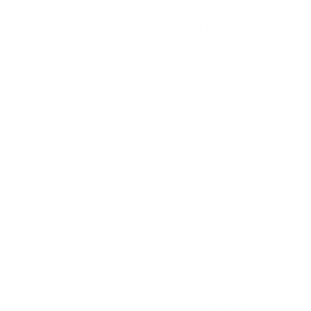
Una víctima joven y comprometida:
Obed Yair
Reyes dedicaba su vida como voluntario, enfrentando
cada día riesgos crecientes en zonas de alta violencia.
Impacto operativo:
La suspensión en Altata
interrumpe la disponibilidad inmediata de atención y
rescate, agravando la vulnerabilidad de la población
local.
Necesidad de protección:
Se exige reforzar los
protocolos de seguridad y seguridad pública para
proteger al personal humanitario que responde a
emergencias.
Prevención vs reacción:
El caso de Culiacán
muestra que los protocolos solo se activan tras
eventos graves; falta una estrategia proactiva.
Este trágico incidente expone una realidad alarmante: