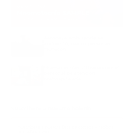
MNEMOTECNIA
Mnemotecnia SAMPLE
Guía Prehospitalaria MEDIA
-
septiembre 11, 2023
Aeronave ambulancia se
accidentó, cuatro personas
murieron
marzo 21, 2024
Mnemotecnias utilizadas por el
personal de atención
prehospitalaria
octubre 02, 2024
Suscribete a nuestro boletín
Suscribase a nuestra lista de correos y recibira
actualizaciones.