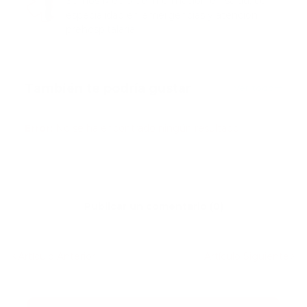
Somos Medio de información en salud, con
especialidad en emergencias y atención
prehospitalaria.
También te podría gustar
Ver todo
Error:
No se ha encontrado ningún resultado
Publicar un comentario (0)
Artículo Anterior
Artículo Siguiente