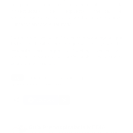
compromiso con el fortalecimiento de la
infraestructura de respuesta médica, el
reconocimiento salarial y la ampliación de recursos
humanos en todo el territorio.
Con estos esfuerzos, el Gobierno busca asegurar que
todas las familias puertorriqueñas, incluyendo las
residentes en Vieques y Culebra, cuenten con
atención oportuna y profesionales capacitados
cuando más lo necesitan.
Tags:
aumento sueldo paramedicos
portada
prehospitalario
puerto rico
Facebook
Guía Prehospitalaria MEDIA