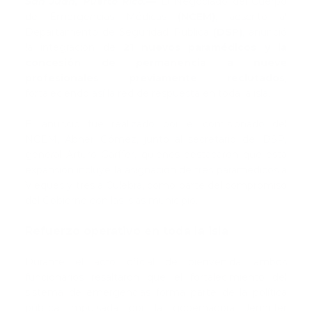
San Juan, Puerto Rico.—
El Negociado del Cuerpo
de Emergencias Médicas
(NCEM)
, adscrito al
Departamento de Seguridad Pública
(DSP)
, anunció
la integración de
21 nuevos paramédicos y la
concesión de permanencia a nueve
profesionales previamente reclutados
,
fortaleciendo así la red de respuesta en toda la isla.
El anuncio fue realizado por el comisionado del
NCEM, Abner Gómez, junto al secretario del DSP,
general Arturo Garffer, quienes destacaron que esta
expansión incluye la asignación de tres paramédicos a
Vieques y tres a Culebra, como parte del compromiso
del Gobierno con las islas municipio.
Refuerzo operativo en toda la isla
Durante el acto oficial de bienvenida, ambos
funcionarios resaltaron que el fortalecimiento del
sistema de emergencias forma parte de la política
pública impulsada por la gobernadora Jenniffer