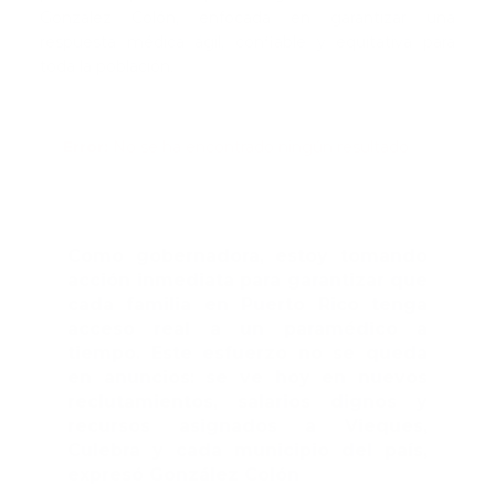
González Colón, enfocada en garantizar una
respuesta médica ágil, confiable y equitativa para
toda la población.
Error:
No se ha encontrado ningún resultado
Como gobernadora, estoy tomando
acción inmediata para garantizar que
cada familia en Puerto Rico tenga
acceso real a un paramédico a
tiempo. Este esfuerzo no se queda
en anuncios: se ve hoy en nuevos
reclutamientos, salarios dignos y
recursos asignados a Vieques,
Culebra y cada municipio del país,
expresó González Colón