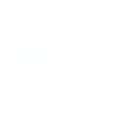
Suscribase a nuestra lista de correos y recibira
actualizaciones.
Correo
*
Enviar
Entregado por SendPulse
INTERNACIONAL
Error:
No se ha encontrado ningún resultado