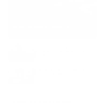
MNEMOTECNIA
Mnemotecnia SAMPLE
Guía Prehospitalaria MEDIA
-
septiembre 11, 2023
Aeronave ambulancia se
accidentó, cuatro personas
murieron
marzo 21, 2024
Mnemotecnias utilizadas por el
personal de atención
prehospitalaria
octubre 02, 2024
Suscribete a nuestro boletín