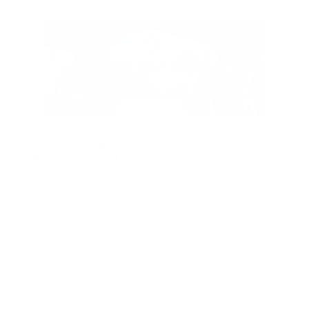
Aumento salarial y reconocimiento al
personal operativo
Como parte del proceso de transformación del
NCEM, el DSP anunció semanas atrás un aumento
salarial inmediato que beneficia a 487 empleados
activos, incluyendo paramédicos y despachadores.
El ajuste presupuestario asciende a 1,361,225 dólares
retroactivos y 2,714,490 dólares prospectivos,
distribuidos en la siguiente estructura salarial mensual: