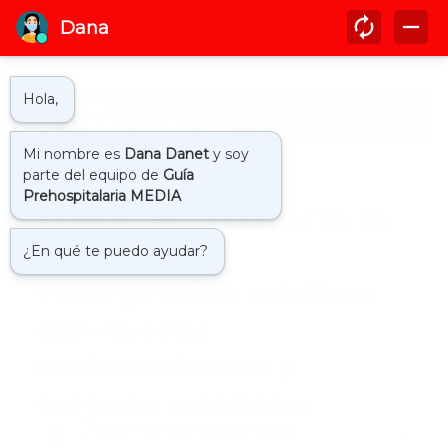
Inicio
aumento sueldo paramedicos
Puerto Rico refuerza su
sistema de
emergencias médicas
con nuevos
reclutamientos y
mejoras salariales
by
Guía Prehospitalaria MEDIA