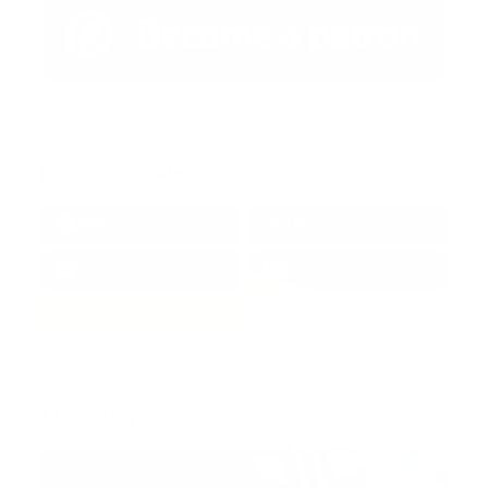
Redes Sociales
38k
1.6k
1.7k
3.4k
Trending: