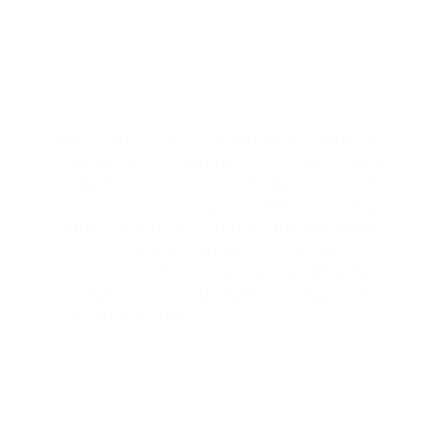
El comisionado Abner Gómez explicó que el plan
forma parte de una estrategia escalonada para
estabilizar y expandir la fuerza paramédica del
Negociado.
Hoy no solo reclutamos nuevos
servidores públicos, sino que
también consolidamos la
permanencia de quienes han
demostrado excelencia en el campo,
con adiestramientos continuos,
acceso a tecnología modernizada y
mejores condiciones laborales,
sostuvo Gómez
Error:
No se ha encontrado ningún resultado