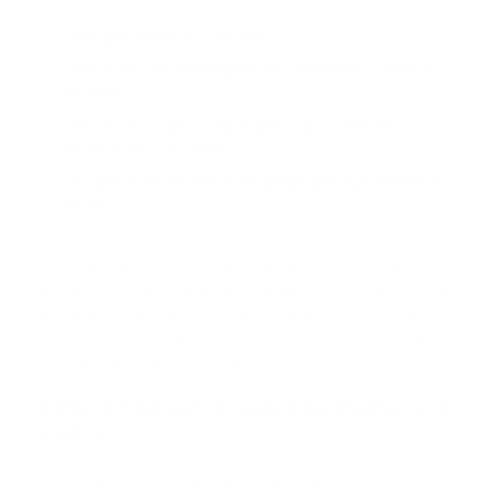
Despachadores: $2,375
Técnico de Emergencias Médicas – Básico:
$2,467
Técnico de Emergencias Médicas –
Paramédico: $2,850
Supervisor Técnico de Emergencias Médicas:
$3,300
“Este aumento es un acto de justicia con nuestros
primeros respondedores, quienes sostienen la
primera línea de vida de Puerto Rico. Estamos
devolviéndole estabilidad a una profesión crítica para
la seguridad pública”, señaló el secretario Garffer.
Compromiso con la respuesta médica y la
equidad
El Departamento de Seguridad Pública reafirmó su