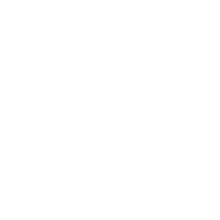
Suscribete
Suscribete a nuestra comunidad en Youtube y
participa en nuestros debates..
@guiaprehospitalaria