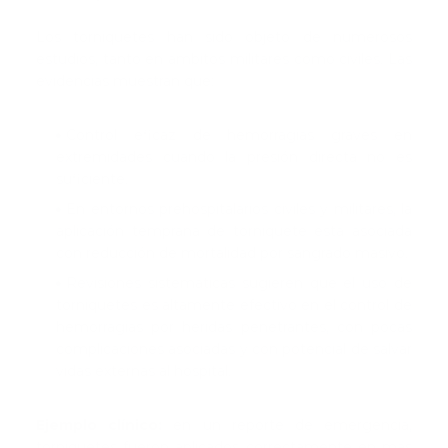
Los torniquetes han sido objeto de numerosos
estudios, tanto en ámbitos militares como civiles. Las
evidencias muestran que:
Control eficaz de hemorragias graves en
extremidades cuando la presión directa no es
suficiente.
En entornos prehospitalarios civiles y militares, la
aplicación temprana de torniquete está asociada
con reducción de mortalidad por sangrado masivo.
Revisiones sistemáticas sugieren que el uso de
torniquetes es altamente efectivo en el control de
hemorragias por heridas penetrantes, con pocas
complicaciones asociadas y con potencial de salvar
vidas externas al hospital.
Ejemplo clínico:
en un reporte de emergencia,
torniquetes fueron aplicados correctamente en más