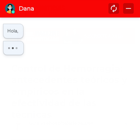
Inicio
antecedentes
Control de Hemorragia:
antecedentes teóricos y
empíricos en la
efectividad de las
técnicas
by
Guía Prehospitalaria MEDIA
-
diciembre 30, 2025