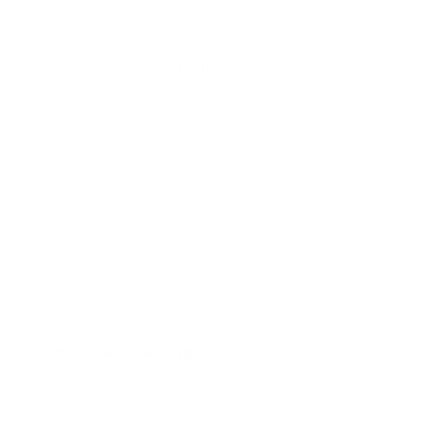
IV. Conclusión
Los antecedentes teóricos y empíricos disponibles
coinciden en que el control de hemorragias en la
atención prehospitalaria es una intervención eficaz y
fundamental para reducir mortalidad por trauma si se
aplica correctamente.
La combinación de técnicas tradicionales como
presión directa, con el uso de torniquetes y agentes
hemostáticos, y la formación continuada del personal
y de la comunidad, constituye una estrategia
multifacética capaz de salvar vidas cuando se
implementa de forma estandarizada y basada en
evidencia científica.
Lectura recomendada
Revisiones integrativas y estudios demostraron que los torniquetes
reducen la mortalidad por sangrado masivo en diversos contextos
prehospitalarios, aunque con requerimientos de entrenamiento