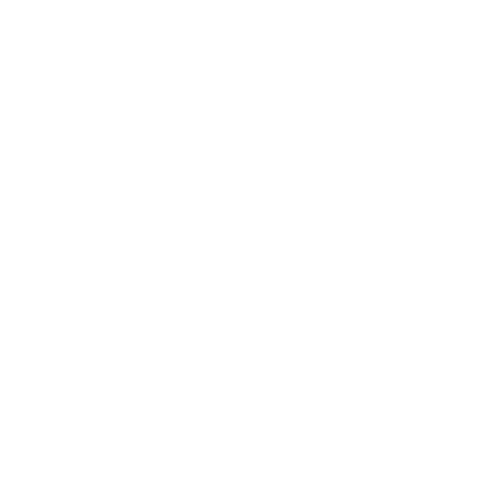
técnicas básicas de control de hemorragias,
incluyendo el uso de torniquetes y vendajes
hemostáticos.
En países con recursos limitados, entrenamientos
estructurados han demostrado un incremento
significativo en la disposición y habilidad de aplicar
medidas de control básico del sangrado entre
participantes después de la capacitación.
Ejemplo: En un estudio en Colombia, participación
tras entrenamiento en control de sangrado se tradujo
en una mayor probabilidad de aplicar medidas
adecuadas en situaciones reales que ponen en riesgo
vidas.
III. Comparación entre técnicas y evidencia
práctica
Aunque la literatura clínica indica que no hay única
técnica perfecta, sí existe consenso entre guías y