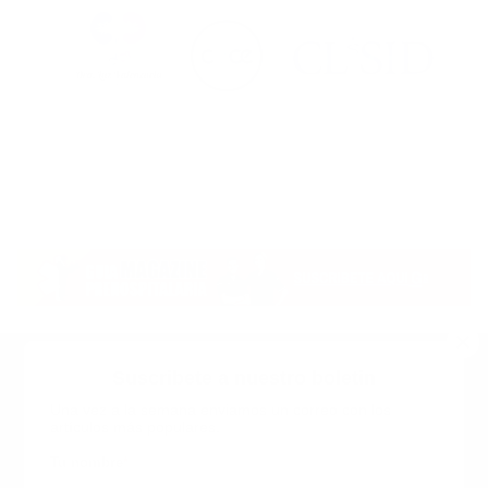
Suscribete a nuestro boletin
Una vez a la semana enviamos un correo con los
artículos más populares.
Calle 6 #21 Urbanización Juan Pablo Duarte, Santo
Domingo Este, RD. Tel.- 8294446365
Tu nombre
*
guiaprehospitalaria@gmail.com