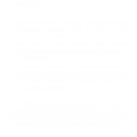
evidencia que:
Los torniquetes y vendajes hemostáticos son
claramente eficaces cuando se aplican según
protocolos estandarizados.
La presión directa continua sigue siendo
indispensable como técnica inicial en la mayoría de
las hemorragias.
La introducción de programas de capacitación
comunitaria mejora los resultados poblacionales,
tanto en tiempos de respuesta como en
supervivencia potencial.
No obstante, la evidencia también resalta la
necesidad de continuar investigando con ensayos
controlados y datos longitudinales que cuantifiquen
con mayor precisión los efectos a largo plazo de estas
técnicas en distintos entornos poblacionales.