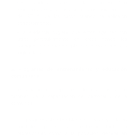
En estudios militares, vendajes tipo HemCon
lograron detener o mejorar la hemorragia en más
del 97 % de los casos cuando se aplicaron
correctamente.
La evidencia sugiere que estos agentes son
útiles particularmente en áreas donde los
torniquetes no pueden aplicarse, como el cuello, la
ingle o la cara.
3. Programas de entrenamiento y educación
comunitaria
La eficacia no solo depende de los dispositivos, sino
también de la capacitación del personal y de la
comunidad.
El programa Stop the Bleed ha sido adoptado en
múltiples países para entrenar tanto a
profesionales como a la población general en