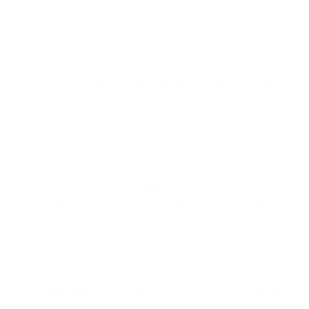
intervenciones más críticas para reducir la mortalidad
por trauma, especialmente durante los primeros
minutos posteriores a una lesión grave.
La
hemorragia incontrolada
es una de las causas más
prevenibles de muerte traumática, por lo que su
manejo temprano es un principio fundamental de la
cadena de supervivencia en emergencias médicas.
I. Fundamento teórico del control de
hemorragias
Desde una perspectiva fisiológica, el sangrado
excesivo conduce rápidamente a un shock
hipovolémico, con descenso de perfusión tisular y
deterioro de órganos vitales. El objetivo en el entorno
prehospitalario es interrumpir o disminuir el sangrado
externo antes de trasladar al paciente a una atención
hospitalaria definitiva.
Históricamente, las técnicas se estructuran en