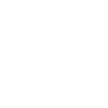
del 90 % de los casos simulados por socorristas bien
entrenados, demostrando tiempos de colocación
rápidos y disminución estimada de pérdida sanguínea.
Limitaciones y retos:
Algunos estudios señalan que
la reducción estadística de mortalidad no siempre es
significativa en todos los contextos y que el uso
inapropiado puede llevar a complicaciones si no hay
entrenamiento adecuado.
2. Agentes hemostáticos y vendajes
especializados
Los agentes hemostáticos avanzados, como
QuikClot Combat Gauze o vendajes con materiales
específicos, han demostrado:
Alta efectividad al usarse después de que la
presión tradicional no logra hemostasia.