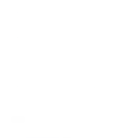
adecuados.
rsdjournal.org
Meta-análisis reciente comparó efectividad de torniquetes y halló
diferencias en resultados de amputación y mortalidad que requieren
más investigaciones de alta calidad.
PubMed
Evidencia clínico-experimental refleja eficacia en control de
hemorragias con dispositivos hemostáticos cuando la presión directa
falla.
nata.kglmeridian.com
Guías contemporáneas recomiendan una combinación de
estrategias de control de hemorragias con fuerte consenso clínico.
PubMed
Programas de entrenamiento como Stop the Bleed han demostrado
factibilidad y eficacia en entornos con diferente nivel de recursos.
revistacirugia.org
Tags:
antecedentes
control hemorragia
portada
prehospitalario
torniquete