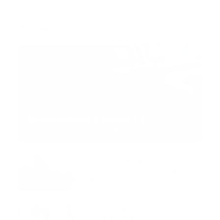
Trending:
MNEMOTECNIA
Mnemotecnia SAMPLE
Guía Prehospitalaria MEDIA
-
septiembre 11, 2023
Aeronave ambulancia se
accidentó, cuatro personas
murieron
marzo 21, 2024
Mnemotecnias utilizadas por el
personal de atención