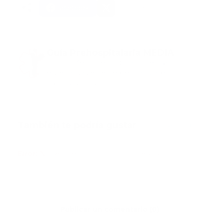
Facebook
Guía Prehospitalaria MEDIA
Somos Medio de información en salud, con
especialidad en emergencias y atención
prehospitalaria.
También te podría gustar
Ver todo
Error:
No se ha encontrado ningún resultado
Publicar un comentario (0)