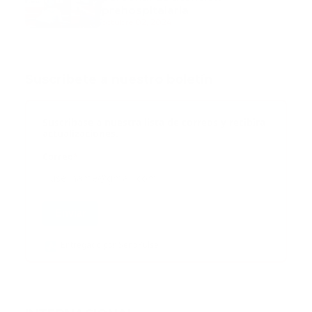
prehospitalaria
octubre 02, 2024
Suscribete a nuestro boletín
Suscribase a nuestra lista de correos y recibira
actualizaciones.
Correo
*
Enviar
Entregado por SendPulse