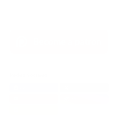
Artículo Anterior
Artículo Siguiente
Redes Sociales
38k
1.6k
1.7k
3.4k