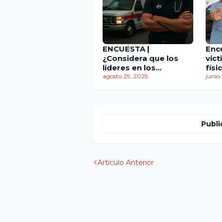
ENCUESTA |
Enc
¿Considera que los
víc
líderes en los
físi
sistemas de
agosto 29, 2025
dura
junio
emergencias médicas
actúan con
transparencia y
honestidad en la toma
de decisiones?
Publi
Artículo Anterior