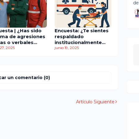
de
uesta | ¿Has sido
Encuesta: ¿Te sientes
tima de agresiones
respaldado
cas o verbales
institucionalmente
nte tus servicios?
 27, 2025
cuando enfrentas una
junio 19, 2025
situación crítica
durante una
emergencia?
car un comentario (0)
Artículo Siguiente