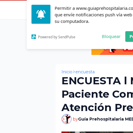
Permitir a www.guiaprehospitalaria.
Inicio
Actualid
que envíe notificaciones push vía web
su computadora.
Bloquear
P
Powered by SendPulse
Inicio
encuesta
ENCUESTA l 
Paciente Com
Atención Pre
by
Guía Prehospitalaria ME