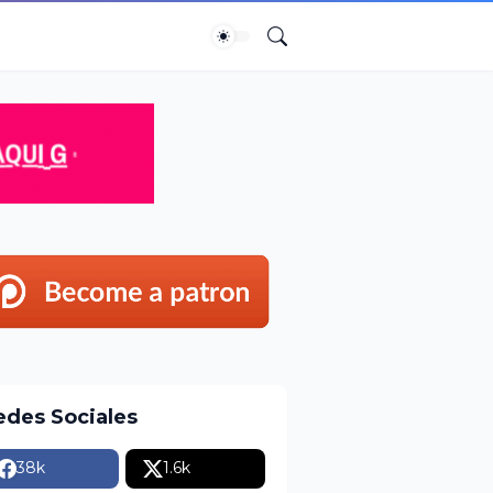
edes Sociales
38k
1.6k