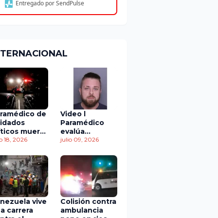
Entregado por SendPulse
NTERNACIONAL
ramédico de
Video l
idados
Paramédico
íticos muere
evalúa
 accidente
io 18, 2026
acuerdo de
julio 09, 2026
 tránsito
culpabilidad en
escandaloso
caso de
contaminación
con fluidos
corporales
nezuela vive
Colisión contra
a carrera
ambulancia