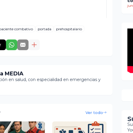
co
ti
jun
de
mu
mi
re
paciente combativo
portada
prehospitalario
co
bú
so
r
ia MEDIA
ón en salud, con especialidad en emergencias y
r
Ver todo
S
Su
Yo