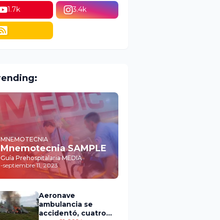
1.7k
3.4k
rending:
MNEMOTECNIA
Mnemotecnia SAMPLE
Guía Prehospitalaria MEDIA
-
septiembre 11, 2023
Aeronave
ambulancia se
accidentó, cuatro