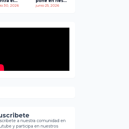
ntra el
pone en riesgo
empo: más
io 30, 2026
traslado de
junio 25, 2026
 1,450
paciente
ertos
pediátrica
entras
scatistas
ntinúan la
squeda de
brevivientes
uscribete
scribete a nuestra comunidad en
utube y participa en nuestros