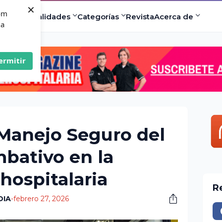
×
com
ad
Especialidades
Categorías
Revista
Acerca de
 a
ermitir
Manejo Seguro del
bativo en la
hospitalaria
R
DIA
-
febrero 27, 2026