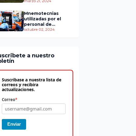
personas murieron
marzo 21, 2024
Mnemotecnias
utilizadas por el
personal de
atención
octubre 02, 2024
prehospitalaria
uscribete a nuestro
letín
Suscribase a nuestra lista de
correos y recibira
actualizaciones.
Correo
*
Enviar