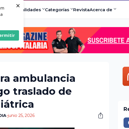
×
com
ad
Especialidades
Categorías
Revista
Acerca de
 a
ermitir
tra ambulancia
go traslado de
iátrica
R
DIA
-
junio 25, 2026