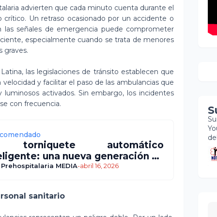
talaria advierten que cada minuto cuenta durante el
 crítico. Un retraso ocasionado por un accidente o
n las señales de emergencia puede comprometer
aciente, especialmente cuando se trata de menores
 graves.
tina, las legislaciones de tránsito establecen que
 velocidad y facilitar el paso de las ambulancias que
 y luminosos activados. Sin embargo, los incidentes
se con frecuencia.
S
Su
Yo
comendado
de
 torniquete automático
eligente: una nueva generación en
control de hemorragias
 Prehospitalaria MEDIA
-
abril 16, 2026
rsonal sanitario