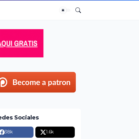
edes Sociales
38k
1.6k