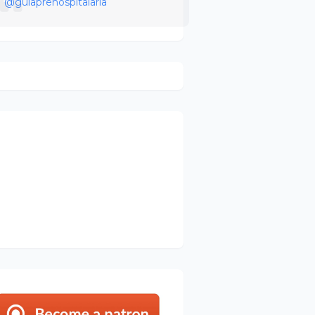
@guiaprehospitalaria