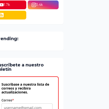
1.7k
3.4k
rending:
uscribete a nuestro
letín
Suscribase a nuestra lista de
correos y recibira
actualizaciones.
Correo
*