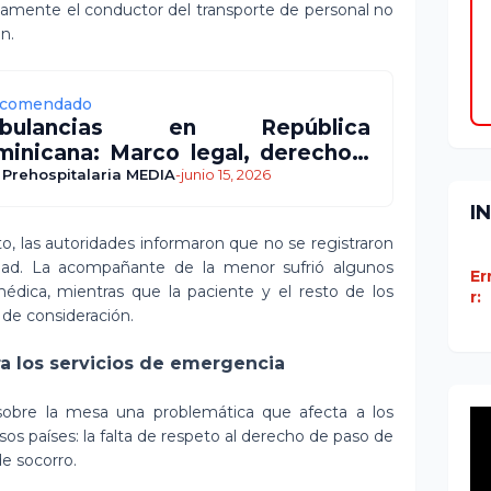
tamente el conductor del transporte de personal no
n.
comendado
bulancias en República
inicana: Marco legal, derechos,
igaciones y responsabilidades
 Prehospitalaria MEDIA
-
junio 15, 2026
I
o, las autoridades informaron que no se registraron
dad. La acompañante de la menor sufrió algunos
Er
médica, mientras que la paciente y el resto de los
r:
de consideración.
a los servicios de emergencia
sobre la mesa una problemática que afecta a los
s países: la falta de respeto al derecho de paso de
de socorro.