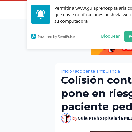
Permitir a www.guiaprehospitalaria.
Inicio
Actualid
que envíe notificaciones push vía web
su computadora.
Bloquear
P
Powered by SendPulse
Inicio
accidente ambulancia
Colisión con
pone en ries
paciente ped
by
Guía Prehospitalaria ME