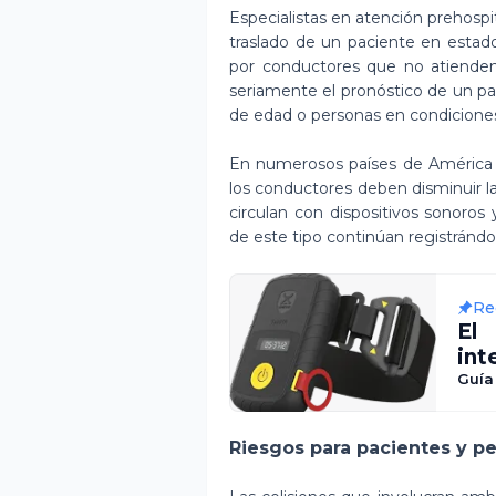
Especialistas en atención prehospi
traslado de un paciente en estado
por conductores que no atiende
seriamente el pronóstico de un p
de edad o personas en condiciones
En numerosos países de América La
los conductores deben disminuir la
circulan con dispositivos sonoros
de este tipo continúan registrándo
Re
El
int
el 
Guía
Riesgos para pacientes y pe