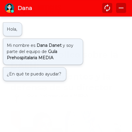
Inicio
actualidad
Debate público sobre la
DAEH:
cuestionamientos y la
defensa de su director
by
Guía Prehospitalaria MEDIA
-
junio 24, 2026