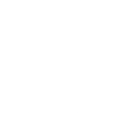
su gestión, destacando los avances alcanzados por la
institución durante los últimos años.
Entre los logros señalados por el funcionario figuran la
reducción de los tiempos de respuesta de las
ambulancias, el incremento de las asistencias
prehospitalarias y la implementación de nuevas
estrategias para fortalecer la capacidad operativa del
sistema de emergencias.
Méndez ha sostenido en diferentes intervenciones
públicas que las críticas deben estar sustentadas en
hechos verificables y que cualquier investigación o
cuestionamiento debe desarrollarse respetando el
debido proceso y la institucionalidad.
Hasta el momento, no se han dado a conocer
informes oficiales de auditorías, expedientes judiciales
o decisiones de organismos de control que
confirmen la existencia de actos de corrupción o
irregularidades administrativas en la DAEH.