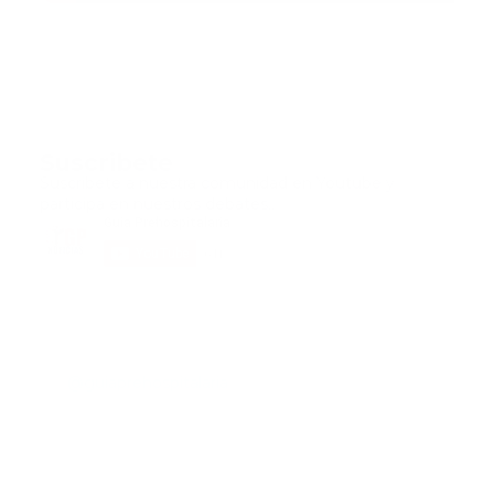
Suscribete
Suscribete a nuestra comunidad en Youtube y
participa en nuestros debates..
@guiaprehospitalaria