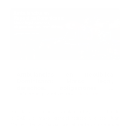
Recomendado
Ambulancias en República
Dominicana: Marco legal,
derechos, obligaciones y
responsabilidades
Guía Prehospitalaria MEDIA
-
junio 15, 2026
Ante las acusaciones y señalamientos, el director de
la DAEH, el mayor general retirado y doctor Juan
Manuel Méndez García, salió al frente para defender