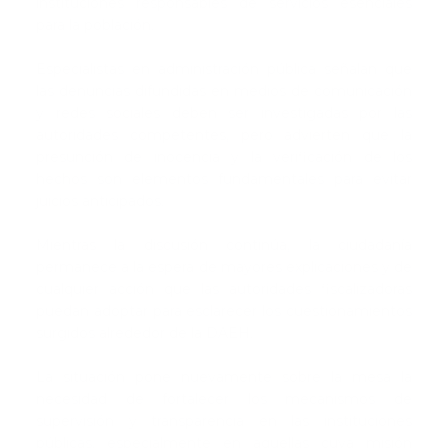
instituciones responsables de servicios esenciales
para la población.
Especialistas en administración pública señalan que
las denuncias difundidas en medios de comunicación
y redes sociales deben ser investigadas por las
autoridades competentes, pero advierten que la
presunción de inocencia y la verificación de los
hechos son elementos fundamentales para evitar
juicios anticipados.
Mientras la discusión continúa, la ciudadanía
permanece a la espera de mayores explicaciones y de
cualquier acción que las autoridades fiscalizadoras
puedan adoptar para esclarecer los cuestionamientos
surgidos alrededor de la DAEH.
La situación pone nuevamente sobre la mesa la
necesidad de fortalecer los mecanismos de
supervisión y transparencia en las instituciones
públicas, especialmente en aquellas cuya misión