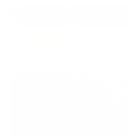
38k
1.6k
1.7k
3.4k
Trending:
MNEMOTECNIA
Mnemotecnia SAMPLE
Guía Prehospitalaria MEDIA
-
septiembre 11, 2023