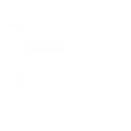
principal es preservar la vida y brindar atención de
emergencia a la población dominicana.
Tags:
actualidad
DAEH
iregularidades.
Juan Manuel Méndez García
portada
prehospitalario
Facebook
Guía Prehospitalaria MEDIA
Somos Medio de información en salud, con
especialidad en emergencias y atención
prehospitalaria.
También te podría gustar
Ver todo