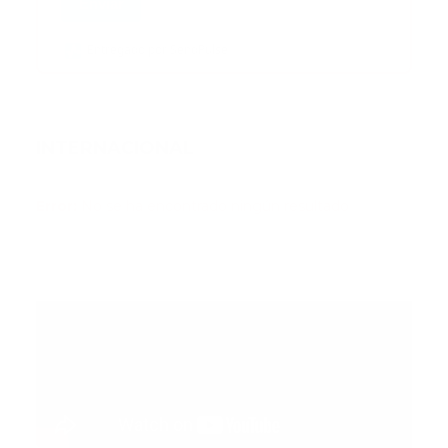
Enviar
Entregado por SendPulse
INTERNACIONAL
Error:
No se ha encontrado ningún resultado