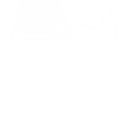
Santo Domingo, RD.-
La Dirección de Servicios de
Atención a Emergencias Extrahospitalarias
(DAEH)
se
encuentra en el centro de un intenso debate público
tras la publicación de denuncias y cuestionamientos
sobre presuntas irregularidades administrativas
dentro de la institución.
El tema tomó mayor notoriedad luego de que el
periódico Panorama y diversos comentaristas
abordaran la necesidad de una mayor transparencia
en el manejo de los recursos de la entidad, generando
reacciones en redes sociales y en distintos sectores
de la sociedad.