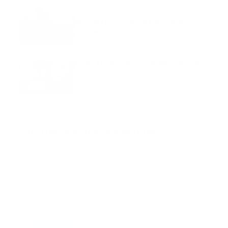
Aeronave ambulancia se
accidentó, cuatro personas
murieron
marzo 21, 2024
Mnemotecnias utilizadas por el
personal de atención
prehospitalaria
octubre 02, 2024
Suscribete a nuestro boletín
Suscribase a nuestra lista de correos y recibira
actualizaciones.
Correo
*