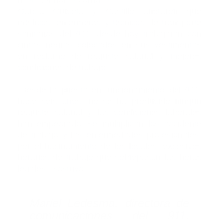
hasta 24 horas corridas.
García Cruceta y Castillo anotaron que
médicos, enfermeras y técnicos de transporte
sanitarios del 911, desde hoy trabajarán con
cintas negras colocados en sus vestimentas
en reclamo de reajuste salarial y mejores
condiciones de trabajo.
“Desde la puesta en funcionamiento del 911,
hace seis años, no se ha producido ningún
reajuste salarial y las condiciones laborales
han empeorado, se multiplican los accidente
de trabajo y las enfermedades profesionales,
por el hacinamiento de los locales, excesivos
horarios de trabajo que sobrepasan las horas
legales”, sostuvo.
Mariel Ledesma, directora de
comunicaciones del 911,