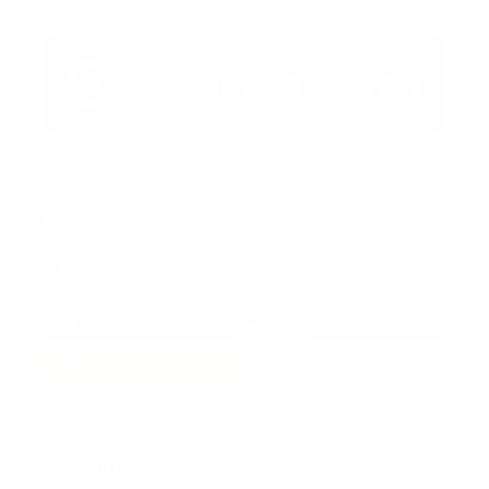
Redes Sociales
38k
1.6k
1.7k
3.4k
Trending: