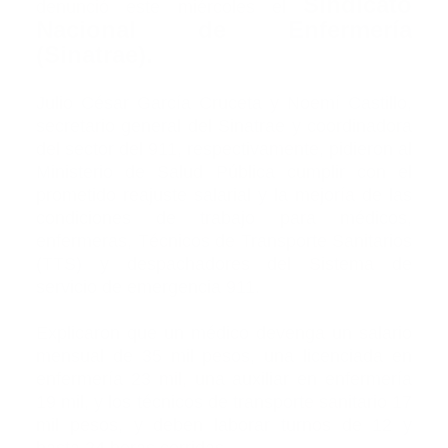
Sindicato
denunció este miércoles el
Nacional de Enfermería
(Sinatrae).
Julio César García Cruceta y Noemí Castillo,
secretario general del Sinatrae y coordinadora
del sector del 911, respectivamente, pidieron al
Ministerio de Salud Pública cumplir con el
prometido reajuste salarial y la mejoría de las
condiciones de trabajo para médicos,
enfermeras, Técnicos de Transporte Sanitarios
(TTS) y despachadores del Sistema de
servicio de emergencia 911.
Explicaron que un médico devenga un salario
mensual de 35 mil pesos, una licenciada en
enfermería 23 mil, una auxiliar en enfermería
19 mil, y los técnicos de transporte sanitario 17
mil pesos, y deben laborar turnos de 12 y