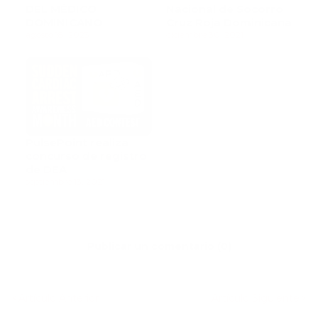
DEL MÉDICO
Nacional de Socorro
DOMINICANO
Cruz Roja Dominicana
agosto 18, 2023
diciembre 30, 2021
PulsePoint realiza
concurso de registro
de DEA
septiembre 13, 2021
Publicar un comentario (0)
Artículo Anterior
Artículo Siguiente