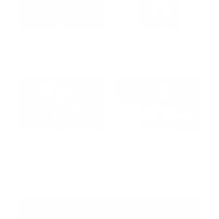
Paramédico de
Video l Paramédico
cuidados críticos
evalúa acuerdo de
muere en accidente
culpabilidad en
de tránsito
julio 18, 2026
escandaloso caso de
julio 09, 2026
contaminación con
fluidos corporales
Venezuela vive una
Colisión contra
carrera contra el
ambulancia pone en
tiempo: más de 1,450
riesgo traslado de
muertos mientras
junio 30, 2026
paciente pediátrica
junio 25, 2026
rescatistas continúan
la búsqueda de
sobrevivientes