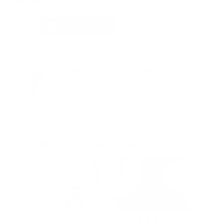
Facebook
Guía Prehospitalaria MEDIA
Somos Medio de información en salud, con
especialidad en emergencias y atención
prehospitalaria.
También te podría gustar
Ver todo
CELEBRAMOS EL DÍA
Fallece el Director