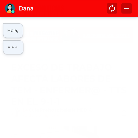
Inicio
comunidad
EXCESO DE TRABAJO
AFECTA LABORES DE
TEM - ENFERMER@ - TTS
EN EL 9-1-1
by
Guía Prehospitalaria MEDIA
-
octubre 16, 2019