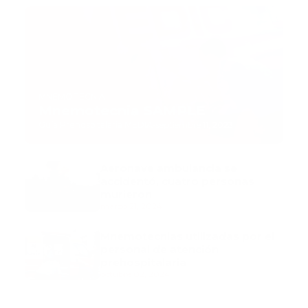
MNEMOTECNIA
Mnemotecnia SAMPLE
Guía Prehospitalaria MEDIA
-
septiembre 11, 2023
Aeronave ambulancia se
accidentó, cuatro personas
murieron
marzo 21, 2024
Mnemotecnias utilizadas por el
personal de atención
prehospitalaria
octubre 02, 2024