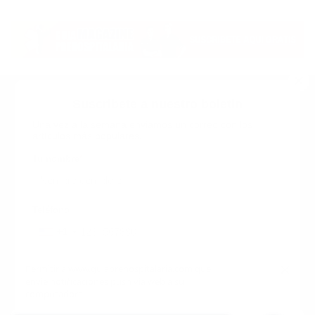
Suscribete a nuestro boletin
Una vez a la semana enviamos un correo con los
artículos más populares.
Calle 6 #21 Urbanización Juan Pablo Duarte, Santo
Domingo Este, RD. Tel.- 8294446365
Tu nombre
*
guiaprehospitalaria@gmail.com
Teléfono
+1
+1
Inicio
Nosotros
ANUNCIATE CON NOSOTROS
Correo
*
×
Permitir a www.guiaprehospitalaria.com que
Terminos y Condiciones
envíe notificaciones push vía web a su
INICIO
NOSOTROS
CONTACTANOS
computadora.
ANUNCIATE CON NOSOTROS
Términos y Condiciones
Empleo