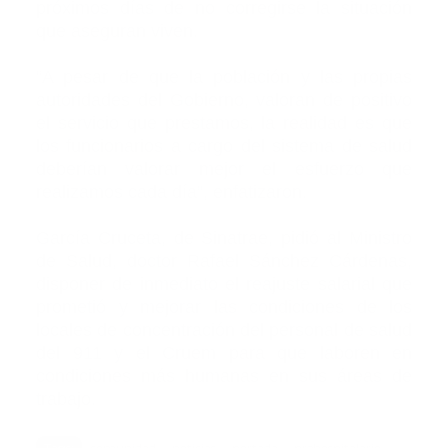
próximos días de no corregirse la situación
que aseguran viven.
“A pesar de que la población y las propias
autoridades del Gobierno, valoran de positivo
el servicio que prestamos, la realidad es que
los funcionarios a cargo del sistema de salud
deberían valorar mejor el esfuerzo que
realizamos cada día”, enfatizaron.
García Cruceta, de Sinatrae, pidió al Ministro
de Salud, doctor Rafael Sánchez Cárdenas,
disponer de inmediato el reajuste salarial que
prometió y mejorar las condiciones de los
locales de concentración del personal de salud
del 911 y el Cruem para que laboren en
condiciones más humanas en sus áreas de
trabajo.
Tags:
comunidad
noticias
portada
prehospitalario