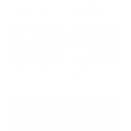
Paramédico de
Video l Paramédico
cuidados críticos
evalúa acuerdo de
muere en accidente
culpabilidad en
de tránsito
julio 18, 2026
escandaloso caso de
julio 09, 2026
contaminación con
fluidos corporales
Venezuela vive una
Colisión contra
carrera contra el
ambulancia pone en
tiempo: más de 1,450
riesgo traslado de
muertos mientras
junio 30, 2026
paciente pediátrica
junio 25, 2026
rescatistas continúan
la búsqueda de
sobrevivientes