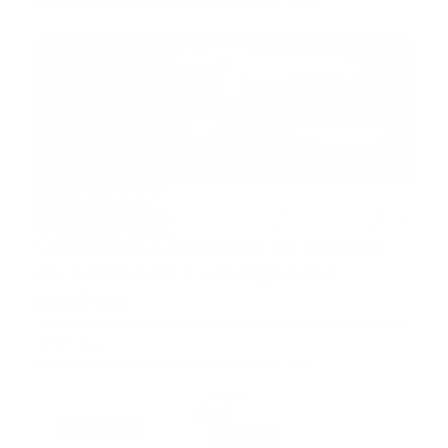
Guía Prehospitalaria MEDIA
-
febrero 28, 2020
ambulancia
UCRANIA: Actualizara su modelo
de asistencia a emergencias
médicas
Ucrania continúa reformando su industria nacional de
SEM, que i…
Guía Prehospitalaria MEDIA
-
febrero 27, 2020
emergencias