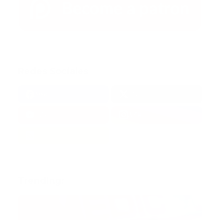
Redes Sociales
38k
1.6k
1.7k
3.4k
Trending: