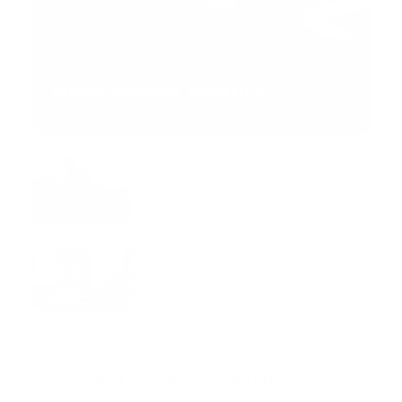
MNEMOTECNIA
Mnemotecnia SAMPLE
Guía Prehospitalaria MEDIA
-
septiembre 11, 2023
Aeronave ambulancia se
accidentó, cuatro personas
murieron
marzo 21, 2024
Mnemotecnias utilizadas por el
personal de atención
prehospitalaria
octubre 02, 2024
Suscribete a nuestro boletín