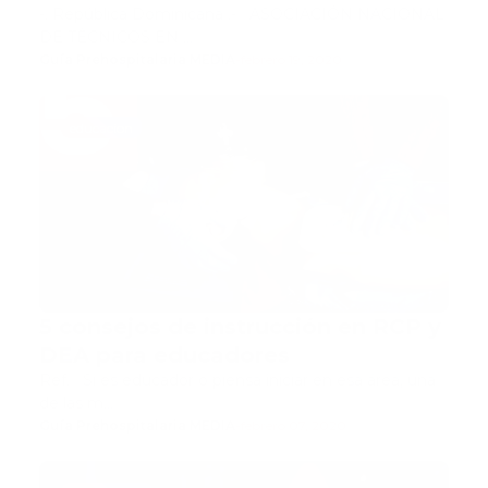
COMÚN
-. República Dominicana .- ASOCIACIÓN NACIONAL
DE TÉCNICOS EN …
Guía Prehospitalaria MEDIA
-
febrero 19, 2020
educacion
5 consejos de instrucción en RCP y
DEA para educadores
Ref. Si es educador o piensa iniciar en esa área, una
de las m…
Guía Prehospitalaria MEDIA
-
febrero 07, 2020