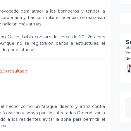
ovocado para atraer a los bomberos y tender la
donada y, tras controlar el incendio, se realizarán
hallarán más armas— .
on Gulch, había consumido cerca de 20 – 26 acres
S
unque no se registraron daños a estructuras, el
Su
ido por el ataque.
Yo
de
gún resultado
có el hecho como un “ataque directo y atroz contra
ió oración y apoyo para los afectados Ordenó izar la
 a los residentes evitar la zona para permitir el
cia .