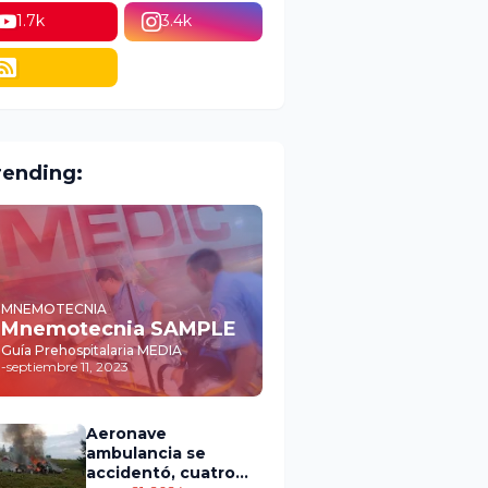
1.7k
3.4k
rending:
MNEMOTECNIA
Mnemotecnia SAMPLE
Guía Prehospitalaria MEDIA
-
septiembre 11, 2023
Aeronave
ambulancia se
accidentó, cuatro