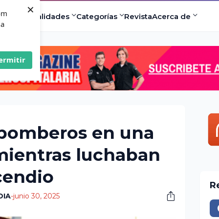
×
com
ad
Especialidades
Categorías
Revista
Acerca de
 a
ermitir
 bomberos en una
ientras luchaban
cendio
R
DIA
-
junio 30, 2025