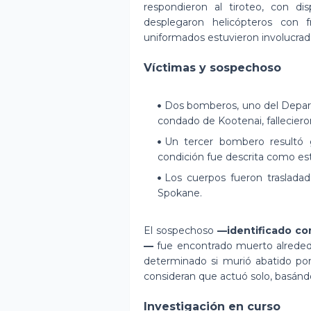
respondieron al tiroteo, con di
desplegaron helicópteros con 
uniformados estuvieron involucrad
Víctimas y sospechoso
Dos bomberos, uno del Depar
condado de Kootenai, fallecieron
Un tercer bombero resultó 
condición fue descrita como est
Los cuerpos fueron traslada
Spokane.
El sospechoso
—identificado c
—
fue encontrado muerto alrededo
determinado si murió abatido por
consideran que actuó solo, basándo
Investigación en curso