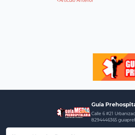
Artículo Anterior
Guía Prehospit
Calle 6 #21 Urbaniza
8294446365 guiapre