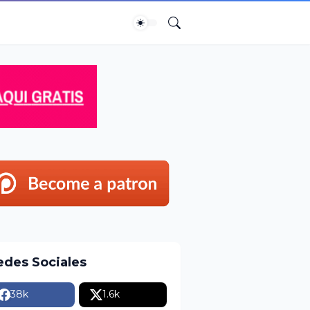
edes Sociales
38k
1.6k