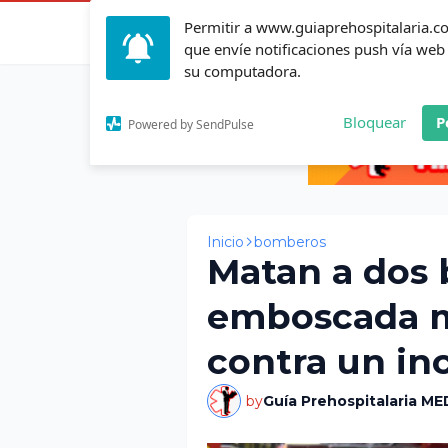
Permitir a www.guiaprehospitalaria.
Inicio
Actualid
que envíe notificaciones push vía web
su computadora.
Bloquear
P
Powered by SendPulse
Inicio
bomberos
Matan a dos
emboscada m
contra un in
by
Guía Prehospitalaria ME