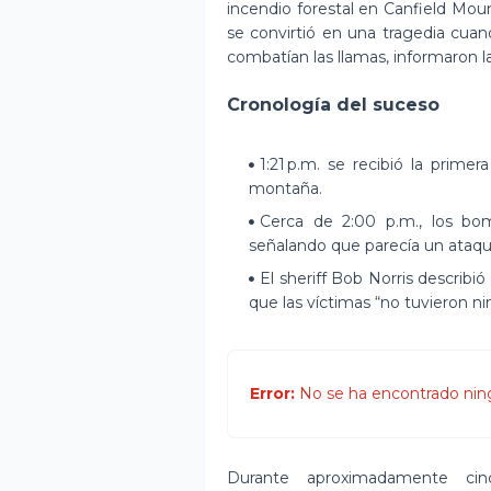
incendio forestal en Canfield Moun
se convirtió en una tragedia cu
combatían las llamas, informaron la
Cronología del suceso
1:21 p.m. se recibió la prime
montaña.
Cerca de 2:00 p.m., los bomb
señalando que parecía un ataqu
El sheriff Bob Norris describ
que las víctimas “no tuvieron n
Error:
No se ha encontrado nin
Durante aproximadamente ci