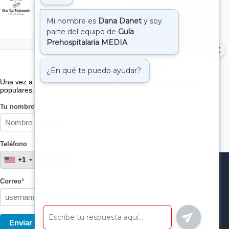
Suscribete a nuestro boletin
Una vez a la semana enviamos un correo con los artículos más
populares.
Tu nombre
*
Teléfono
+1
+1
Correo
*
Enviar