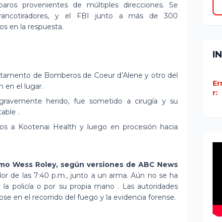
sparos provenientes de múltiples direcciones. Se
francotiradores, y el FBI junto a más de 300
os en la respuesta.
I
tamento de Bomberos de Coeur d’Alene y otro del
Er
 en el lugar.
r:
gravemente herido, fue sometido a cirugía y su
able .
dos a Kootenai Health y luego en procesión hacia
omo Wess Roley, según versiones de ABC News
r de las 7:40 p.m., junto a un arma. Aún no se ha
 la policía o por su propia mano . Las autoridades
se en el recorrido del fuego y la evidencia forense.