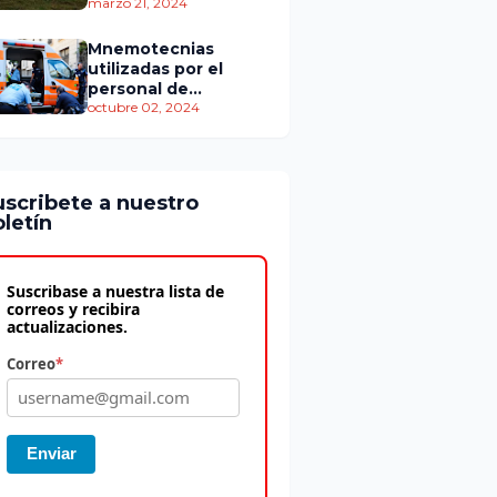
personas murieron
marzo 21, 2024
Mnemotecnias
utilizadas por el
personal de
atención
octubre 02, 2024
prehospitalaria
uscribete a nuestro
letín
Suscribase a nuestra lista de
correos y recibira
actualizaciones.
Correo
*
Enviar