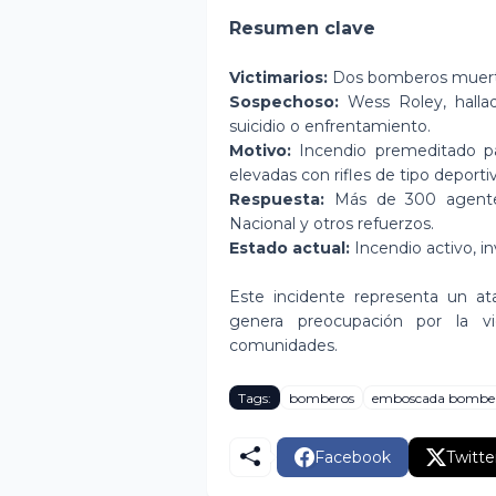
Resumen clave
Victimarios:
Dos bomberos muerto
Sospechoso:
Wess Roley, hallad
suicidio o enfrentamiento.
Motivo:
Incendio premeditado pa
elevadas con rifles de tipo deport
Respuesta:
Más de 300 agentes,
Nacional y otros refuerzos.
Estado actual:
Incendio activo, i
Este incidente representa un at
genera preocupación por la vi
comunidades.
Tags:
bomberos
emboscada bombe
Facebook
Twitte