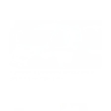
Santo Domingo, RD.- Fue suspendida la cuenta oficial
de Twitter …
Guía Prehospitalaria MEDIA
-
septiembre 29, 2020
ambulancia
Agreden a pedradas ambulancia
del 9-1-1 en Cabarete
PUERTO PLATA, RD.- Supuestamente por llegar
tarde, personas ena…
Guía Prehospitalaria MEDIA
-
septiembre 29, 2020
app