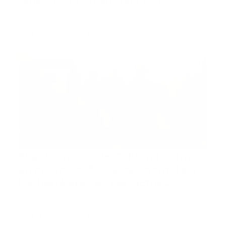
tener fiesta en ambulancia
India-. Un grupo de trabajadores de ambulancia
fueron atrapados…
Guía Prehospitalaria MEDIA
-
septiembre 16, 2020
internacional
El gobernador de California firma
un proyecto de ley que permite a
los bomberos ex convictos
solicitar trabajos civiles de EMT /
California-. Un nuevo proyecto de ley de California
promulgado …
bombero
Guía Prehospitalaria MEDIA
-
septiembre 16, 2020