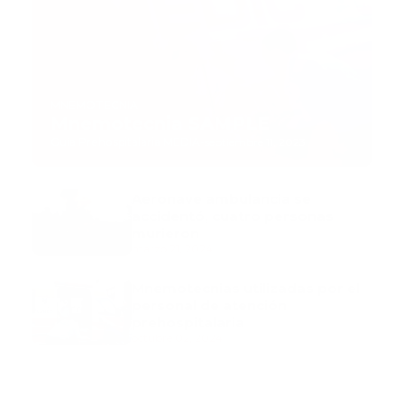
MNEMOTECNIA
Mnemotecnia SAMPLE
Guía Prehospitalaria MEDIA
-
septiembre 11, 2023
Aeronave ambulancia se
accidentó, cuatro personas
murieron
marzo 21, 2024
Mnemotecnias utilizadas por el
personal de atención
prehospitalaria
octubre 02, 2024