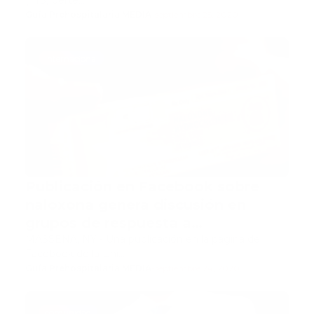
(TTS) perte…
Guía Prehospitalaria MEDIA
-
septiembre 25, 2020
internacional
Publicación en Facebook sobre
naloxona genera discusión en
grupos de respuesta a
emergencias de Nueva York
MASSENA, NY - Una publicación en la página de
Facebook de la Uni…
Guía Prehospitalaria MEDIA
-
septiembre 24, 2020
comunidad