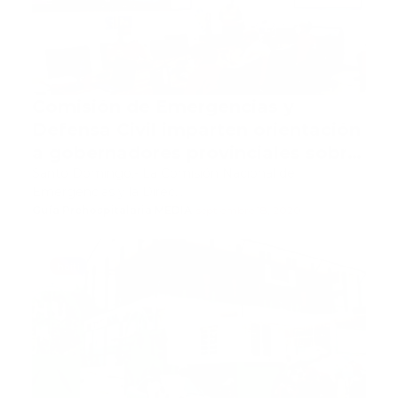
Comisión de Emergencias y
Defensa Civil imparten orientación
a gobernadores provinciales sobre
desastres
Santo Domingo.- La Comisión Nacional de
Emergencias y la Direc…
Guía Prehospitalaria MEDIA
-
septiembre 18, 2020
haiti