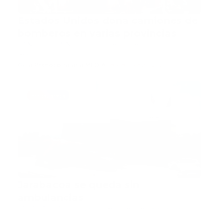
Estados Unidos dona camiones de
bomberos en varias provincias
SANTO DOMINGO.- El Gobierno de Estados Unidos
realizó una donaci…
Guía Prehospitalaria MEDIA
-
septiembre 28, 2020
ambulancia
Jarabacoa se queda sin
ambulancias
JARABACOA, RD.- Varios sectores de Jarabacoa