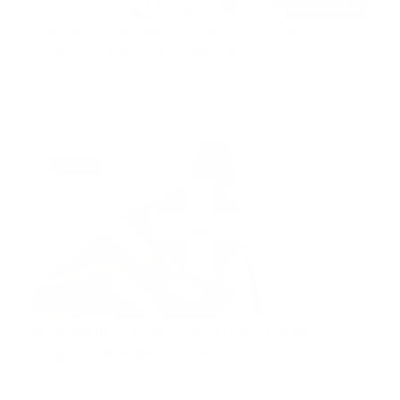
Hospital público de Haití lleva
cuarto días de huelga
Puerto Príncipe.- Trabajadores de salud en el Hospital
Universi…
Guía Prehospitalaria MEDIA
-
septiembre 18, 2020
noticias
República Dominicana ofrece
seguro médico gratis a turistas
El seguro, que se puso en marcha el martes, forma
parte del plan…