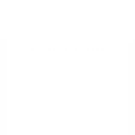
Suscribete a nuestro boletin
Una vez a la semana enviamos un correo con los
artículos más populares.
Calle 6 #21 Urbanización Juan Pablo Duarte, Santo
Domingo Este, RD. Tel.- 8294446365
Tu nombre
*
guiaprehospitalaria@gmail.com
Teléfono
+1
+1
Inicio
Nosotros
ANUNCIATE CON NOSOTROS
Correo
*
×
Permitir a www.guiaprehospitalaria.com que
Terminos y Condiciones
envíe notificaciones push vía web a su
INICIO
NOSOTROS
CONTACTANOS
computadora.
ANUNCIATE CON NOSOTROS
Términos y Condiciones