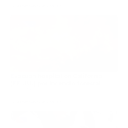
sienten preocupaci…
Guía Prehospitalaria MEDIA
-
septiembre 28, 2020
california
Evacuan hospital en California
(EE.UU.) por incendio forestal
SAN FRANCISCO. – Un nuevo incendio declarado la
madrugada del d…
Guía Prehospitalaria MEDIA
-
septiembre 28, 2020
aph