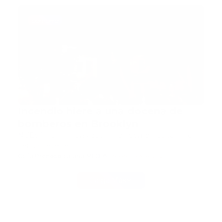
bombero
Incendio hiere a una docena de
bomberos en Brooklyn
NUEVA YORK -. Una docena de bomberos sufrieron
heridas leves en…
Guía Prehospitalaria MEDIA
-
septiembre 16, 2020
Carga Más