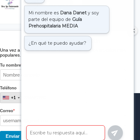
Suscribete a nuestro boletin
Una vez a la semana enviamos un correo con los artículos más
populares.
Tu nombre
*
Teléfono
+1
+1
Correo
*
Enviar