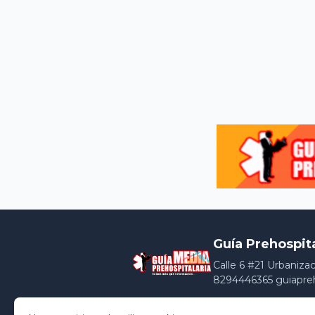
Guía Prehospit
Calle 6 #21 Urbaniza
8294446365 guiapre