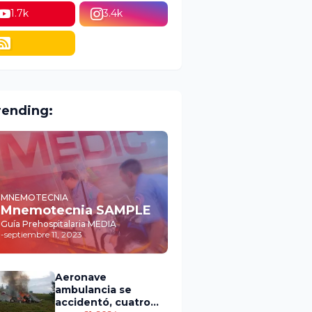
1.7k
3.4k
rending:
MNEMOTECNIA
Mnemotecnia SAMPLE
Guía Prehospitalaria MEDIA
-
septiembre 11, 2023
Aeronave
ambulancia se
accidentó, cuatro