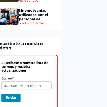
personas murieron
marzo 21, 2024
Mnemotecnias
utilizadas por el
personal de
atención
octubre 02, 2024
prehospitalaria
uscribete a nuestro
letín
Suscribase a nuestra lista de
correos y recibira
actualizaciones.
Correo
*
Enviar