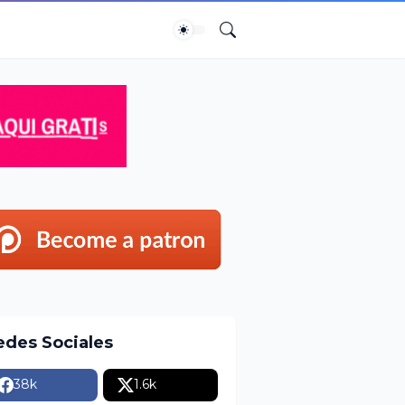
edes Sociales
38k
1.6k