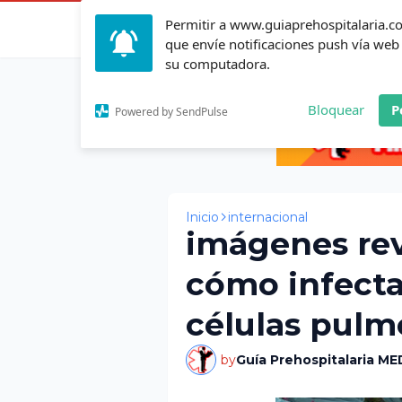
Permitir a www.guiaprehospitalaria.
Inicio
Actualid
que envíe notificaciones push vía web
su computadora.
Bloquear
P
Powered by SendPulse
Inicio
internacional
imágenes rev
cómo infecta 
células pulm
by
Guía Prehospitalaria ME