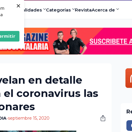
×
com
ad
Especialidades
Categorías
Revista
Acerca de
 a
ermitir
elan en detalle
el coronavirus las
onares
R
DIA
-
septiembre 15, 2020