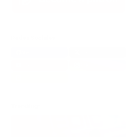
Redes Sociales
38k
1.6k
1.7k
3.4k
Trending: