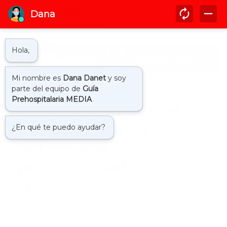
Inicio
aph
Colorado restringe el
uso de ketamina fuera
del entorno
prehospitalario
by
Guía Prehospitalaria MEDIA
-
julio 09, 2021