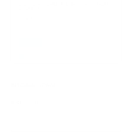
Suscribase a nuestra lista de correos y recibira
actualizaciones.
Correo
*
Enviar
Entregado por SendPulse
INTERNACIONAL
Error:
No se ha encontrado ningún resultado