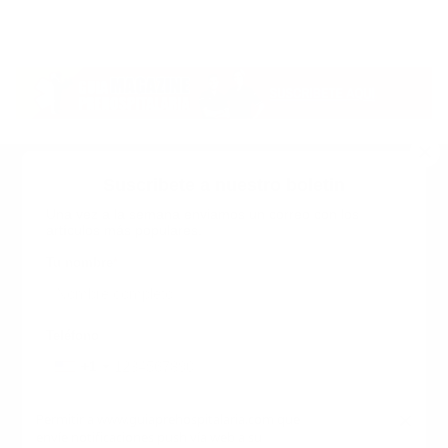
Suscribete a nuestro boletin
Una vez a la semana enviamos un correo con los
artículos más populares.
Calle 6 #21 Urbanización Juan Pablo Duarte, Santo
Domingo Este, RD. Tel.- 8294446365
Tu nombre
*
guiaprehospitalaria@gmail.com
Teléfono
+1
+1
Inicio
Nosotros
ANUNCIATE CON NOSOTROS
Correo
*
×
Permitir a www.guiaprehospitalaria.com que
Terminos y Condiciones
envíe notificaciones push vía web a su
INICIO
NOSOTROS
CONTACTANOS