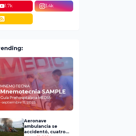
1.7k
3.4k
rending:
MNEMOTECNIA
Mnemotecnia SAMPLE
Guía Prehospitalaria MEDIA
-
septiembre 11, 2023
Aeronave
ambulancia se
accidentó, cuatro