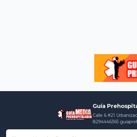
Guía Prehospit
Calle 6 #21 Urbaniza
8294446365 guiapre