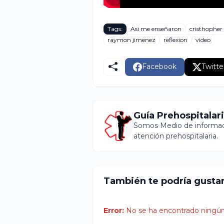
Tags:
Asi me enseñaron
cristhophe
raymon jimenez
reflexion
video
Facebook
Twitte
Guía Prehospitalar
Somos Medio de informaci
atención prehospitalaria.
También te podría gusta
Error:
No se ha encontrado ningún