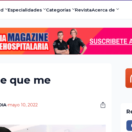
×
com
ad
Especialidades
Categorías
Revista
Acerca de
 a
ermitir
fue que me
DIA
-
mayo 10, 2022
R