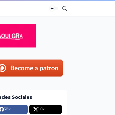
edes Sociales
38k
1.6k