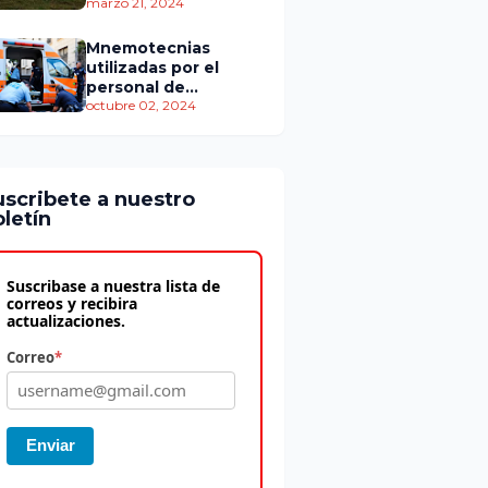
personas murieron
marzo 21, 2024
Mnemotecnias
utilizadas por el
personal de
atención
octubre 02, 2024
prehospitalaria
uscribete a nuestro
letín
Suscribase a nuestra lista de
correos y recibira
actualizaciones.
Correo
*
Enviar