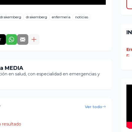
r drakemberg
drakemberg
enfermeria
noticias
I
r
Er
r:
ia MEDIA
ón en salud, con especialidad en emergencias y
r
Ver todo
 resultado