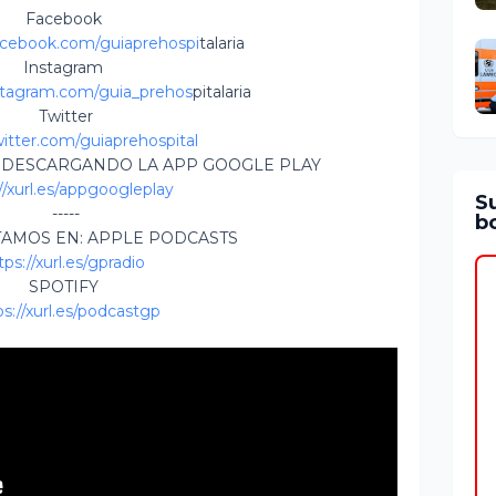
Facebook
acebook.com/guiaprehospi
talaria
Instagram
stagram.com/guia_prehos
pitalaria
Twitter
witter.com/guiaprehospital
 DESCARGANDO LA APP GOOGLE PLAY
//xurl.es/appgoogleplay
S
-----
bo
TAMOS EN: APPLE PODCASTS
tps://xurl.es/gpradio
SPOTIFY
ps://xurl.es/podcastgp