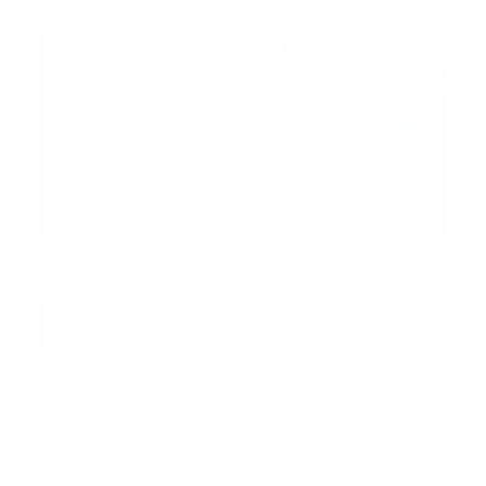
MNEMOTECNIA
Mnemotecnia SAMPLE
Guía Prehospitalaria MEDIA
-
septiembre 11, 2023
Aeronave ambulancia se
accidentó, cuatro personas
murieron
marzo 21, 2024
Mnemotecnias utilizadas por el
personal de atención
prehospitalaria
octubre 02, 2024