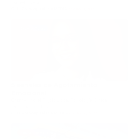
Daniel Rivera…
Guía Prehospitalaria MEDIA
-
agosto 31, 2022
Crismel Pujols
5 señales de Agotamiento
Emocional
Crismel Morel Pujols Licda. Psicología Clínica
Diplomado Interve…
Guía Prehospitalaria MEDIA
-
agosto 29, 2022
cadáver de niño