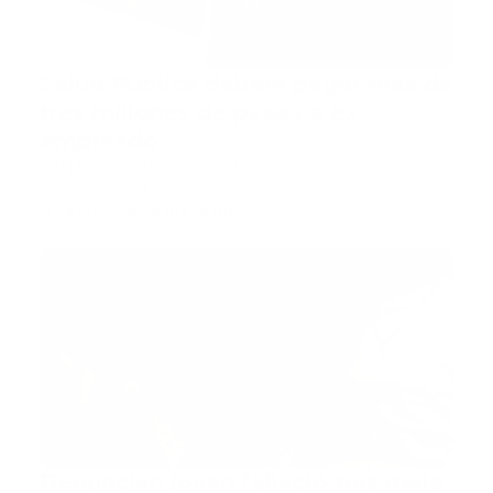
Salud Pública deberá pagar más de
tres millones de pesos a ex
empleado
SANTO DOMINGO, RD.- Miguel Ángel Díaz Villalona,
juez president…
Guía Prehospitalaria MEDIA
-
agosto 23, 2022
fallecio
Denuncian joven falleció tras mala