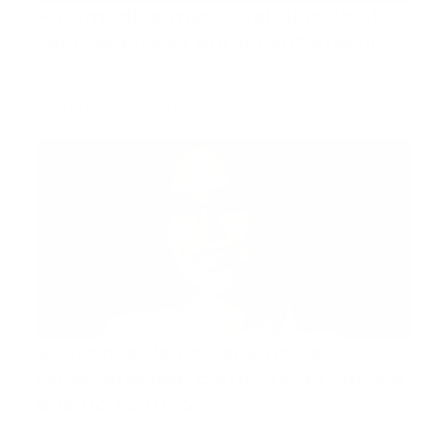
Paramédica murió trabajando al
ser impactada por un automóvil
FLORENCE COUNTY.- El forense del Florence
County, Keith von Lut…
Guía Prehospitalaria MEDIA
-
agosto 11, 2022
Crismel Pujols
4 razones de por qué no es
recomendable comentar el cuerpo
que no es tuyo
Crismel Morel Pujols Licda. Psicología Clínica