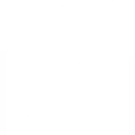
Suscribete a nuestro boletin
Una vez a la semana enviamos un correo con los
artículos más populares.
Calle 6 #21 Urbanización Juan Pablo Duarte, Santo
Domingo Este, RD. Tel.- 8294446365
Tu nombre
*
guiaprehospitalaria@gmail.com
Teléfono
+1
+1
Inicio
Nosotros
ANUNCIATE CON NOSOTROS
Correo
*
Terminos y Condiciones