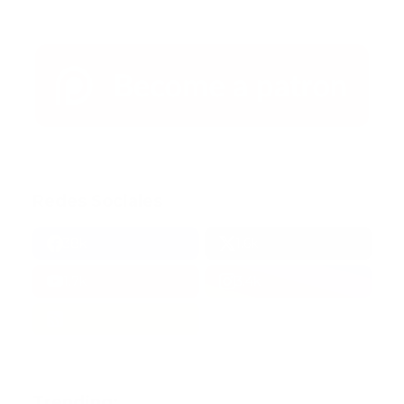
Redes Sociales
38k
1.6k
1.7k
3.4k
Trending: