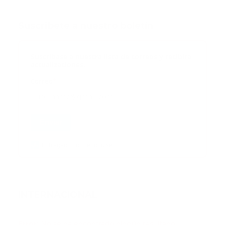
Suscribete a nuestro boletín
Suscribase a nuestra lista de correos y recibira
actualizaciones.
Correo
*
Enviar
Entregado por SendPulse
INTERNACIONAL
Error:
No se ha encontrado ningún resultado