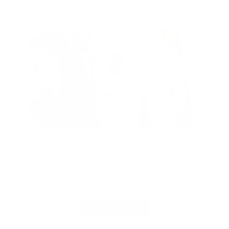
Diplomado Interve…
Guía Prehospitalaria MEDIA
-
agosto 05, 2022
Acuerdo
Cruz Roja Dominicana y Defensa
Civil firman acuerdo
Santo Domingo, RD.- La Cruz Roja Dominicana
informó que firmó u…
Guía Prehospitalaria MEDIA
-
agosto 05, 2022
Carga Más