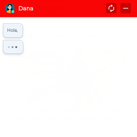
Mostrando entradas de agosto, 2022
araña marrón informe
Salud Pública presentará informe
preliminar de investigación sobre
araña marrón
SANTO DOMINGO, RD.- El ministro de Salud Pública,