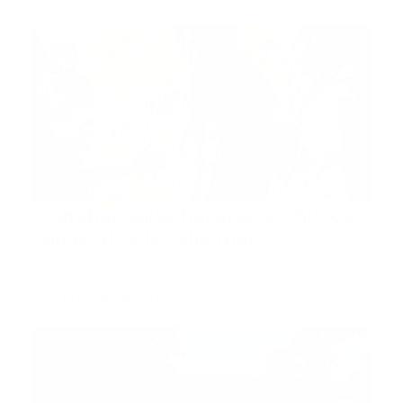
911
Youtuber quiso hacerse el chistoso
con el 911 y le salió mal
En las últimas semanas, Darren “IShowSpeed”
Watkins ha sido una…
Guía Prehospitalaria MEDIA
-
agosto 12, 2022
ambulancia volcada