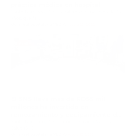
práctica médica en hospital
Santo Domingo, RD.– Familiares de una joven de 25
años, que fal…
Guía Prehospitalaria MEDIA
-
agosto 23, 2022
5 mil millones
El SNS lleva más de RD$5 mil
millones ha invertido en
remozamiento y equipamiento de
hospitales
Santo Domingo, RD.- Según el Servicio Nacional de
Salud (SNS), …
Guía Prehospitalaria MEDIA
-
agosto 15, 2022