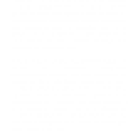
Unicef. El 10 de octubre de 2022, el centro estaba al
borde de la sequía. Recibimos una donación de 600
galones de diesel del Programa Mundial de Alimentos
que nos permitió continuar con nuestras operaciones
que, lamentablemente, se detendrán este fin de
semana si no nos abastecemos”, alertó Didier Hérold
Louis, director de CAN. , hablando en Magik 9 el
viernes 28 de octubre de 2022.
“Está la situación general muy deletérea ligada a la
escasez de combustible, inseguridad,
manifestaciones callejeras que están paralizando las
operaciones de la CAN. Desde septiembre, el centro
ha estado operando a apenas el 35 por ciento de su
capacidad. De las 19 ambulancias operativas en el
departamento de Occidente, solo cinco atienden a
los 20 municipios. Situación que no es diferente en
los demás departamentos del país. Nuestro personal
que utiliza el transporte público tiene dificultades para
viajar”, ​​señaló el Dr. Louis.