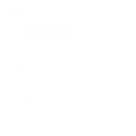
Tags:
911
haiti ambulancias
internacional
noticias
Facebook
Guía Prehospitalaria MEDIA
Somos Medio de información en salud, con
especialidad en emergencias y atención
prehospitalaria.
También te podría gustar
Ver todo
Error:
No se ha encontrado ningún resultado