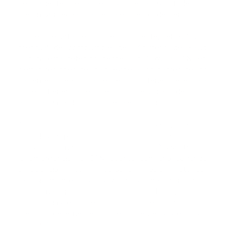
del paciente. Cerca del 70% de las solicitudes no
fueron satisfechas”, lamenta el director del centro.
En el departamento de Occidente, el subsidio
mensual de combustible del Ministerio de Salud
Pública está detenido desde julio. “Hoy la CAN, en
ciertas regiones del país, exige a los padres de los
pacientes que solicitan el centro obtener diesel para
poder beneficiarse de los servicios de una
ambulancia”, soltó con tristeza el doctor.
Además, Didier Herold Louis indicó que el número de
llamadas de pacientes con diarrea había aumentado
considerablemente en los últimos días. “Para atender
la emergencia, la CAN cuenta con una segunda
ambulancia con personal para atender
exclusivamente casos sospechosos de cólera en el
área metropolitana de Puerto Príncipe. Las
ambulancias están equipadas con equipos para la
atención de emergencia del paciente sospechoso”,
concluyó.