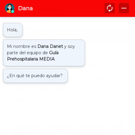
Inicio
911
El 9-1-1 en Haití dejó de
funcionar este fin de
semana por
combustible
by
Guía Prehospitalaria MEDIA
-
noviembre 01, 2022