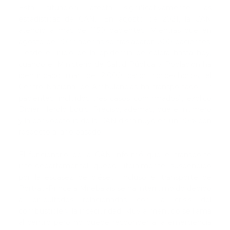
Esta situación afecta significativamente las
estadísticas de CAN. “En agosto de 2021, la CAN
atendió a más de 1150 pacientes. Mientras que en
agosto de 2022 apenas se trasladaron 300 pacientes.
Desde el inicio de la epidemia de cólera hasta hoy,
cuando el Ministerio de Salud Pública y Población ha
identificado más de 2.000 casos sospechosos, el
Centro Nacional de Ambulancias ha transportado 112
pacientes, incluidos tres casos confirmados”, explicó
Didier Herold Louis. Precisó, además, que el número
y la convocatoria de la CAN disminuyó en un 20% con
respecto al año pasado.
El funcionario de la CAN informó que el transporte
interdepartamental quedó literalmente suspendido
por la escasez de diésel. “Incluso el transporte de
Port-au-Prince a Mirebalais se ha interrumpido debido
a dificultades relacionadas con la crisis del
combustible y la inseguridad. Muy a menudo se llama
al centro pero no puede responder a la emergencia