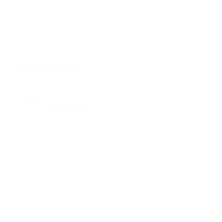
Suscribete
Suscribete a nuestra comunidad en Youtube y
participa en nuestros debates..
@guiaprehospitalaria