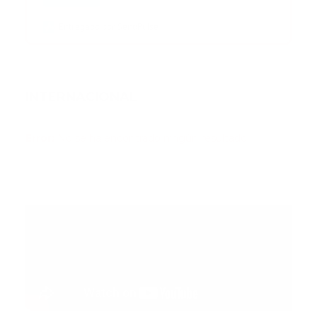
Entregado por SendPulse
INTERNACIONAL
Error:
No se ha encontrado ningún resultado