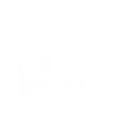
llamada ACE-CPR, combina la elevación controlada
de la cabeza y el tórax con RCP activa de
compresión-descompresión y el uso de un dispositivo
de umbral de impedancia. Esta técnica, según el
estudio, mejora significativamente la supervivencia
neurológica en comparación con la RCP convencional
al disminuir la presión intracraneal y mejorar la presión
de perfusión cerebral y el flujo sanguíneo cerebral.