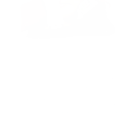
Dispositivos utilizados para proporcionar ACE-CPR: (1)
un APPD automatizado para elevar la cabeza y el
tórax, (2) un dispositivo de RCP de compresión-
descompresión activa manual y/o un dispositivo de
RCP automatizado conectado al PPD, y (3) un
dispositivo de impedancia Dispositivo de umbral que
se fija a las vías respiratorias. Abreviaturas: CPR =
reanimación cardiopulmonar, APPD = dispositivo
automatizado de posicionamiento del paciente, ACE-
CPR = RCP automatizada de elevación controlada.
(Foto/Take Heart America)
La técnica de reanimación con la cabeza hacia arriba,