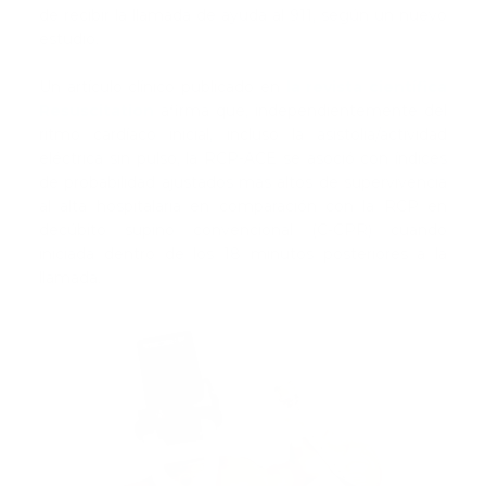
de recibir la llamada de ayuda al 911, según un nuevo
estudio.
Un artículo clínico publicado en
la revista científica
Resuscitation
afirma que, independientemente del
ritmo cardíaco inicial, incluso la asistolia/actividad
eléctrica sin pulso, la RCP-ACE se asoció con índices
de probabilidad ajustados más altos de supervivencia
al alta hospitalaria en comparación con la RCP en
decúbito supino convencional (C-CPR) cuando
iniciada dentro de los 18 minutos posteriores a la
llamada.