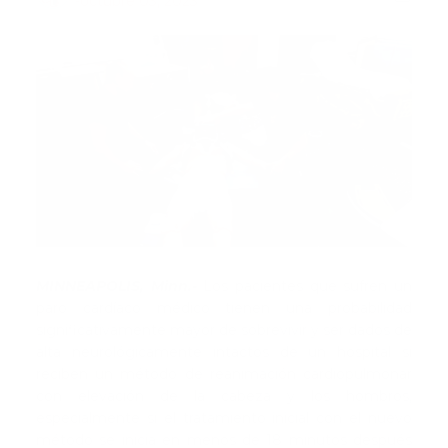
-
octubre 03, 2023
MINNEAPOLIS, Minn.-
Los pacientes que sufren un
paro cardíaco médico tienen una probabilidad
significativamente mayor de sobrevivir y ser dados de
alta neurológicamente intactos de un hospital si
reciben un método de reanimación cardiopulmonar
con elevación de la cabeza y los hombros,
especialmente si el tratamiento inicial con el nuevo
método se inicia en menos de 18 minutos después