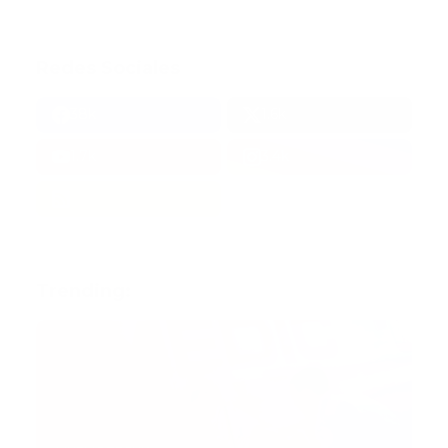
Redes Sociales
38k
1.6k
1.7k
3.4k
Trending: