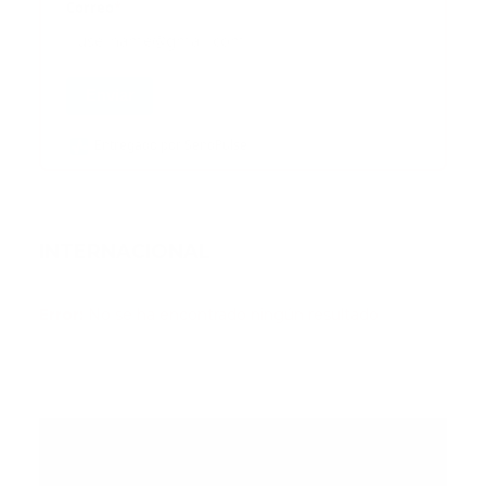
Correo
*
Enviar
Entregado por SendPulse
INTERNACIONAL
Error:
No se ha encontrado ningún resultado