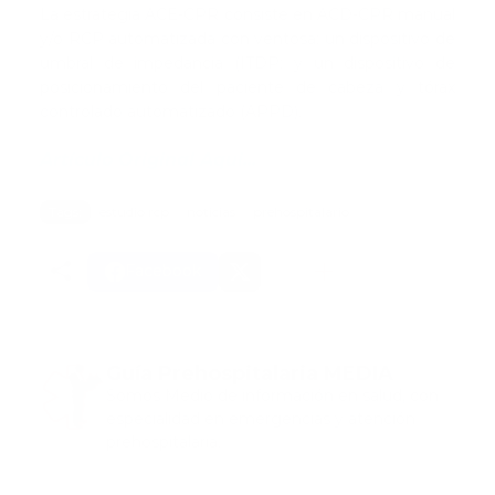
La estrategia ACE-CPR consiste en ACD-CPR manual
y/o RCP automatizada con ventosa; un dispositivo de
umbral de impedancia (ITDP; y un dispositivo de
posicionamiento del paciente de cabeza y tórax
controlado automatizado (APPD).
Artículo Original Aqui...
Tags:
estudio rcp
noticias
prehospitalario
Facebook
Guía Prehospitalaria MEDIA
Somos Medio de información en salud, con
especialidad en emergencias y atención
prehospitalaria.