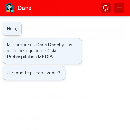
Inicio
estudio rcp
Estudio | RCP con la
cabeza hacia arriba
aumenta
probabilidades de
supervivencia
neurológica
by
Guía Prehospitalaria MEDIA