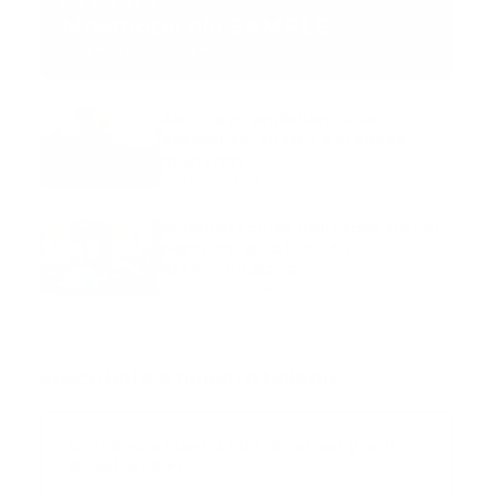
MNEMOTECNIA
Mnemotecnia SAMPLE
Guía Prehospitalaria MEDIA
-
septiembre 11, 2023
Aeronave ambulancia se
accidentó, cuatro personas
murieron
marzo 21, 2024
Mnemotecnias utilizadas por el
personal de atención
prehospitalaria
octubre 02, 2024
Suscribete a nuestro boletín
Suscribase a nuestra lista de correos y recibira
actualizaciones.