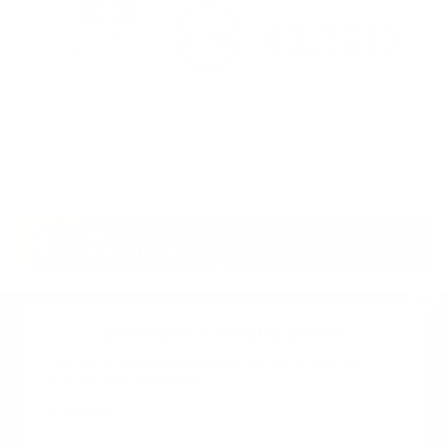
Suscribete a nuestro boletin
Una vez a la semana enviamos un correo con los
artículos más populares.
Calle 6 #21 Urbanización Juan Pablo Duarte, Santo
Domingo Este, RD. Tel.- 8294446365
Tu nombre
*
guiaprehospitalaria@gmail.com