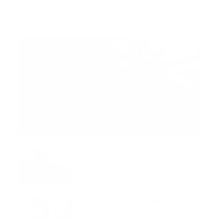
Trending:
MNEMOTECNIA
Mnemotecnia SAMPLE
Guía Prehospitalaria MEDIA
-
septiembre 11, 2023
Aeronave ambulancia se
accidentó, cuatro personas
murieron
marzo 21, 2024
Mnemotecnias utilizadas por el
personal de atención