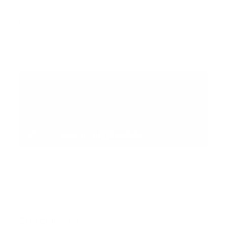
Error:
No se ha encontrado ningún resultado
Suscribete