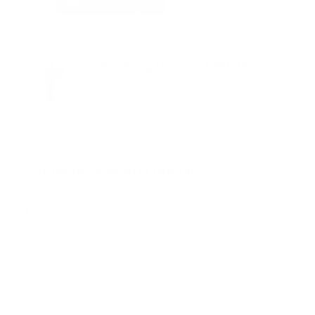
Facebook
Guía Prehospitalaria MEDIA
Somos Medio de información en salud, con
especialidad en emergencias y atención
prehospitalaria.
También te podría gustar
Ver todo
Error:
No se ha encontrado ningún resultado
Publicar un comentario (0)