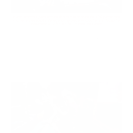
Funcionarios palestinos dijeron que más de 500 personas
murieron después de que un ataque impactara el hospital
Bautista Al-Ahli, en la Ciudad de Gaza.
Hamás dijo que el ataque aéreo fue de origen israelí y
que alcanzó el hospital. Israel lo negó y afirmó que la
explosión fue causada por un misil del grupo Yihad
Islámica Palestina. Hubo caos fuera del hospital
mientras los trabajadores de emergencias atendían a
las víctimas y las llevaban a otro hospital cercano.