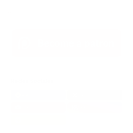
Artículo Anterior
Artículo Siguiente
Redes Sociales
38k
1.6k
1.7k
3.4k