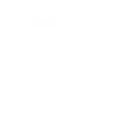
Suscribete a nuestra comunidad en Youtube y
participa en nuestros debates..
@guiaprehospitalaria