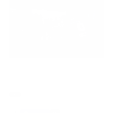
Una persona herida recibe asistencia tras el ataque aéreo en
el hospital al Ahli.
Fuente | BBC
Tags:
Hospital gaza
hospitalario
internacional
noticias