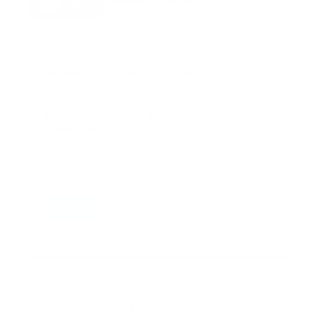
prehospitalaria
octubre 02, 2024
Suscribete a nuestro boletín
Suscribase a nuestra lista de correos y recibira
actualizaciones.
Correo
*
Enviar
Entregado por SendPulse
INTERNACIONAL