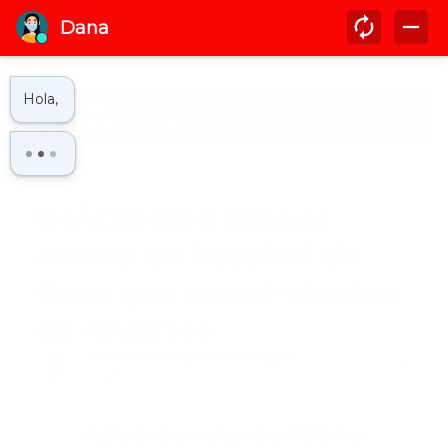
Inicio
Hospital gaza
IMÁGENES | Ataque
contra un hospital de
Gaza que causó cientos
de muertes
by
Guía Prehospitalaria MEDIA
-
octubre 22, 2023
Advertencia: contiene