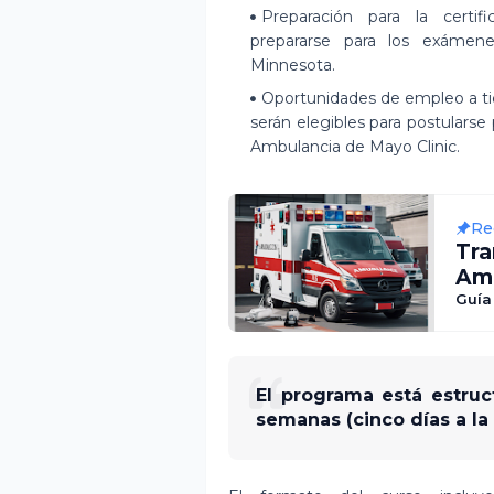
Preparación para la certifi
prepararse para los exámene
Minnesota.
Oportunidades de empleo a tie
serán elegibles para postulars
Ambulancia de Mayo Clinic.
Re
Tr
Amb
el 
Guía
El programa está estruc
semanas (cinco días a la