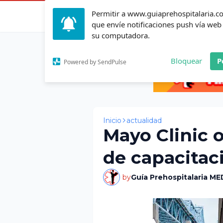
Permitir a www.guiaprehospitalaria.
Inicio
Actualid
que envíe notificaciones push vía web
su computadora.
Bloquear
P
Powered by SendPulse
Inicio
actualidad
Mayo Clinic 
de capacita
by
Guía Prehospitalaria ME