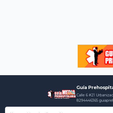
Guía Prehospit
Calle 6 #21 Urbaniza
8294446365 guiapre