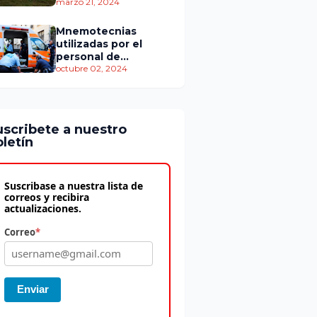
personas murieron
marzo 21, 2024
Mnemotecnias
utilizadas por el
personal de
atención
octubre 02, 2024
prehospitalaria
uscribete a nuestro
letín
Suscribase a nuestra lista de
correos y recibira
actualizaciones.
Correo
*
Enviar