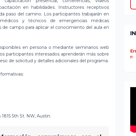
capacitación presencial, conferencias, videos
citación en habilidades. Instructores receptivos
da paso del camino. Los participantes trabajarán en
ramédicos y técnicos de emergencias médicas
 de campo para aplicar el conocimiento del aula en
I
disponibles en persona o mediante seminarios web
Er
los participantes interesados ​​aprenderán más sobre
r:
ceso de solicitud y detalles adicionales del programa.
nformativas:
1815 5th St. NW, Austin.