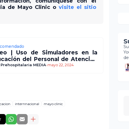
nformación, comuníquese con el
ia de Mayo Clinic o
visite el sitio
S
comendado
Su
eo | Uso de Simuladores en la
Yo
de
cación del Personal de Atención
hospitalaria
 Prehospitalaria MEDIA
-
mayo 22, 2024
cacion
internnacional
mayo clinic
r