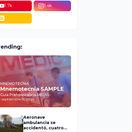
1.7k
3.4k
rending:
MNEMOTECNIA
Mnemotecnia SAMPLE
Guía Prehospitalaria MEDIA
-
septiembre 11, 2023
Aeronave
ambulancia se
accidentó, cuatro