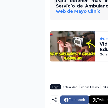
Para obtener más i
Servicio de Ambulanc
web de Mayo Clinic
Re
Vid
Edu
Pre
Guía
Tags:
actualidad
capacitacion
edu
Facebook
Twitte