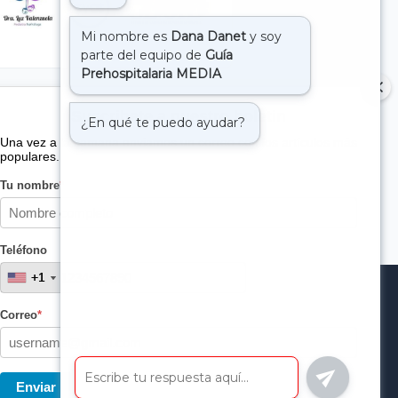
Suscribete a nuestro boletin
Una vez a la semana enviamos un correo con los artículos más
populares.
Tu nombre
*
Teléfono
+1
+1
Correo
*
Enviar