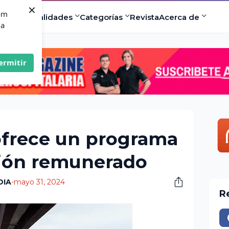
×
com
ad
Especialidades
Categorías
Revista
Acerca de
 a
ermitir
ofrece un programa
ción remunerado
DIA
-
mayo 31, 2024
R