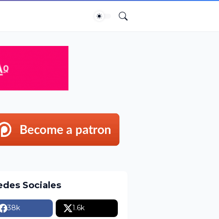
edes Sociales
38k
1.6k