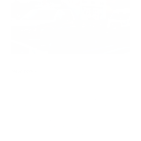
Fuente
New York.-
Los tiempos de respuesta a una llamada
de emergencia para solicitar una ambulancia en esta
ciudad están en niveles de crisis. Cada mes el tiempo
entre el despacho y la llegada de la ambulancia
aumenta en comparación con los mismos meses del
año pasado, según muestran datos de esta ciudad.
El año pasado se registró una cifra récord de 1,6
millones de llamadas para Servicios de Emergencias y
se espera 1,7 millones este año, y el sindicato dice que
los tiempos de respuesta a esas emergencias están