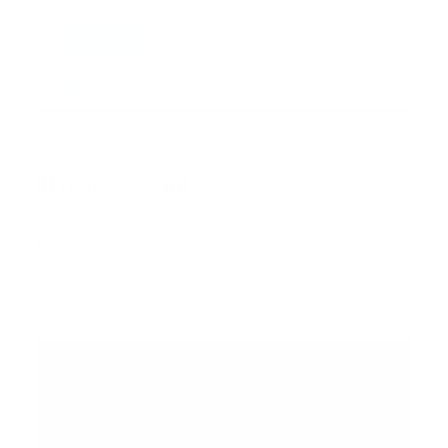
Enviar
Entregado por SendPulse
INTERNACIONAL
Error:
No se ha encontrado ningún resultado