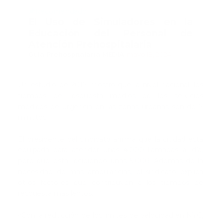
Recomendado
El Uso de Simuladores en la
Educación del Personal de
Atención Prehospitalaria
Guía Prehospitalaria MEDIA
-
mayo 18, 2024
Un estudio de 2017 mostró que, a nivel nacional, los
tiempos de respuesta medios de los servicios
médicos de urgencia en las zonas urbanas son de 7
minutos.
El presidente del sindicato afirma que la ciudad está
equipada para atender unas 4.000 llamadas al día,
pero que está recibiendo unas 5.000. Además de la
necesidad de más ambulancias, el sindicato explica
otros factores que contribuyen a los tiempos de
respuesta más lentos.
«Con la reducción de los límites de velocidad en NYC,