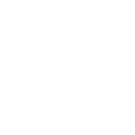
Bomberos de NYC, Oren Barzilay, sostiene que la
posibilidad de sobrevivir a un paro cardíaco en la Gran
Manzana es escasa, cuando el paciente tiene que ser
socorrido.
Estamos hablando de un ser querido
que ha dejado de respirar y tiene
que esperar entre 11 y 16 minutos
para que llegue una ambulancia a su
casa, dijo Barzilary
Los técnicos de emergencias médicas afirman que la
probabilidad de muerte aumenta cuanto más tardan
en llegar. Un análisis de 2020 sobre los tiempos de
respuesta de las ambulancias en Arabia Saudita
concluyó que las probabilidades de muerte tras un
paro cardíaco se duplicaban si el tiempo de respuesta
de la ambulancia era superior a ocho minutos.