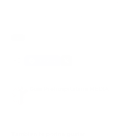
la reducción de los carriles disponibles para el tráfico,
todos los carriles para bicicletas que se han añadido,
los cierres de calles que se han añadido, es imposible
pasar», dijo Barzilay.
Tags:
actualidad
emergencias
new york
prehospitalario
Facebook
Guía Prehospitalaria MEDIA
Somos Medio de información en salud, con
especialidad en emergencias y atención
prehospitalaria.
También te podría gustar
Ver todo