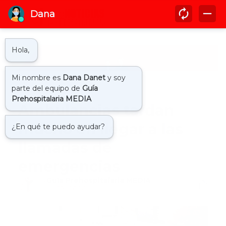
Inicio
actualidad
Ambulancias tardan
mucho en llegar a las
llamadas de
emergencias
by
Guía Prehospitalaria MEDIA
-
julio 03, 2024