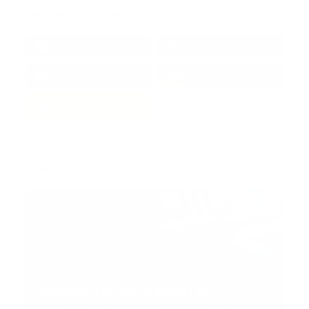
Redes Sociales
38k
1.6k
1.7k
3.4k
Trending:
MNEMOTECNIA
Mnemotecnia SAMPLE
Guía Prehospitalaria MEDIA
-
septiembre 11, 2023