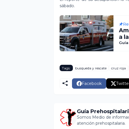
sábado.
Re
Amb
a l
Guía
Tags:
busqueda y rescate
cruz roja
Facebook
Twitte
Guía Prehospitalar
Somos Medio de informaci
atención prehospitalaria.