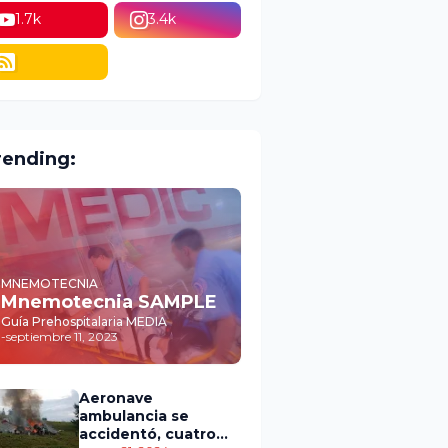
1.7k
3.4k
rending:
MNEMOTECNIA
Mnemotecnia SAMPLE
Guía Prehospitalaria MEDIA
-
septiembre 11, 2023
Aeronave
ambulancia se
accidentó, cuatro