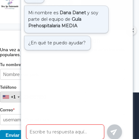
Suscribete a nuestro boletin
Una vez a la semana enviamos un correo con los artículos más
populares.
Tu nombre
*
Teléfono
+1
+1
Correo
*
Enviar