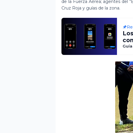
de la Fuerza Aérea; agentes del “
Cruz Roja y guías de la zona.
Re
Lo
com
des
Guía