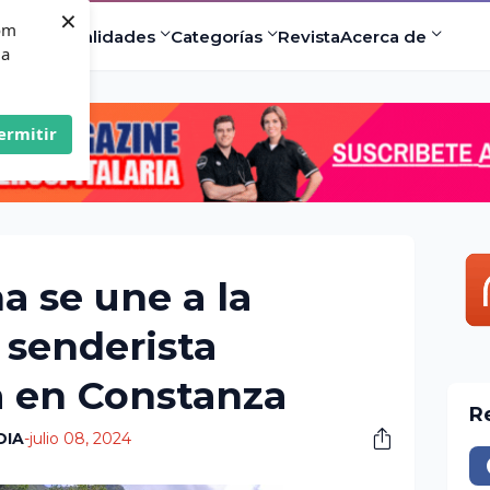
×
com
ad
Especialidades
Categorías
Revista
Acerca de
 a
ermitir
a se une a la
senderista
a en Constanza
R
DIA
-
julio 08, 2024