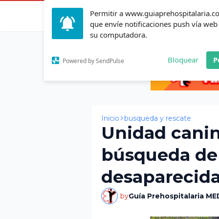
Permitir a www.guiaprehospitalaria.
Inicio
Actualid
que envíe notificaciones push vía web
su computadora.
Bloquear
P
Powered by SendPulse
Inicio
busqueda y rescate
Unidad canin
búsqueda de 
desaparecid
by
Guía Prehospitalaria ME