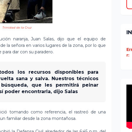
Trinidad de la Cruz
I
itución naranja, Juan Salas, dijo que el equipo de
de la señora en varios lugares de la zona, por lo que
Er
 para dar con su paradero.
r:
odos los recursos disponibles para
 vuelta sana y salva. Nuestros técnicos
 búsqueda, que les permitirá peinar
í poder encontrarla, dijo Salas
ició tomando como referencia, el rastreó de una
a un familiar desde la zona montañosa.
cibió la Defensa Civil alrededor de las 6:45 p.m. del