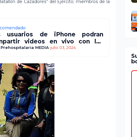
Batallón de Cazadores” del Ejército; miembros de la
comendado
s usuarios de iPhone podran
partir videos en vivo con los
pachadores de emergencias
 Prehospitalaria MEDIA
-
julio 03, 2024
S
bo