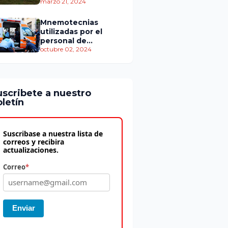
personas murieron
marzo 21, 2024
Mnemotecnias
utilizadas por el
personal de
atención
octubre 02, 2024
prehospitalaria
uscribete a nuestro
letín
Suscribase a nuestra lista de
correos y recibira
actualizaciones.
Correo
*
Enviar