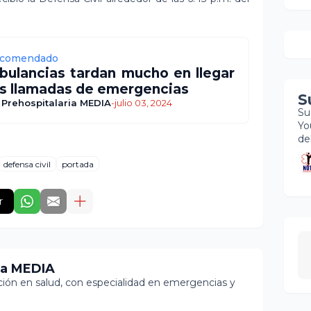
comendado
ulancias tardan mucho en llegar
as llamadas de emergencias
S
 Prehospitalaria MEDIA
-
julio 03, 2024
Su
Yo
de
defensa civil
portada
r
ia MEDIA
ón en salud, con especialidad en emergencias y