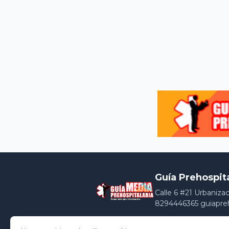
Guía Prehospit
Calle 6 #21 Urbaniza
8294446365 guiapre