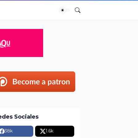
edes Sociales
38k
1.6k