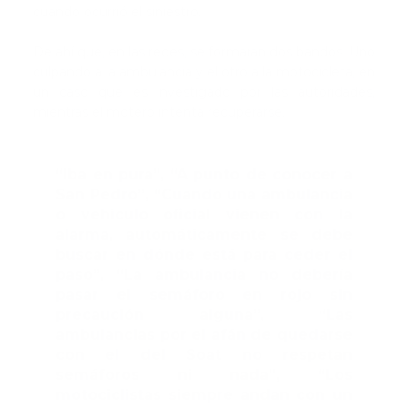
cuando ocurrió el siniestro.
De ahí que, en las redes, se formaran dos bandos. Uno
culpando a la ambulancia y el otro a la motocicleta, en
un caso que es investigado por las autoridades,
mientras el motero intenta recuperarse.
“Iba en pura”, “A punto de conocer a
San Pedro”, “Cuando una ambulancia
o vehículo oficial vienen con la
alarma, automáticamente se debe
buscar en dónde está para ceder el
paso”, “La ambulancia no debería
pasar el semáforo en rojo sin
precaución alguna”, “Las
ambulancias por el afán de quedarse
con el del Soat no respetan
semáforos ni nada”, “Los
motociclistas siempre andan con un