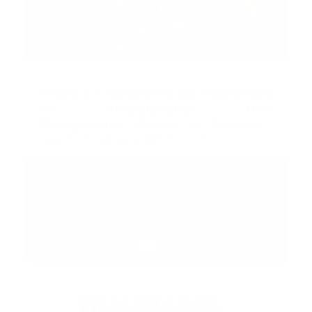
Recomendado
Video | Transporte de Pacientes
en Ambulancias: Una
Perspectiva desde el Personal
Prehospitalario
Guía Prehospitalaria MEDIA
-
julio 15, 2024