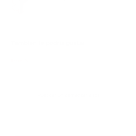
Somos Medio de información en salud, con
especialidad en emergencias y atención
prehospitalaria.
También te podría gustar
Ver todo
Error:
No se ha encontrado ningún resultado
Publicar un comentario (0)
Artículo Anterior
Artículo Siguiente