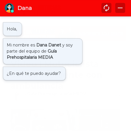
Inicio
accidente ambulancia
Video | Motociclista
sufrió accidente con
ambulancia
by
Guía Prehospitalaria MEDIA
-
agosto 20, 2024