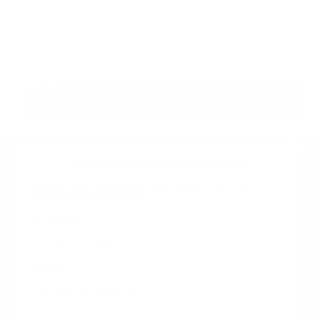
Suscribete a nuestro boletin
Una vez a la semana enviamos un correo con los
artículos más populares.
Calle 6 #21 Urbanización Juan Pablo Duarte, Santo
Domingo Este, RD. Tel.- 8294446365
Tu nombre
*
guiaprehospitalaria@gmail.com
Teléfono
+1
+1