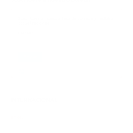
Suscribete a nuestro boletín
Suscribase a nuestra lista de correos y recibira
actualizaciones.
Correo
*
Enviar
Entregado por SendPulse
INTERNACIONAL
Error:
No se ha encontrado ningún resultado