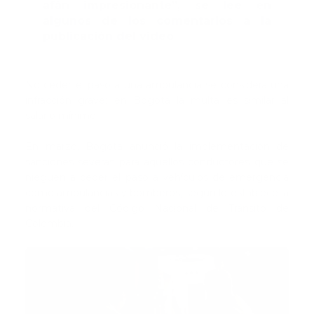
afán impresionante”, se lee en
algunos de los comentarios a la
publicación del video
No ceder el paso a una ambulancia se considera una
infracción grave: en Bogotá la multa es similar al
salario mínimo
En marzo, Bogotá anunció la implementación de
sanciones severas para aquellos conductores que se
nieguen a ceder el paso a vehículos de emergencia
como ambulancias y bomberos, según lo establece la
normativa del Código Nacional de Tránsito de
Colombia.