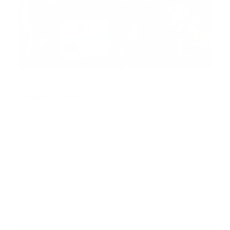
Fuente
Medellín, Colombia.-
Nuevamente una ambulancia
es protagonista de un accidente de tránsito, aunque
esta vez con una motocicleta en el municipio de
Bello, al norte de Medellín, en el transcurso del sábado
17 de agosto.
Quedó registrado en los videos de seguridad del
sector en el que ocurrió el siniestro, compartidos en
las redes sociales para advertir a otros conductores
sobre precauciones adicionales que deberían
implementarse en los cruces.