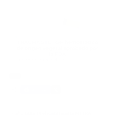
Recomendado
TRAUMAGEL | Gel hemostático
de origen vegetal aprobado por
la FDA
Guía Prehospitalaria MEDIA
-
agosto 18, 2024
Tags:
accidente ambulancia
colombia
portada
video
Facebook
Guía Prehospitalaria MEDIA