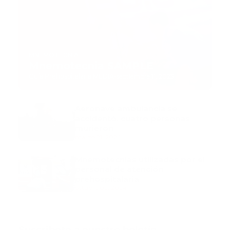
MNEMOTECNIA
Mnemotecnia SAMPLE
Guía Prehospitalaria MEDIA
-
septiembre 11, 2023
Aeronave ambulancia se
accidentó, cuatro personas
murieron
marzo 21, 2024
Mnemotecnias utilizadas por el
personal de atención
prehospitalaria
octubre 02, 2024