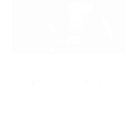
Recomendado
Video | Transporte de Pacientes
en Ambulancias: Una
Perspectiva desde el Personal
Prehospitalario
Guía Prehospitalaria MEDIA
-
julio 15, 2024
Y es que, mientras que otros motociclistas frenaron al
escuchar la sirena, el accidentado decidió mantener
su velocidad. Un error que, sin embargo, no exenta a
la ambulancia, pues, según información publicada por
Minuto 30, no iba cargada con un paciente para