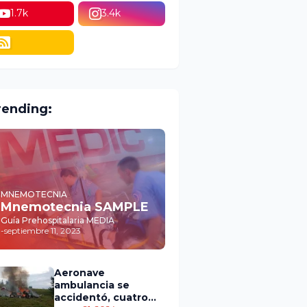
1.7k
3.4k
rending:
MNEMOTECNIA
Mnemotecnia SAMPLE
Guía Prehospitalaria MEDIA
-
septiembre 11, 2023
Aeronave
ambulancia se
accidentó, cuatro