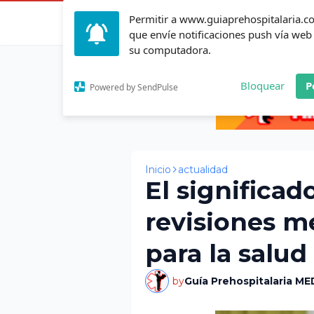
Permitir a www.guiaprehospitalaria.
Inicio
Actualid
que envíe notificaciones push vía web
su computadora.
Bloquear
P
Powered by SendPulse
Inicio
actualidad
El significad
revisiones m
para la salud
by
Guía Prehospitalaria ME