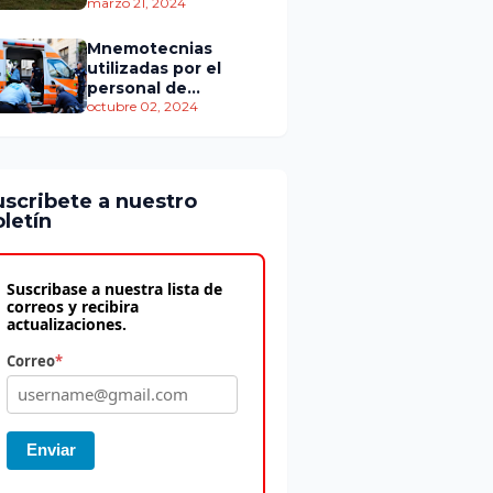
personas murieron
marzo 21, 2024
Mnemotecnias
utilizadas por el
personal de
atención
octubre 02, 2024
prehospitalaria
uscribete a nuestro
letín
Suscribase a nuestra lista de
correos y recibira
actualizaciones.
Correo
*
Enviar