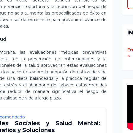
s, es viable detectar señales tempranas de
tervención oportuna y la reducción del riesgo de
que no solo aumenta las probabilidades de éxito en
 puede ser determinante para prevenir el avance de
les.
I
lud
Er
prana, las evaluaciones médicas preventivas
r:
ntal en la prevención de enfermedades y la
sionales de la salud aprovechan estas evaluaciones
los pacientes sobre la adopción de estilos de vida
de una dieta balanceada y la práctica regular de
 del estrés y el abandono del tabaco, estas medidas
 de reducir de manera significativa el riesgo de
 calidad de vida a largo plazo.
comendado
des Sociales y Salud Mental:
afíos y Soluciones