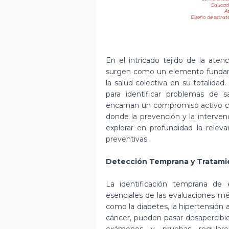
Educado
At
Diseño de estrat
En el intricado tejido de la ate
surgen como un elemento fundamen
la salud colectiva en su totalida
para identificar problemas de 
encarnan un compromiso activo co
donde la prevención y la interve
explorar en profundidad la relev
preventivas.
Detección Temprana y Tratam
La identificación temprana de
esenciales de las evaluaciones m
como la diabetes, la hipertensión a
cáncer, pueden pasar desapercibi