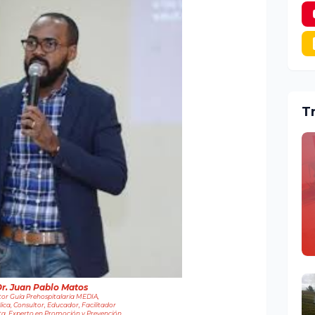
T
r. Juan Pablo Matos
tor Guía Prehospitalaria MEDIA,
ica, Consultor, Educador, Facilitador
ta, Experto en Promoción y Prevención