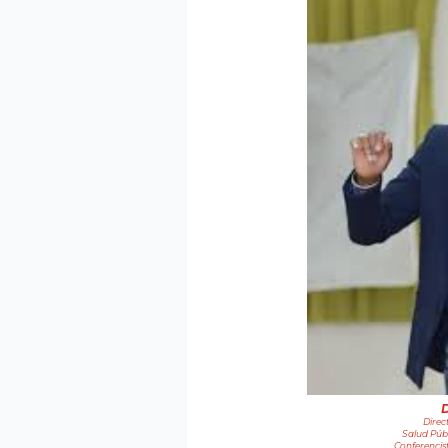
D
Direc
Salud Públ
Conferencis