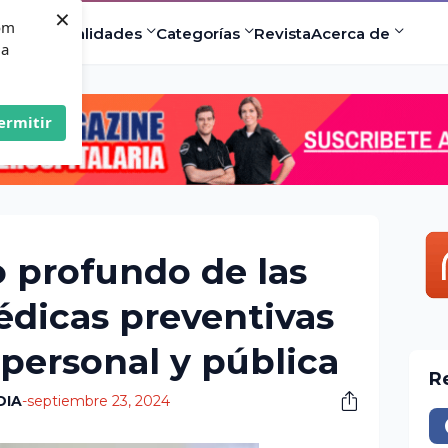
×
com
ad
Especialidades
Categorías
Revista
Acerca de
 a
ermitir
o profundo de las
édicas preventivas
 personal y pública
R
DIA
-
septiembre 23, 2024