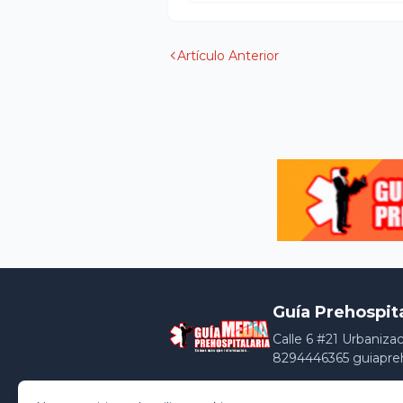
Artículo Anterior
Guía Prehospit
Calle 6 #21 Urbaniza
8294446365 guiapre