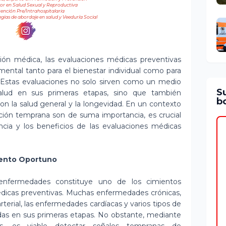
r en Salud Sexual y Reproductiva
ención Pre/Intrahospitalaria
egias de abordaje en salud y Veeduría Social
nción médica, las evaluaciones médicas preventivas
tal tanto para el bienestar individual como para
d. Estas evaluaciones no solo sirven como un medio
S
salud en sus primeras etapas, sino que también
bo
n la salud general y la longevidad. En un contexto
nción temprana son de suma importancia, es crucial
ancia y los beneficios de las evaluaciones médicas
iento Oportuno
 enfermedades constituye uno de los cimientos
édicas preventivas. Muchas enfermedades crónicas,
rterial, las enfermedades cardíacas y varios tipos de
das en sus primeras etapas. No obstante, mediante