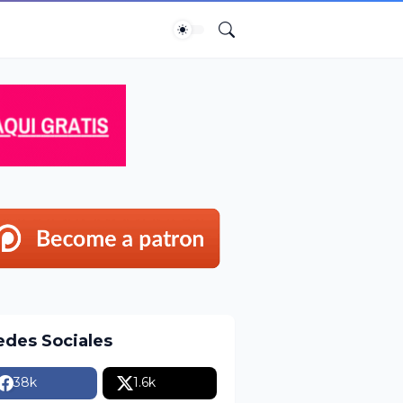
edes Sociales
38k
1.6k