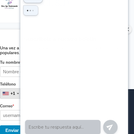
Suscribete a nuestro boletin
Una vez a la semana enviamos un correo con los artículos más
populares.
Tu nombre
*
Teléfono
+1
+1
Correo
*
Enviar