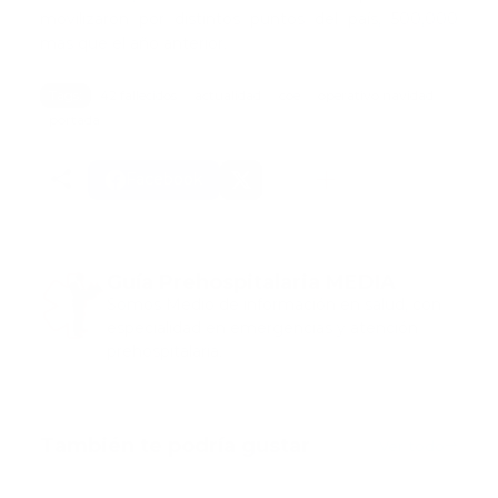
movilizaron por distintos puntos del país, 500,000
más que el año anterior.
Tags:
42 fallecidos
actualidad
coe
operativo navidad
portada
Facebook
Guía Prehospitalaria MEDIA
Somos Medio de información en salud, con
especialidad en emergencias y atención
prehospitalaria.
También te podría gustar
Ver todo