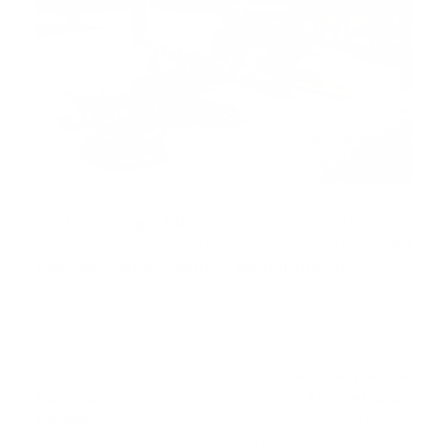
Santo Domingo, RD.-
Las festividades de Navidad y
fin de año dejaron un saldo alarmante de
42
fallecidos en accidentes de tránsito, 30
de ellos
registrados durante el feriado de Año Nuevo, según el
boletín oficial del Centro de Operaciones de
Emergencias (COE).
El COE informó un total de
262 accidentes de
tránsito
en todo el país, dejando
316 personas
heridas
. La mayoría de los incidentes involucraron
motociclistas, quienes representaron el 76% de los