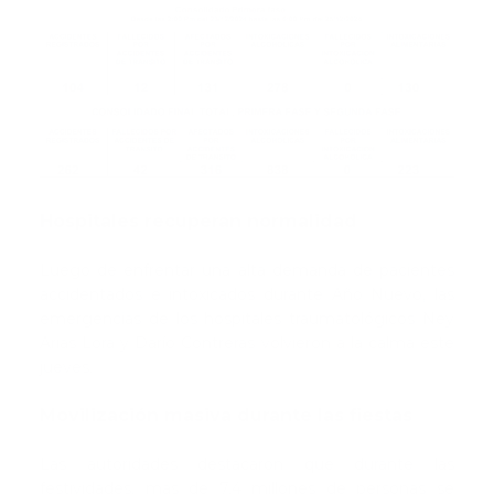
Hospitales recuperan normalidad
Luego de enfrentar una alta demanda de pacientes
accidentados e intoxicados durante Año Nuevo, las
emergencias de los hospitales traumatológicos Ney
Arias Lora y Darío Contreras volvieron a la calma este
jueves.
Movilización masiva durante las fiestas
Las autoridades destacaron que durante las
festividades, más de 7.4 millones de personas se