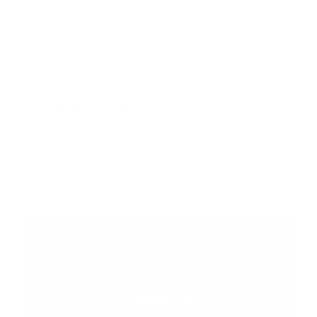
Enviar
Entregado por SendPulse
INTERNACIONAL
Error:
No se ha encontrado ningún resultado