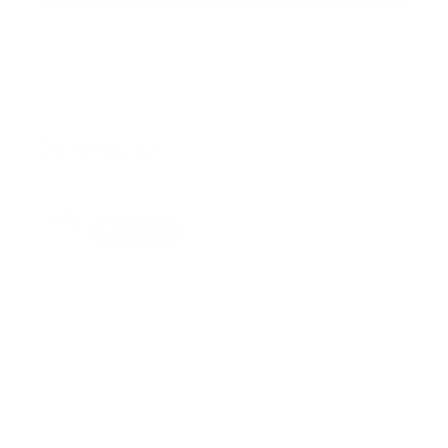
Suscribete
Suscribete a nuestra comunidad en Youtube y
participa en nuestros debates..
@guiaprehospitalaria