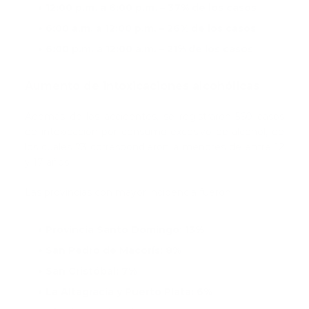
12:00 p.m. a 6:00 p.m. – 37% de los casos
6:00 a.m. a 12:00 p.m. – 26% de los casos
6:00 p.m. a 12:00 a.m. – 21% de los casos
Aumento de intoxicaciones alcohólicas
Además de los accidentes, se registraron 560 casos
de intoxicación por consumo excesivo de alcohol, de
los cuales 73 correspondieron a menores de entre 12
y 17 años.
Las provincias con mayor incidencia fueron:
Provincia Santo Domingo: 13%
San Pedro de Macorís: 8%
San Cristóbal: 7%
La Altagracia y Puerto Plata: 6%