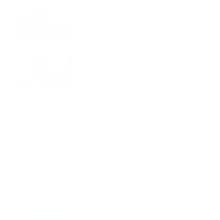
Aeronave ambulancia se
accidentó, cuatro personas
murieron
marzo 21, 2024
Mnemotecnias utilizadas por el
personal de atención
prehospitalaria
octubre 02, 2024
Suscribete a nuestro boletín
Suscribase a nuestra lista de correos y recibira
actualizaciones.
Correo
*