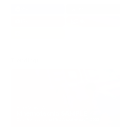
38k
1.6k
1.7k
3.4k
Trending:
MNEMOTECNIA
Mnemotecnia SAMPLE
Guía Prehospitalaria MEDIA
-
septiembre 11, 2023