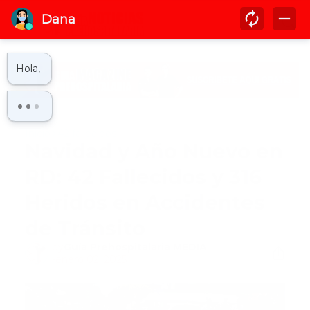
Inicio
42 fallecidos
Navidad y Año Nuevo en
RD: 42 Fallecidos y 316
Heridos en Accidentes
de Tránsito
by
Guía Prehospitalaria MEDIA
-
enero 02, 2025