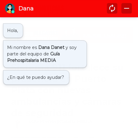
Inicio
911
Sistema 911 fortalece su
presencia en Puerto
Plata con nuevas
ambulancias y cámaras
de seguridad
by
Guía Prehospitalaria MEDIA
-
marzo 21, 2025