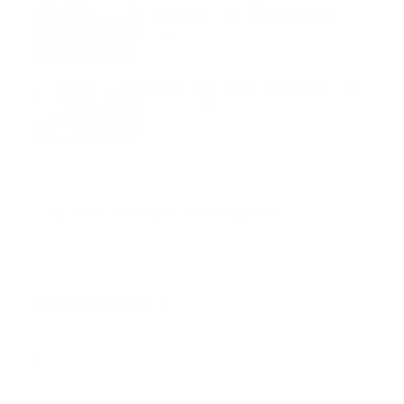
accidentó, cuatro personas
murieron
marzo 21, 2024
Mnemotecnias utilizadas por el
personal de atención
prehospitalaria
octubre 02, 2024
Suscribete a nuestro boletín
INTERNACIONAL
Error:
No se ha encontrado ningún resultado