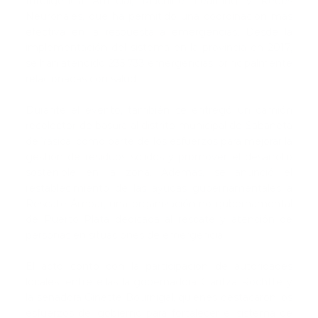
Inteligencia Artificial, Machine Learning y Redes
Neuronales, que ha permitido una coordinación más
efectiva en la respuesta a emergencias. Desde la
implementación del sistema en la provincia en 2017,
se han atendido 235,733 emergencias, principalmente
relacionadas con salud. ​
Durante el evento, también se entregó un camión
recolector de basura al distrito municipal de Sabaneta
de Yásica, como parte de los esfuerzos para mejorar la
gestión de residuos sólidos y promover el desarrollo
sostenible en la zona. Además, se anunció el
restablecimiento de las ayudas gubernamentales a
Rescate Ámbar, una organización no gubernamental
de Puerto Plata dedicada al rescate y atención de
personas en situaciones de emergencia.
El acto contó con la participación de autoridades
locales, entre ellas la gobernadora Claritza Rochtte y
la senadora Ginette Bournigal, quienes destacaron los
esfuerzos del gobierno para fortalecer el sistema de