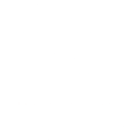
servidores, fibra óptica, almacenamiento y software
especializado, mejorando la capacidad de monitoreo y
respuesta ante emergencias.
Paliza destacó que Puerto Plata mantiene una de las
tasas de criminalidad más bajas del país y que las
emergencias relacionadas con turistas son
prácticamente inexistentes, lo cual es motivo de
orgullo para la provincia. Además, se entregaron
equipos al Cuerpo de Bomberos de Puerto Plata y
radios de comunicación a la Defensa Civil,
fortaleciendo los servicios de emergencia locales. ​
Error:
No se ha encontrado ningún resultado
El coronel Randolfo Rijo, director del Sistema 911,
resaltó la eficiencia del modelo operacional basado en