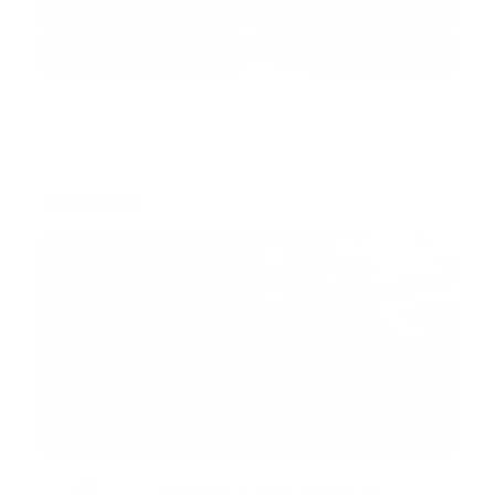
38k
1.6k
1.7k
3.4k
Trending:
MNEMOTECNIA
Mnemotecnia SAMPLE
Guía Prehospitalaria MEDIA
-
septiembre 11, 2023
Aeronave ambulancia se