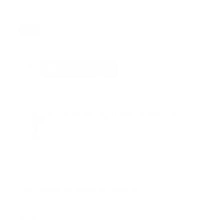
emergencias en la provincia.
Tags:
911
ambulancia
portada
puerto plata
seguridad
Facebook
Guía Prehospitalaria MEDIA
Somos Medio de información en salud, con
especialidad en emergencias y atención
prehospitalaria.
También te podría gustar
Ver todo
Error:
No se ha encontrado ningún resultado