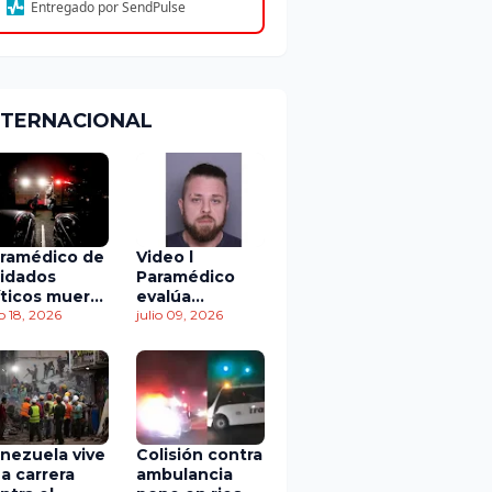
Entregado por SendPulse
NTERNACIONAL
ramédico de
Video l
idados
Paramédico
íticos muere
evalúa
 accidente
io 18, 2026
acuerdo de
julio 09, 2026
 tránsito
culpabilidad en
escandaloso
caso de
contaminación
con fluidos
corporales
nezuela vive
Colisión contra
a carrera
ambulancia