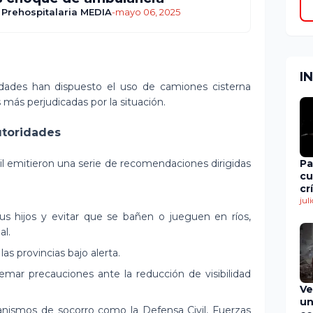
 Prehospitalaria MEDIA
-
mayo 06, 2025
I
idades han dispuesto el uso de camiones cisterna
 más perjudicadas por la situación.
utoridades
vil emitieron una serie de recomendaciones dirigidas
Pa
cu
cr
en
jul
de
us hijos y evitar que se bañen o jueguen en ríos,
al.
las provincias bajo alerta.
mar precauciones ante la reducción de visibilidad
Ve
un
nismos de socorro como la Defensa Civil, Fuerzas