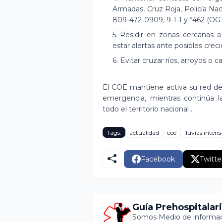
Armadas, Cruz Roja, Policía Nac
809-472-0909, 9-1-1 y *462 (OGT
Residir en zonas cercanas 
estar alertas ante posibles crec
Evitar cruzar ríos, arroyos o 
El COE mantiene activa su red de
emergencia, mientras continúa la
todo el territorio nacional .
Tags:
actualidad
coe
lluvias intens
Facebook
Twitte
Guía Prehospitalar
Somos Medio de informaci