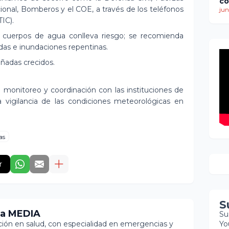
co
ional, Bomberos y el COE, a través de los teléfonos
ti
jun
de
IC).
mu
a cuerpos de agua conlleva riesgo; se recomienda
mi
idas e inundaciones repentinas.
re
co
cañadas crecidos.
bú
so
 monitoreo y coordinación con las instituciones de
 vigilancia de las condiciones meteorológicas en
as
r
S
ia MEDIA
Su
ón en salud, con especialidad en emergencias y
Yo