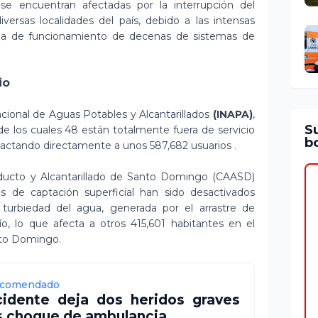
se encuentran afectadas por la interrupción del
versas localidades del país, debido a las intensas
lida de funcionamiento de decenas de sistemas de
io
cional de Aguas Potables y Alcantarillados
(INAPA)
,
S
de los cuales 48 están totalmente fuera de servicio
bo
pactando directamente a unos 587,682 usuarios .
ducto y Alcantarillado de Santo Domingo (CAASD)
s de captación superficial han sido desactivados
turbiedad del agua, generada por el arrastre de
ío, lo que afecta a otros 415,601 habitantes en el
anto Domingo.
comendado
idente deja dos heridos graves
s choque de ambulancia