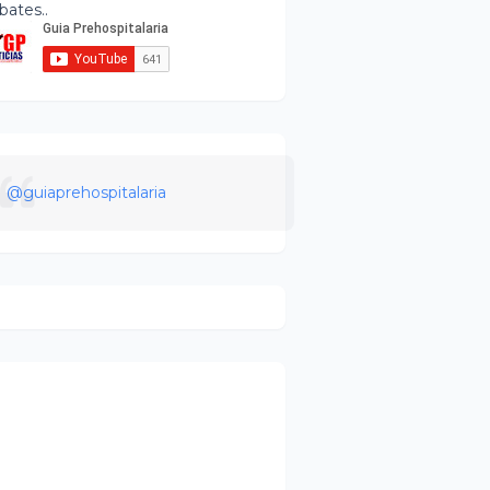
bates..
@guiaprehospitalaria