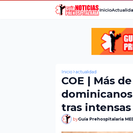
Inicio
Actualid
Inicio
actualidad
COE | Más de
dominicanos 
tras intensas 
by
Guía Prehospitalaria ME