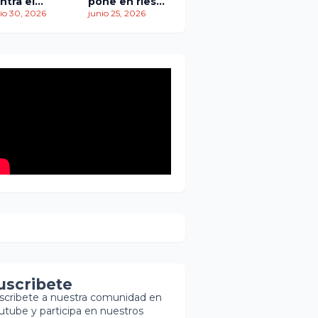
ntra el
pone en riesgo
empo: más
io 30, 2026
traslado de
junio 25, 2026
 1,450
paciente
ertos
pediátrica
entras
scatistas
ntinúan la
squeda de
brevivientes
uscribete
scribete a nuestra comunidad en
utube y participa en nuestros