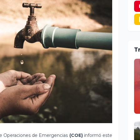
T
de Operaciones de Emergencias
(COE)
informó este