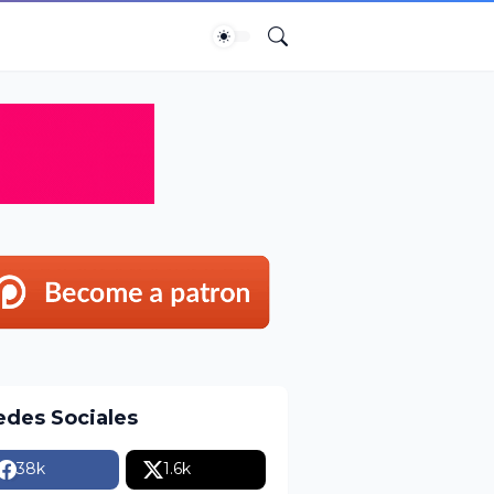
edes Sociales
38k
1.6k