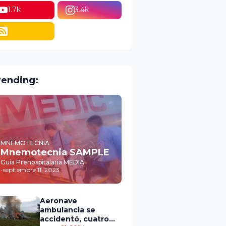
1.7k
3.4k
rending:
MNEMOTECNIA
Mnemotecnia SAMPLE
Guía Prehospitalaria MEDIA
-
septiembre 11, 2023
Aeronave
ambulancia se
accidentó, cuatro