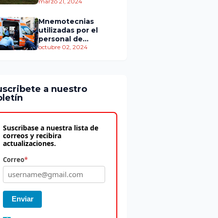
personas murieron
marzo 21, 2024
Mnemotecnias
utilizadas por el
personal de
atención
octubre 02, 2024
prehospitalaria
uscribete a nuestro
letín
Suscribase a nuestra lista de
correos y recibira
actualizaciones.
Correo
*
Enviar