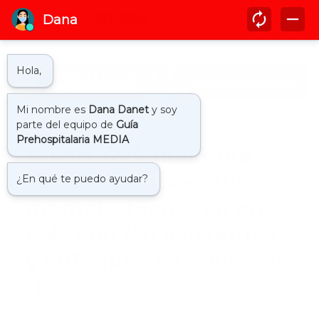
Inicio
internacional
Nueva York inaugura
simposio sobre salud
mental y bienestar en
EMS con 150 asistentes
y enfoque en resiliencia
by
Guía Prehospitalaria MEDIA
-
julio 31, 2025