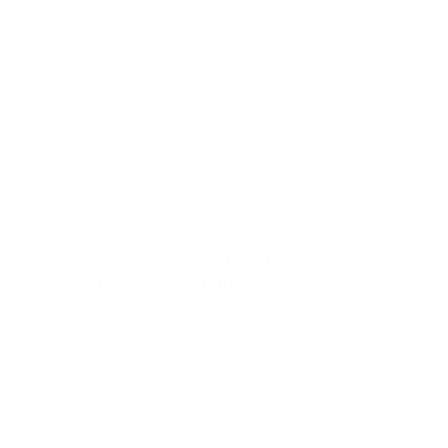
el rendimiento mental y emocional. Presentó una
metodología de autoevaluación en zonas “verde,
amarilla y roja” para medir resiliencia interna y actuar
de forma preventiva .
También avaló el uso de suplementos de creatina
como herramienta cognitiva temporal durante fases
de privación de sueño, sugiriendo 20 g diarios por una
semana para mejorar el estado de ánimo y las
funciones ejecutivas.
El rol de perros institucionales en EMS:
Michael Presta y K9 Huck
Michael Presta, subjefe del EMS de Port Jefferson
(Long Island), presentó el programa de Facility Dogs y
cómo estos perros entrenados ofrecen alivio en crisis.
Destacó el caso de Huck, quien ayudó a resolver una
situación de una persona atrincherada mediante
interacción emocional, facilitando la salida pacífica y el