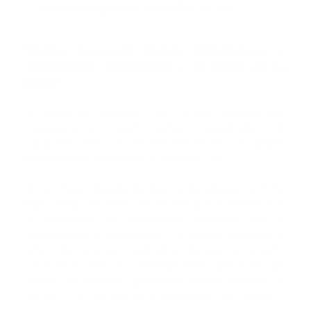
Guía Prehospitalaria MEDIA
-
julio 29, 2025
Sesión inaugural: James Boomhower y
“Resiliencia, resistencia y la fiesta de la
pizza”
El ponente principal fue James Boomhower,
especialista en salud mental y paramédico de
transporte crítico en Boston MedFlight, con amplia
trayectoria en formación de equipos EMS.
En su charla titulada “Resilience, Resistance, and the
Pizza Party”, Boomhower declaró que la resiliencia es
la capacidad de recuperarse, mientras que la
resistencia es la preparación o armadura que protege
antes del evento traumático. Definió un evento
traumático como una amenaza (real o percibida) que
resulta abrumadora, generando miedo, pérdida de
control y un cambio en la percepción del mundo y
uno mismo.