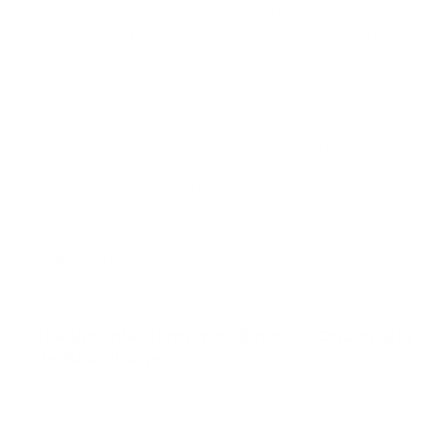
proactivas para enfrentar el estrés laboral. A diferencia
del CISM (Critical Incident Stress Management), que
es reactivo, HERO está diseñado para prevención
constante y cultura de apoyo organizacional.
Oldakowski también resaltó que el abordaje inicial
mediante encuestas institucionales permite adaptar
los recursos a factores contextuales como edad,
cultura, experiencia militar y acceso a apoyo.
Error:
No se ha encontrado ningún resultado
¿Realmente dormimos 8 horas? Otra charla
de Boomhower
En su segunda sesión, “Does Anyone Actually
Get 8 Hours of Sleep?”, Boomhower abordó el
impacto del estrés crónico y la privación del sueño en