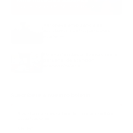
Mnemotecnia SAMPLE
Guía Prehospitalaria MEDIA
-
septiembre 11, 2023
Aeronave ambulancia se
accidentó, cuatro personas
murieron
marzo 21, 2024
Mnemotecnias utilizadas por el
personal de atención
prehospitalaria
octubre 02, 2024
Suscribete a nuestro boletín
Suscribase a nuestra lista de correos y recibira
actualizaciones.
Correo
*