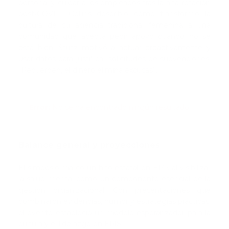
personal y cuidar a los empleados tras la alta rotación
post‑COVID. Collins describió cómo transformó la
cultura de su agencia tradicional femenina a una
comunidad que acepta pedir apoyo cuando no se
está bien. Stutz motivó a actuar proactivamente y
usar datos para justificar solicitudes de subvenciones:
“Recuerden, el dinero elimina excusas”.
Error:
No se ha encontrado ningún resultado
Balance general y proyecciones
El simposio marcó un hito estatal en EMS al visibilizar
la salud mental como un componente esencial de la
gestión organizacional. Con presentaciones que
combinaron evidencias, humor y estrategias prácticas,
el evento estableció un modelo esperanzador para la
cultura y el liderazgo en EMS.