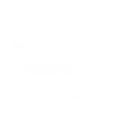
La División de State EMS confirmó que se trata del
primero de una serie anual planificada para continuar
promoviendo bienestar y recursos especializados a
nivel estatal.
Tags:
internacional
new york
portada
salud mental
simposio
Facebook
Guía Prehospitalaria MEDIA
Somos Medio de información en salud, con
especialidad en emergencias y atención
prehospitalaria.