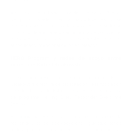
Advirtió que estrategias simbólicas como las “fiestas
de pizza” pueden ser contraproducentes si se
perciben como sustitutos del apoyo real. En su lugar,
instó a los líderes a adoptar un enfoque consciente,
orientado a resultados y coherente con el
autocuidado intencional de los empleados.
HERO Program y redes de apoyo entre
pares con Katie Oldakowski
La segunda presentación estuvo a cargo de Katie
Oldakowski, directora de capacitación de la Asociación
de Salud Mental del Estado de Nueva York y creadora
del programa Helping Every Responder Overcome
(HERO).
El programa HERO se centra en fortalecer la
resiliencia y las redes de apoyo entre iguales, dotando
a los primeros respondedores de herramientas