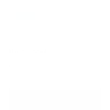
Enviar
Entregado por SendPulse
INTERNACIONAL
Error:
No se ha encontrado ningún resultado