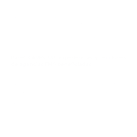
acceso a tratamiento de salud mental.
Explicó los retos administrativos para obtener la
subvención y cómo se definieron claramente
funciones profesionales del perro para evitar que se
convierta en una mascota simbólica en lugar de
recurso terapéutico efectivo.
Panel CARES UP: experiencias y lecciones
de agencias EMS beneficiadas
El simposio concluyó con un panel del programa
CARES UP, impulsado por la Oficina de Salud Mental
de Nueva York. Participaron Garra Lloyd‑Lester
(Suicide Prevention Center), Erin Kelly y Robbie
MacCue (Colonie EMS), Keith Collins (Clifton Park
Halfmoon EMS), Tom Corcoran y Dave Stutz
(Watervliet Fire Department).
Kelly enfatizó la necesidad urgente de retener