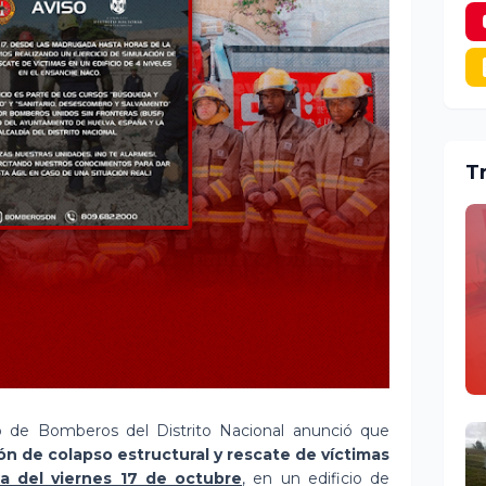
T
 de Bomberos del Distrito Nacional anunció que
ión de colapso estructural y rescate de víctimas
 del viernes 17 de octubre
, en un edificio de