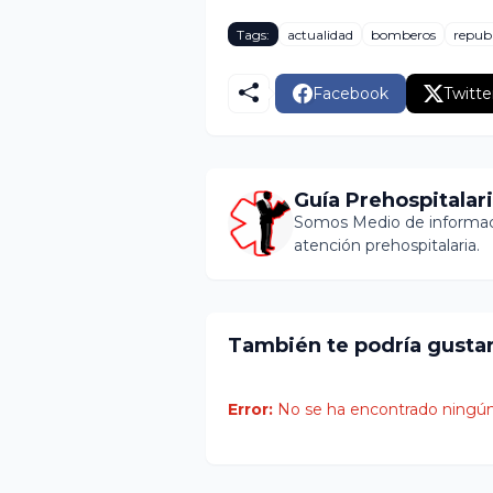
Tags:
actualidad
bomberos
repub
Facebook
Twitte
Guía Prehospitalar
Somos Medio de informaci
atención prehospitalaria.
También te podría gusta
Error:
No se ha encontrado ningún