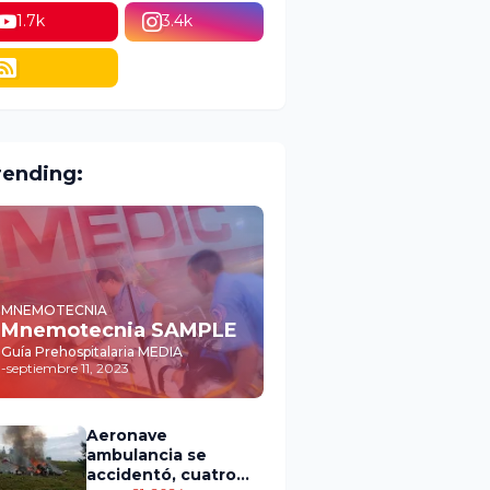
1.7k
3.4k
rending:
MNEMOTECNIA
Mnemotecnia SAMPLE
Guía Prehospitalaria MEDIA
-
septiembre 11, 2023
Aeronave
ambulancia se
accidentó, cuatro