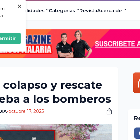
×
com
ad
Especialidades
Categorías
Revista
Acerca de
 a
ermitir
 colapso y rescate
eba a los bomberos
DIA
-
octubre 17, 2025
R