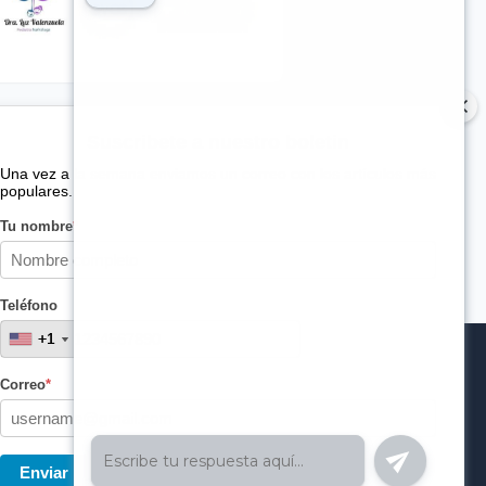
Suscribete a nuestro boletin
Una vez a la semana enviamos un correo con los artículos más
populares.
Tu nombre
*
Teléfono
+1
+1
Correo
*
Enviar