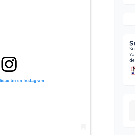
S
Su
Yo
de
licación en Instagram