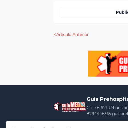
Publi
Artículo Anterior
Guía Prehospit
Calle 6 #21 Urbaniza
8294446365 guiapre