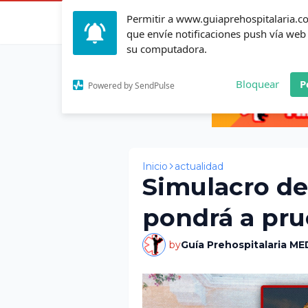
Permitir a www.guiaprehospitalaria.
Inicio
Actualid
que envíe notificaciones push vía web
su computadora.
Bloquear
P
Powered by SendPulse
Inicio
actualidad
Simulacro de
pondrá a pru
by
Guía Prehospitalaria ME