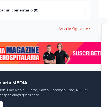
car un comentario (0)
Artículo Siguiente
alaria MEDIA
ción Juan Pablo Duarte, Santo Domingo Este, RD. Tel.-
hospitalaria@gmail.com