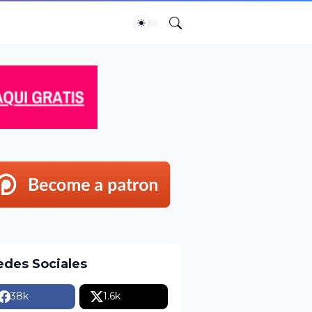
edes Sociales
38k
1.6k