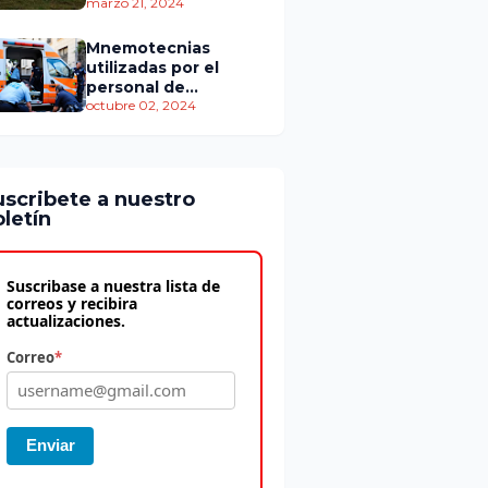
personas murieron
marzo 21, 2024
Mnemotecnias
utilizadas por el
personal de
atención
octubre 02, 2024
prehospitalaria
uscribete a nuestro
letín
Suscribase a nuestra lista de
correos y recibira
actualizaciones.
Correo
*
Enviar