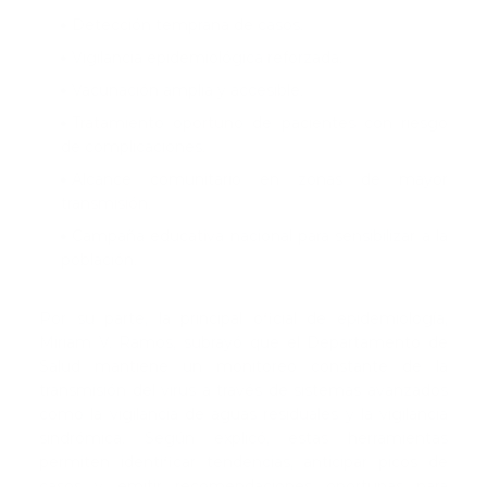
Detección temprana de casos.
Vigilancia epidemiológica reforzada.
Vacunación amplia y accesible.
Tratamiento oportuno de pacientes con riesgo
de complicaciones.
Alcance comunitario en zonas de mayor
transmisión.
Campaña educativa nacional para sensibilizar a la
población.
Por su parte, la principal oficial de epidemiología,
Miriam V. Ramos, subrayó que el Departamento de
Salud mantiene un monitoreo constante de la
transmisión del virus a través de sistemas avanzados
como la vigilancia de aguas residuales y la vigilancia
sindrómica. Según explicó, estas herramientas
permiten identificar tendencias, anticipar picos de
casos y emitir recomendaciones oportunas para