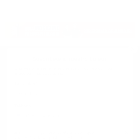
Suscribete a nuestro boletin
Una vez a la semana enviamos un correo con los
artículos más populares.
Calle 6 #21 Urbanización Juan Pablo Duarte, Santo
Domingo Este, RD. Tel.- 8294446365
Tu nombre
*
guiaprehospitalaria@gmail.com
Teléfono
+1
+1
Inicio
Nosotros
ANUNCIATE CON NOSOTROS
Correo
*
×
Permitir a www.guiaprehospitalaria.com que
Terminos y Condiciones
envíe notificaciones push vía web a su