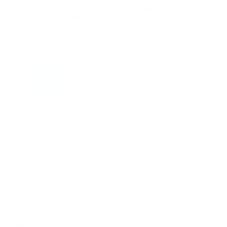
Suscribase a nuestra lista de correos y recibira
actualizaciones.
Correo
*
Enviar
Entregado por SendPulse
INTERNACIONAL
Error:
No se ha encontrado ningún resultado