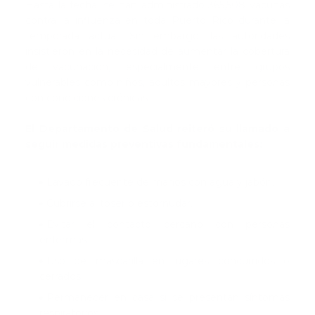
Hasta la fecha, se han administrado 365,508 vacunas
contra la influenza en toda Puerto Rico durante la
temporada actual. Sin embargo, las autoridades
insistieron en la necesidad de aumentar la cobertura
de vacunación, especialmente entre grupos
vulnerables como niños, adultos mayores y personas
con condiciones crónicas.
El Departamento de Salud reiteró su llamado a
seguir medidas preventivas fundamentales:
Lavado frecuente de manos con agua y jabón.
Cubrirse al toser o estornudar.
Evitar el contacto cercano con personas
enfermas.
Uso de mascarilla en lugares concurridos o
cerrados.
Permanecer en casa si se presentan síntomas
respiratorios.