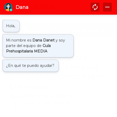
Inicio
epidemia
Puerto Rico declara
epidemia de influenza
tras seis semanas sobre
el umbral
epidemiológico
by
Guía Prehospitalaria MEDIA
-
enero 28, 2026