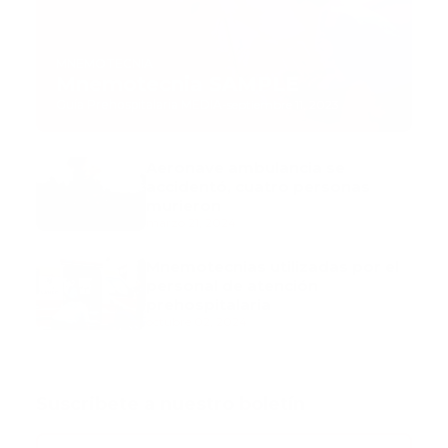
MNEMOTECNIA
Mnemotecnia SAMPLE
Guía Prehospitalaria MEDIA
-
septiembre 11, 2023
Aeronave ambulancia se
accidentó, cuatro personas
murieron
marzo 21, 2024
Mnemotecnias utilizadas por el
personal de atención
prehospitalaria
octubre 02, 2024
Suscribete a nuestro boletín