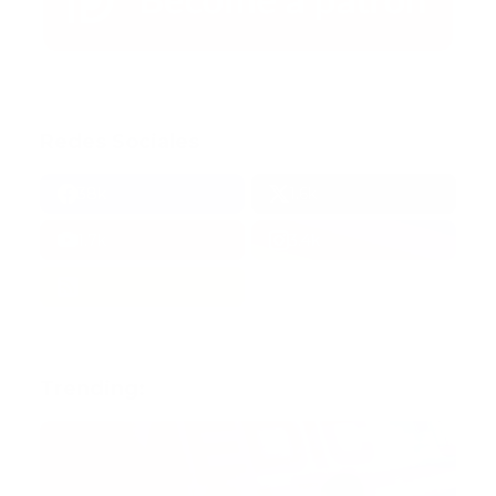
Redes Sociales
38k
1.6k
1.7k
3.4k
Trending: