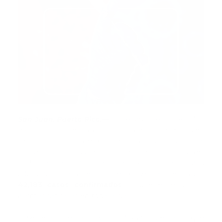
San Juan, Puerto Rico.—
El Departamento de Salud
de Puerto Rico decretó este martes una epidemia de
influenza, tras registrar durante seis semanas
consecutivas cifras de contagios por encima del
umbral epidemiológico establecido para la temporada
2025-2026. Hasta el momento se han reportado
42,183 casos confirmados
, lo que encendió las
alarmas sanitarias en toda la isla.
El secretario de Salud, Víctor M. Ramos, enfatizó que