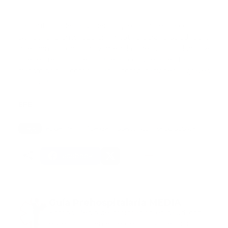
Las autoridades advirtieron que la influenza continúa
siendo una amenaza significativa para la salud, pero
que con vacunación y medidas de autocuidado se
puede reducir de manera considerable tanto la
transmisión como las complicaciones graves
asociadas.
EFE
Tags:
epidemia
influenza
puerto rico
salud publica
Facebook
Guía Prehospitalaria MEDIA
Somos Medio de información en salud, con
especialidad en emergencias y atención