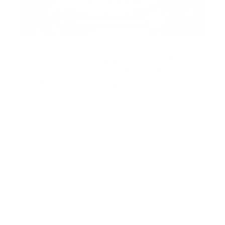
Recomendado
Guía Prehospitalaria en YouTube,
el canal que todo personal de la
salud debería seguir
Guía Prehospitalaria MEDIA
-
enero 27, 2026
Aumento sostenido de casos y muertes
asociadas
De acuerdo con los datos del Sistema de Vigilancia
Epidemiológica, el incremento de casos ha sido
particularmente significativo este año. Al cierre de la
semana epidemiológica número 2 —correspondiente
al 11 al 17 de enero de 2026— se habían notificado
42,183 casos de influenza, de los cuales 46.4 %
ocurrieron entre población pediátrica.