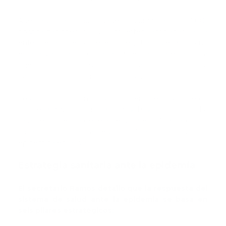
Además, las autoridades confirmaron 3,001
hospitalizaciones y 128 muertes asociadas a la
enfermedad. De los decesos registrados, el 96.1 % no
estaba vacunado contra la influenza, una estadística
que las autoridades sanitarias destacaron como crítica
para reforzar la importancia de la vacunación.
Los municipios con mayor número de casos fueron
Ponce (8,392), Caguas (8,179) y Bayamón (7,111). La
tasa de incidencia general se sitúa en 1,309 casos por
cada 100,000 habitantes, consolidando la condición
epidémica en la isla.
Estrategia sanitaria ante la epidemia
El secretario Ramos detalló que la respuesta del
sistema de salud ante la epidemia se basa en
seis pilares estratégicos: