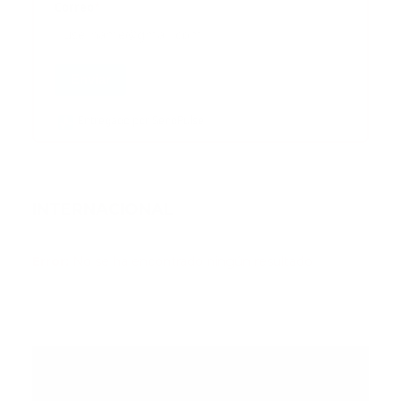
Correo
*
Enviar
Entregado por SendPulse
INTERNACIONAL
Error:
No se ha encontrado ningún resultado