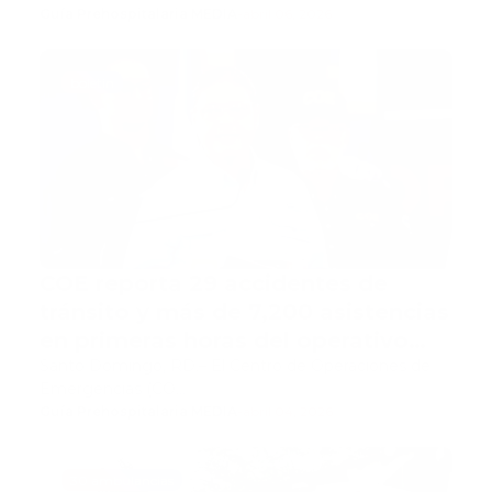
Guía Prehospitalaria MEDIA
-
abril 06, 2026
boletin
COE reporta 29 accidentes de
tránsito y más de 7,200 asistencias
en primeras horas del operativo
Semana Santa 2026
Santo Domingo, RD.– El Centro de Operaciones de
Emergencias (CO…
Guía Prehospitalaria MEDIA
-
abril 04, 2026
30 ambulancias