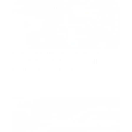
Video I Paramédico muere en
accidente mientras se dirigía a
atender una emergencia
Puerto Rico.- Un paramédico perdió la vida en un
trágico accide…
Guía Prehospitalaria MEDIA
-
abril 10, 2026
agresion paramedico