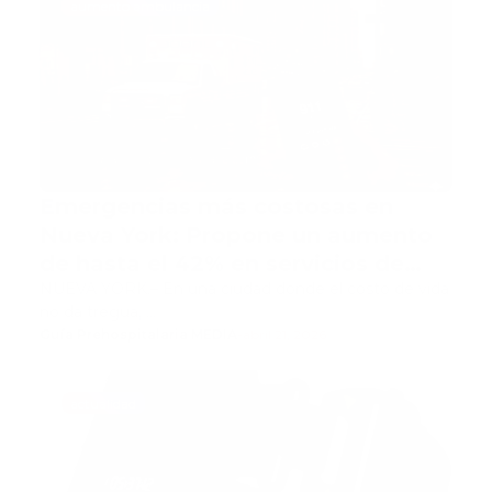
aumento ambulancia
Emergencias más costosas en
Nueva York: Propone un aumento
de hasta el 42% en servicios de
ambulancia
NUEVA YORK.– En una ciudad donde el costo de vida
no da tregua, …
Guía Prehospitalaria MEDIA
-
abril 21, 2026
actualidad