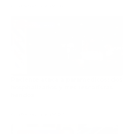
que ha ca…
Guía Prehospitalaria MEDIA
-
abril 14, 2026
ataque paramedico
Paciente ataca a paramédicos: dos
hospitalizados y tres rescatistas
heridos
New York.- Un violento incidente ocurrido durante
una respuesta…
Guía Prehospitalaria MEDIA
-
abril 13, 2026
accidente paramedico