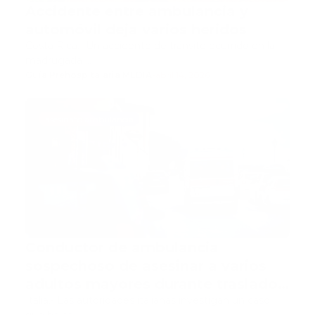
Accidente entre ambulancia y
automóvil deja varios heridos
Costa Rica.- Un accidente de tránsito ocurrido en la
madrugada …
Guía Prehospitalaria MEDIA
-
abril 14, 2026
asesinato ambulancia
Conductor de ambulancia
sospechoso de asesinar a varios
adultos mayores durante traslados
médicos
Italia.- Las autoridades italianas investigan un caso