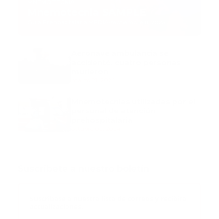
MNEMOTECNIA
Mnemotecnia SAMPLE
Guía Prehospitalaria MEDIA
-
septiembre 11, 2023
Aeronave ambulancia se
accidentó, cuatro personas
murieron
marzo 21, 2024
Mnemotecnias utilizadas por el
personal de atención
prehospitalaria
octubre 02, 2024
Suscribete a nuestro boletín
Suscribase a nuestra lista de correos y recibira
actualizaciones.