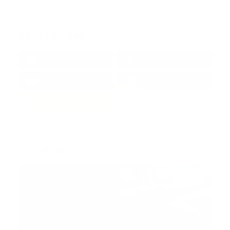
Redes Sociales
38k
1.6k
1.7k
3.4k
Trending: