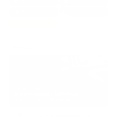
38k
1.6k
1.7k
3.4k
Trending:
MNEMOTECNIA
Mnemotecnia SAMPLE
Guía Prehospitalaria MEDIA
-
septiembre 11, 2023
Aeronave ambulancia se