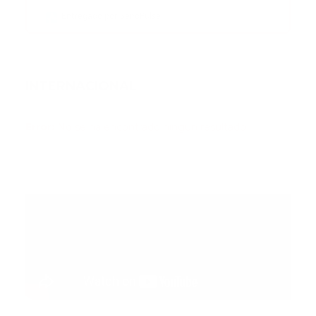
Entregado por SendPulse
INTERNACIONAL
Error:
No se ha encontrado ningún resultado