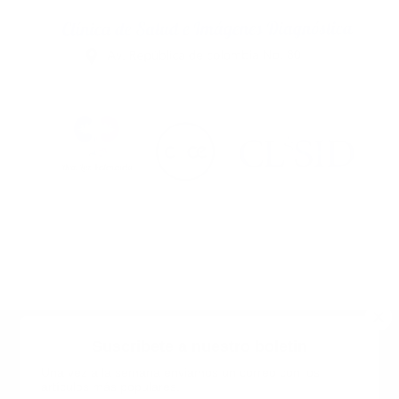
Suscribete a nuestro boletin
Una vez a la semana enviamos un correo con los
artículos más populares.
Calle 6 #21 Urbanización Juan Pablo Duarte, Santo