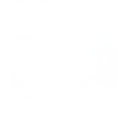
HAN DISMINUIDO 35%
Nuevo Diario REPÚBLICA DOMINICANA.- Durante el
asueto de esta S…
Guía Prehospitalaria MEDIA
-
abril 21, 2019
bomberos
BOMBEROS COMBATEN UN
INCENDIO EN LA RESERVA
ECOLÓGICA
SAN PEDRO DE MACORIS.- Una incendio, cuyo
origen se desconoce, …
Guía Prehospitalaria MEDIA
-
abril 21, 2019