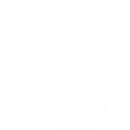
FUMADORES DE CANNABIS
NECESITAN DOS VECES MÁS
SEDANTES QUE EL RESTO DE
PACIENTES
El País Una investigación estadounidense afirma que
los consumid…
Guía Prehospitalaria MEDIA
-
abril 18, 2019
corazon 3d