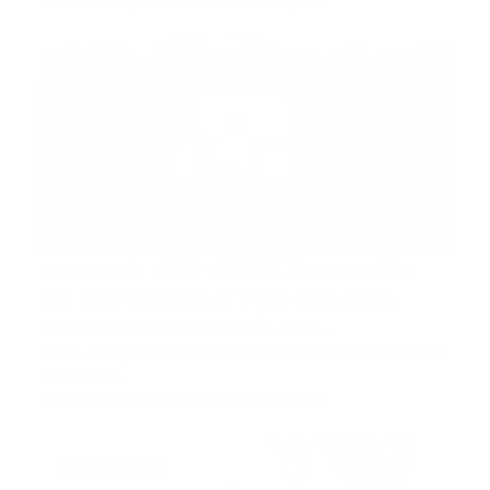
Guía Prehospitalaria MEDIA
-
abril 26, 2019
conred
INSARAG CERTIFICA A CONRED
EN GUATEMALA Y SE COLOCA
COMO PRIMER PAÍS EN
LATINOAMERICA
EFE La Organización de las Naciones Unidas certificó
a la Coordi…
Guía Prehospitalaria MEDIA
-
abril 26, 2019
internacional