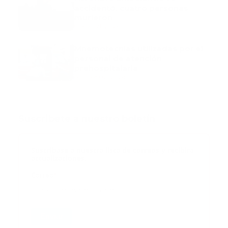
accidentó, cuatro personas
murieron
marzo 21, 2024
Mnemotecnias utilizadas por el
personal de atención
prehospitalaria
octubre 02, 2024
Suscribete a nuestro boletín
Suscribase a nuestra lista de correos y recibira
actualizaciones.
Correo
*
Enviar