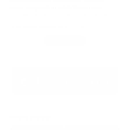
holandés usó su propio semen
para engendrar 49 hijos en su
clínica
A la izquierda, Joey Hoofdman, presunto hijo de Jan
Karbaat. A l…
Guía Prehospitalaria MEDIA
-
abril 13, 2019
Carga Más
Redes Sociales