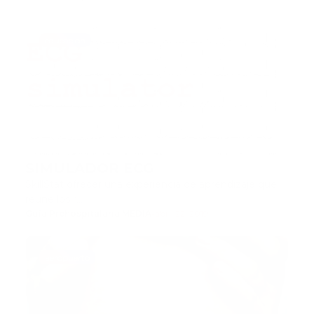
educacion
SIMULADOR ECG
SkillStat ofrecer una experiencia de aprendizaje que
reúne los r…
Guía Prehospitalaria MEDIA
-
abril 22, 2019
aeropuerto