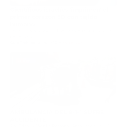
Científicos israelíes 'imprimen' el
primer corazón 3D con tejido
humano
Investigadores israelíes han logrado imprimir en 3D
un corazón “…
Guía Prehospitalaria MEDIA
-
abril 16, 2019
accidente
AMBULANCIA DEL 9-1-1 SUFRE
ACCIDENTE
Por Edgar Núñez La Romana.- Ambulancia del 911