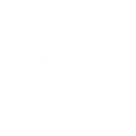
Suscribete
Suscribete a nuestra comunidad en Youtube y
participa en nuestros debates..
@guiaprehospitalaria