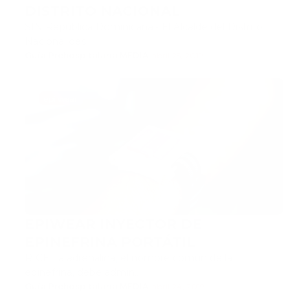
DISTRITO NACIONAL
SIN República Dominicana.- El Alcalde del Distrito
Nacional des…
Guía Prehospitalaria MEDIA
-
abril 25, 2019
epi wear
EPIWEAR INYECTOR DE
EPINEFRINA PORTÁTIL
RICE La adrenalina, el nombre común de la
epinefrina, debe admin…
Guía Prehospitalaria MEDIA
-
abril 24, 2019