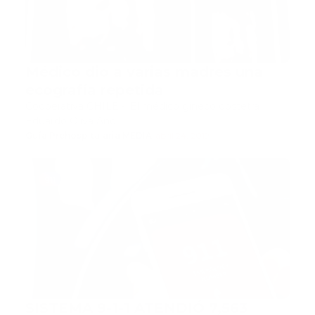
Médico dio a varias madres una
ecografía repetida
Cooperativa CHILE.- El médico gineco obstetra
Eduardo Oliva And…
Guía Prehospitalaria MEDIA
-
abril 24, 2019
911
SISTEMA 9-1-1 ATENDIÓ 7,563