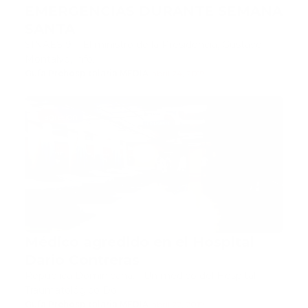
EMERGENCIAS DURANTE SEMANA
SANTA
SINAES 911 El ministro de la Presidencia, Gustavo
Montalvo, info…
Guía Prehospitalaria MEDIA
-
abril 24, 2019
agresion
Médico agredido en el Hospital
Dario Contreras
República Dominicana.- Un médico del Hospital
Traumatológico Do…
Guía Prehospitalaria MEDIA
-
abril 22, 2019