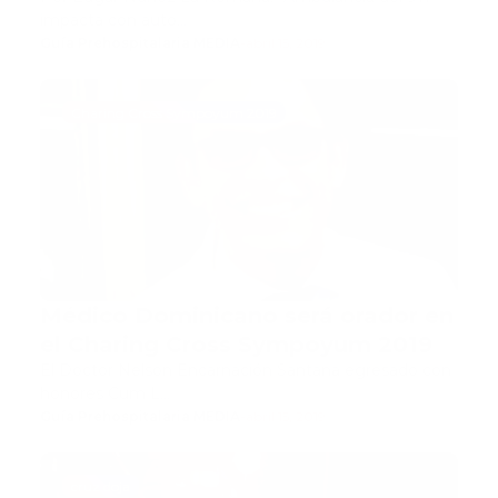
impacta con auto…
Guía Prehospitalaria MEDIA
-
abril 15, 2019
Charing Cross Sympoyum 2019
Médico Dominicano será orador en
el Charing Cross Sympoyum 2019
El Doctor Nelson Encarnación Santana egresado con
honores Cum L…
Guía Prehospitalaria MEDIA
-
abril 15, 2019
cruz doja