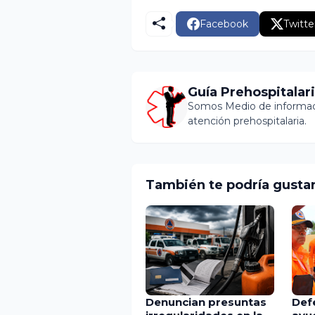
Facebook
Twitte
Guía Prehospitalar
Somos Medio de informaci
atención prehospitalaria.
También te podría gusta
Denuncian presuntas
Def