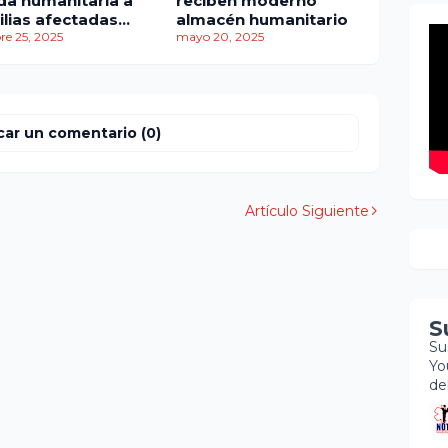
da humanitaria a
reciben moderno
mi
ilias afectadas
almacén humanitario
re
 el huracán
re 25, 2025
mayo 20, 2025
co
bú
so
car un comentario (0)
Artículo Siguiente
S
Su
Yo
de