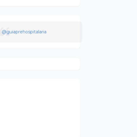
@guiaprehospitalaria