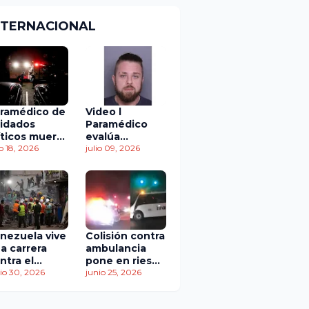
NTERNACIONAL
ramédico de
Video l
idados
Paramédico
íticos muere
evalúa
 accidente
io 18, 2026
acuerdo de
julio 09, 2026
 tránsito
culpabilidad en
escandaloso
caso de
contaminación
con fluidos
corporales
nezuela vive
Colisión contra
a carrera
ambulancia
ntra el
pone en riesgo
empo: más
io 30, 2026
traslado de
junio 25, 2026
 1,450
paciente
ertos
pediátrica