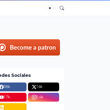
edes Sociales
38k
1.6k
1.7k
3.4k