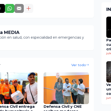
r
I
ia MEDIA
ón en salud, con especialidad en emergencias y
Pa
cu
cr
en
jul
de
r
Ver todo
Ve
un
co
ti
jun
de
ensa Civil entrega
Defensa Civil y CNE
mu