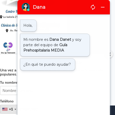
Suscribete a nuestro boletin
Una vez a la semana enviamos un correo con los artículos más
populares.
Tu nombre
*
Teléfono
+1
+1