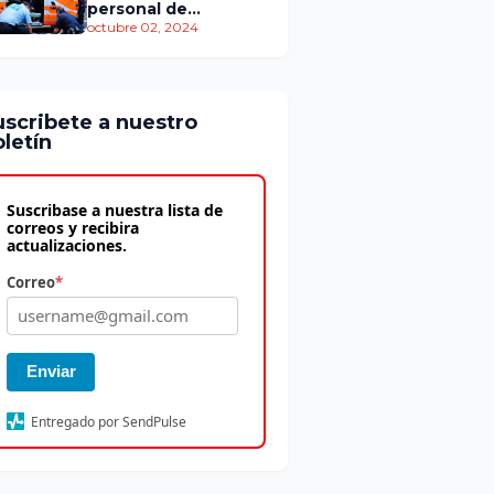
personal de
atención
octubre 02, 2024
prehospitalaria
uscribete a nuestro
letín
Suscribase a nuestra lista de
correos y recibira
actualizaciones.
Correo
*
Enviar
Entregado por SendPulse