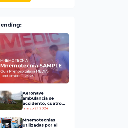
rending:
MNEMOTECNIA
Mnemotecnia SAMPLE
Guía Prehospitalaria MEDIA
-
septiembre 11, 2023
Aeronave
ambulancia se
accidentó, cuatro
personas murieron
marzo 21, 2024
Mnemotecnias
utilizadas por el