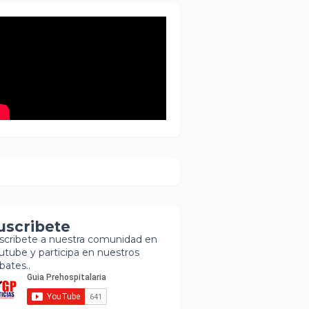
entras
scatistas
ntinúan la
squeda de
brevivientes
uscribete
scribete a nuestra comunidad en
utube y participa en nuestros
bates..