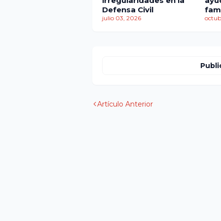
irregularidades en la
ayu
Defensa Civil
fam
julio 03, 2026
por
octub
Publi
Artículo Anterior