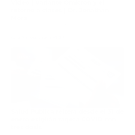
Video | Variante Omicron y el
retorno a clases | Dr. Jonathan
Mora
Recuerda visitarnos en www.guiaprehospitalaria.com
SÍGUENOS EN …
Guía Prehospitalaria MEDIA
-
enero 20, 2022
covid19
Salud Pública reitera desde el 31 de
enero exigirán tarjeta COVID con
tres dosis
Santo Domingo, RD.- El Ministerio de Salud Pública