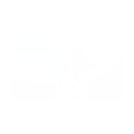
Pública prórroga para exigencia de
tarjeta con tres dosis
Santo Domingo, RD.- A solo dos días para la exigencia
de la tar…
Guía Prehospitalaria MEDIA
-
enero 28, 2022
covid test rápido
Cómo usar pruebas rápidas Covid-
19 en casa
SANTO DOMINGO., RD.- Luego de que las farmacias
recibieron luz …
Guía Prehospitalaria MEDIA
-
enero 28, 2022