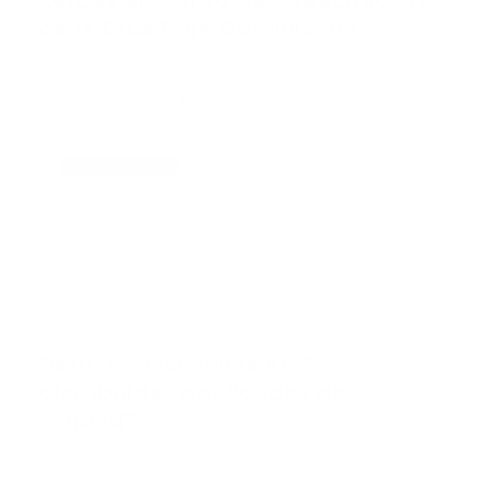
Leroux el Centro de Capacitación
de la Cruz Roja Dominicana
SANTO DOMINGO, RD.- Con motivo de cumplirse
este viernes el pri…
Guía Prehospitalaria MEDIA
-
enero 16, 2022
dudas de calidad
Retiran mascarillas KN95
distribuidas por “dudas de
calidad”
New York.- Desde el repunte de casos de covid-19,
impulsados po…