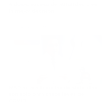
4 dosis, exceso de autoridad o es
la mejor decisión
A propósito del mandato del gobierno sobre la
vacunación con h…
Guía Prehospitalaria MEDIA
-
enero 11, 2022
covid19 licencias
MSP aclara licencias de siete días
son solo para casos leves de
COVID
Santo Domingo, RD.- El ministro de Salud Pública,