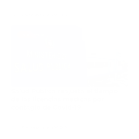
El Dr. Jonathan Mora y Cristopher Drakemberg
debaten sobre el …
Guía Prehospitalaria MEDIA
-
enero 09, 2022
covid licencias
Salud Pública reajusta el tiempo
de las licencias médicas por
contagio de Covid-19
Santo Domingo, RD.- El ministro de Salud Pública,
Daniel Rivera,…
Guía Prehospitalaria MEDIA
-
enero 08, 2022