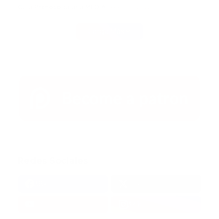
Guía Prehospitalaria MEDIA
-
enero 06, 2022
Carga Más
Redes Sociales
38k
1.6k
1.7k
3.4k