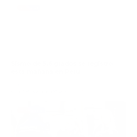
actualidad
Sismo de 5.6 grados se registró
esta mañana en Peru
Un fuerte sismo de 5.6 grados y su epicentro se ubicó
a 19 kilóm…
Guía Prehospitalaria MEDIA
-
enero 07, 2022
internacional