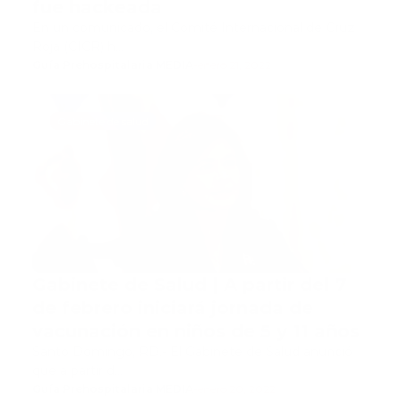
fue hackeada
En un comunicado, el Comité Internacional de Cruz
Roja (CICR) h…
Guía Prehospitalaria MEDIA
-
enero 21, 2022
Gabinete de salud
Gabinete de Salud | A partir del 7
de febrero iniciará jornada de
vacunación en niños de 5 y 11 años
Santo Domingo, RD.- El Gabinete de Salud anunció
que a partir d…
Guía Prehospitalaria MEDIA
-
enero 20, 2022