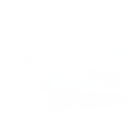
OMS | Casos están saturando
sistemas de salud en todo el
mundo
SUIZA.- La actual ola de contagios de COVID-19, con
cifras réco…
Guía Prehospitalaria MEDIA
-
enero 06, 2022
covid19
Crisis en Santiago en el personal
de salud por ómicron
SANTIAGO, RD.– La carencia de personal en centros
de salud priv…