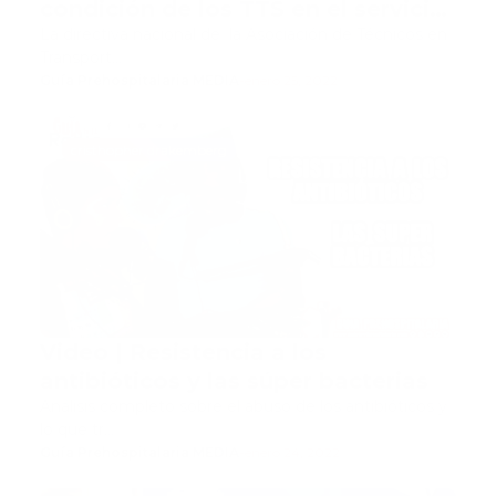
condición de los TTS en el servicio
público
La directiva nacional de la Asociación de Técnicos en
Transport…
Guía Prehospitalaria MEDIA
-
enero 25, 2022
cristhopher drakemberg
Video | Resistencia a los
antibióticos y las súper bacterias
Análisis completo sobre el abuso de los antibióticos y
lo que tr…
Guía Prehospitalaria MEDIA
-
enero 24, 2022