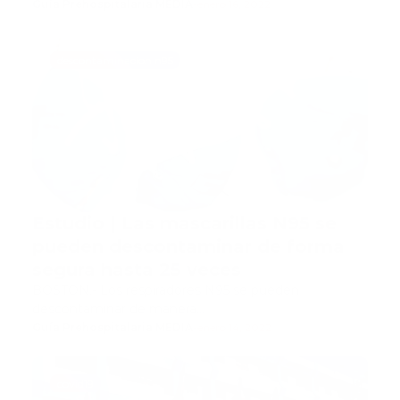
Guía Prehospitalaria MEDIA
-
enero 16, 2022
descontaminacion n95
Estudio | Las mascarillas N95 se
pueden descontaminar de forma
segura hasta 25 veces
BOSTON.- Los respiradores N95 se pueden
descontaminar de manera…
Guía Prehospitalaria MEDIA
-
enero 14, 2022
covid19