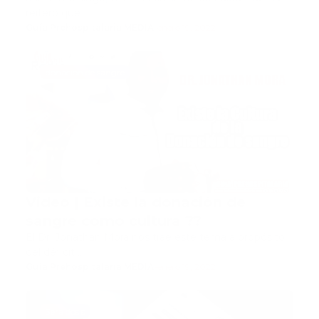
reiteró que …
Guía Prehospitalaria MEDIA
-
enero 19, 2022
donación de sangre
Video | Existe la donación de
sangre como cultura ??
El Dr. Jonathan Mora nos trae este tema a propósito
del déficit …
Guía Prehospitalaria MEDIA
-
enero 19, 2022
3era dosis