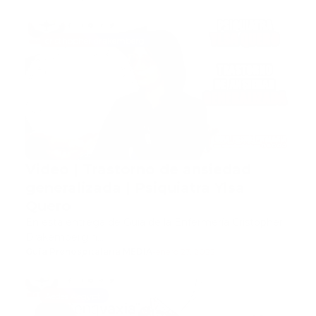
cristhopher drakemberg
Video | Trastorno de ansiedad
generalizada | Psiquiatra Ylsa
Quero
En esta entrega de Guia de la Enfermería Cristopher
Drakemberg n…
Guía Prehospitalaria MEDIA
-
enero 27, 2022
Aedes Aegypti