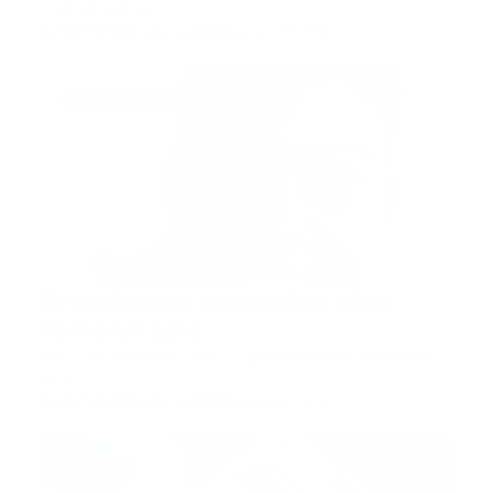
Cristopher Dra…
Guía Prehospitalaria MEDIA
-
enero 31, 2022
covid pos traumatico
El covid post traumático | Dra.
Katheryn Lina
Por: Dra. Katheryn Lina @kathkryslina Una parte
de l…
Guía Prehospitalaria MEDIA
-
enero 31, 2022
3ra dosis