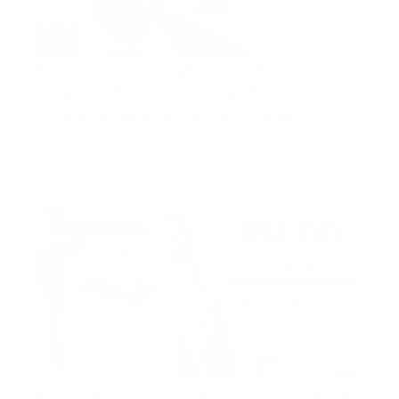
Expulsan del registro médico al
cirujano británico que 'firmó' los
hígados de sus pacientes al
operarlos
Simon Bramhall, un cirujano de la ciudad británica de
Birmingham…
Guía Prehospitalaria MEDIA
-
enero 13, 2022
4ta dosis covid19
Vacunación Obligatoria con hasta