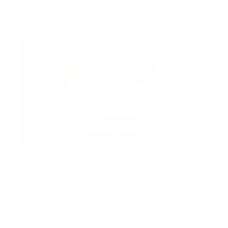
San Cristóbal, RD.- Una potente explosión sacudió el
corazón de …
Guía Prehospitalaria MEDIA
-
agosto 14, 2023
AMR multada
Multarán compañía de
ambulancias por los tiempos de
respuesta
CONDADO DE MULTNOMAH, Oregon.- El condado
de Multnomah comenzar…
Guía Prehospitalaria MEDIA
-
agosto 13, 2023