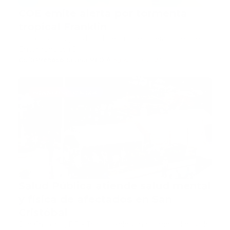
COE emite alerta por tormenta
tropical Franklin
Santo Domingo, RD.- El Centro de Operaciones de
Emergencias (C…
Guía Prehospitalaria MEDIA
-
agosto 20, 2023
explosion san cristobal
Salud Pública atiende salud mental
y física de afectados en San
Cristóbal
San Cristobal, RD.- Tras la explosión ocurrida el pasado