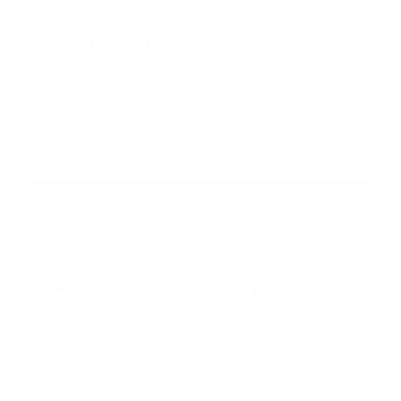
INTERNACIONAL
Error:
No se ha encontrado ningún resultado