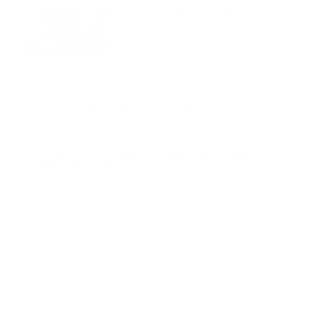
Mnemotecnias utilizadas por el
personal de atención
prehospitalaria
octubre 02, 2024
Suscribete a nuestro boletín
Suscribase a nuestra lista de correos y recibira
actualizaciones.
Correo
*
Enviar
Entregado por SendPulse