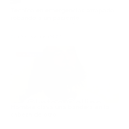
Técnico en emergencias atrapado
robando a un paciente
NUEVA YORK.- Un TEM del FDNY fue arrestado y
acusado de robar …
Guía Prehospitalaria MEDIA
-
agosto 04, 2023
internacional
Hombre clava una bandera en la
cabeza de otro
TULSA, Okla.- Un hombre de Oklahoma está acusado
de atravesar c…