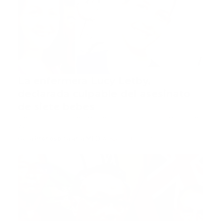
La enfermera Lucy Letby,
declarada culpable del asesinato
de siete bebés
Reino Unido.- La enfermera británica Lucy Letby , de
33 años, h…
Guía Prehospitalaria MEDIA
-
agosto 18, 2023
hawai