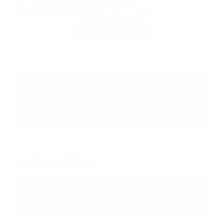
Guía Prehospitalaria MEDIA
-
agosto 04, 2023
Carga Más
Redes Sociales
38k
1.6k
1.7k
3.4k