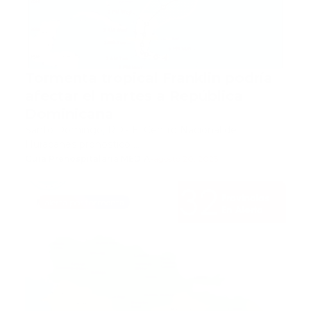
Tormenta tropical Franklin podría
afectar el martes a República
Dominicana
Santo Domingo, RD.- El Centro Nacional de
Huracanes pronosticó …
Guía Prehospitalaria MEDIA
-
agosto 20, 2023
alerta por tormenta