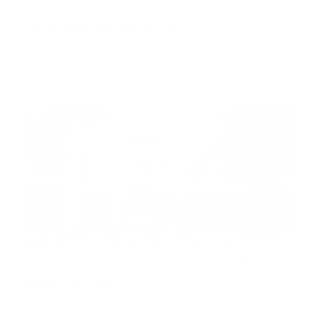
Implementan atención con
lenguaje de señas al 9-1-1
México.- El titular de la Secretaría de Seguridad
Pública del E…
Guía Prehospitalaria MEDIA
-
agosto 08, 2023
colegio medico
Médicos mantienen llamado a
huelga por 48 horas a partir de
este jueves
Santo Domingo, RD.- El Colegio Médico Dominicano
(CMD) y las S…