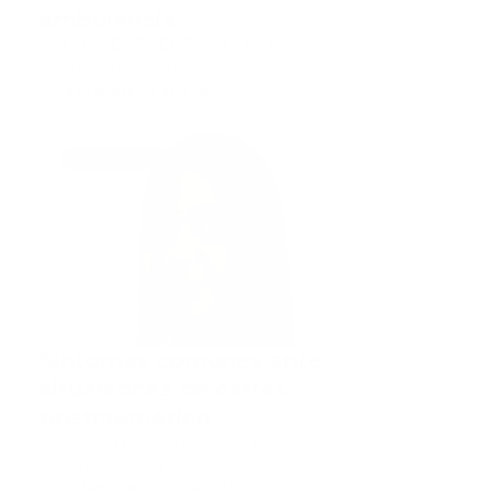
ambulancia
CALLE DEL PUERTO. LUCIE, Fla.- Un hombre de
Florida murió y un …
Guía Prehospitalaria MEDIA
-
agosto 17, 2023
Crismel Pujols
Síntomas comunes ante
situaciones de estrés
postraumático
Licda. Crismel Morel Pujols Psicología Clínica
Diplomado Interv…
Guía Prehospitalaria MEDIA
-
agosto 16, 2023