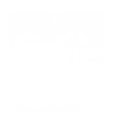
Guía Prehospitalaria MEDIA
-
agosto 08, 2023
alerta COE
COE amplía y mantiene alerta
verde y amarilla en 12 provincias
del país
Santo Domingo, RD.- El Centro de Operaciones de
Emergencias (CO…
Guía Prehospitalaria MEDIA
-
agosto 08, 2023
gp magazine