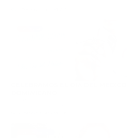
lunes …
Guía Prehospitalaria MEDIA
-
agosto 19, 2023
comunidad
CELEBRAMOS EL DÍA DEL MÉDICO
DOMINICANO
Hoy 18 de agosto se celebra en República
Dominicana el Día del M…
Guía Prehospitalaria MEDIA
-
agosto 18, 2023
culpable asesinato