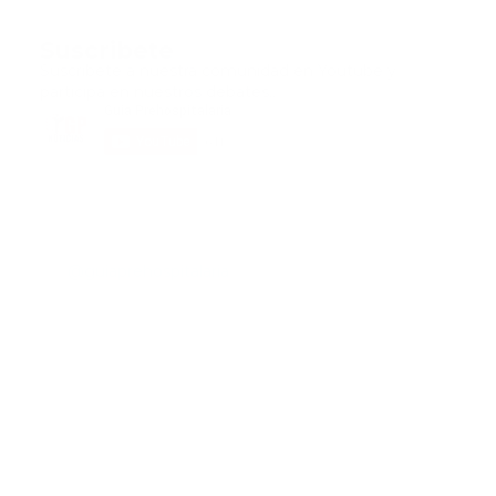
Suscribete
Suscribete a nuestra comunidad en Youtube y
participa en nuestros debates..
@guiaprehospitalaria