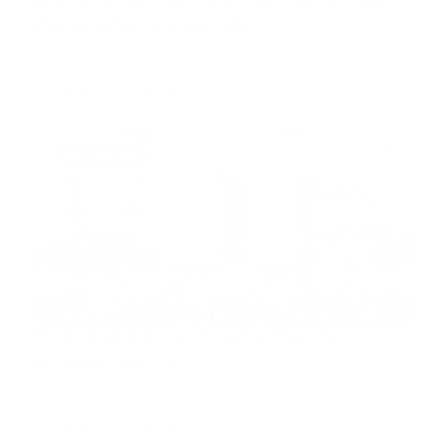
Anuncia incorporación del sistema
Alerta Amber en RD
Santo Domingo, RD.- El presidente Luis Abinader
anunció este …
Guía Prehospitalaria MEDIA
-
agosto 21, 2023
contingencia
Salud Pública activa plan de
contingencia
Santo Domingo, RD.- El Ministerio de Salud Pública
(MSP), activ…
Guía Prehospitalaria MEDIA
-
agosto 21, 2023