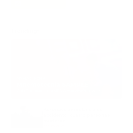
Trending:
MNEMOTECNIA
Mnemotecnia SAMPLE
Guía Prehospitalaria MEDIA
-
septiembre 11, 2023
Aeronave ambulancia se
accidentó, cuatro personas
murieron
marzo 21, 2024