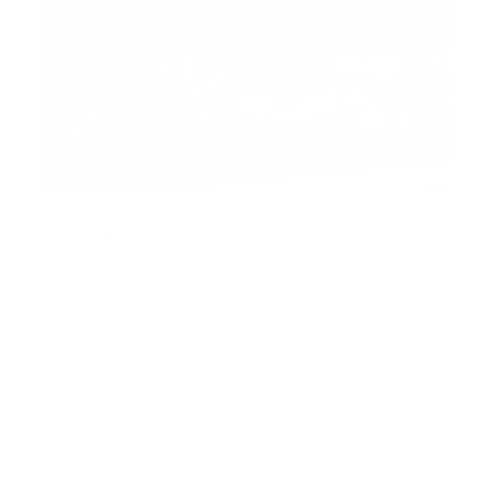
Sacramento, California.-
Un helicóptero médico se
estrelló la noche del lunes en plena autopista de
Sacramento, dejando a tres miembros de la
tripulación gravemente heridos y provocando
escenas de angustia y heroísmo entre automovilistas
y rescatistas que acudieron de inmediato a prestar
ayuda.
El accidente ocurrió poco después de las 7:00 de la
noche, cuando la aeronave —que había finalizado el
traslado de un paciente a un hospital local— sufrió lo