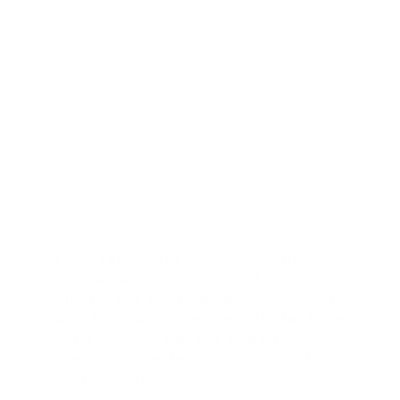
con la Patrulla de Carreteras de California (CHP), se
encuentra investigando las causas del accidente.
Hasta el momento no se han ofrecido detalles sobre
posibles fallos mecánicos o condiciones
meteorológicas adversas.
La concejal Lisa Kaplan confirmó que se encontraba
realizando un recorrido junto a las fuerzas del orden
en el momento del siniestro y relató que desde la
distancia podían observarse columnas de humo
blanco saliendo del helicóptero caído.
Es realmente conmovedor y
aleccionador. Estoy volando con
pilotos del alguacil que hacen esto
día tras día. Y realmente te hace
estar agradecido por cada día y por
nuestros agentes y pilotos médicos,
expresó Kaplan