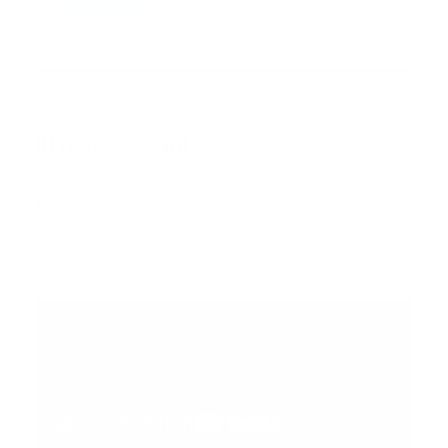
Enviar
Entregado por SendPulse
INTERNACIONAL
Error:
No se ha encontrado ningún resultado