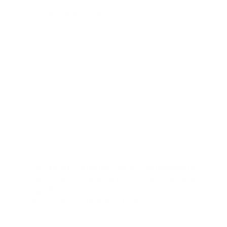
que las autoridades describieron como una
“emergencia en el aire”
mientras regresaba a su
base. Según informó el capitán Justin Sylvia, portavoz
del Departamento de Bomberos de Sacramento, el
helicóptero perdió estabilidad y terminó impactando
en el centro de la autopista, sin que se registraran
heridos entre los conductores que transitaban por la
vía.
Error:
No se ha encontrado ningún resultado
La gente informó que básicamente
vio al helicóptero descender
rápidamente. Todo el tráfico se
desaceleró de inmediato