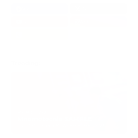
38k
1.6k
1.7k
3.4k
Trending:
MNEMOTECNIA
Mnemotecnia SAMPLE
Guía Prehospitalaria MEDIA
-
septiembre 11, 2023