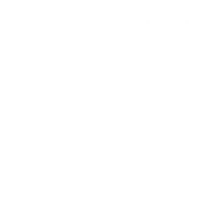
Un hecho que conmociona a la comunidad
El accidente ha generado una gran consternación
entre el personal de emergencias aéreas en
California, recordando los riesgos inherentes que
asumen a diario los equipos de vuelo médico para
salvar vidas. En redes sociales, distintos cuerpos de
bomberos y servicios de emergencias del país
expresaron solidaridad con los tripulantes heridos y
sus familias.
La identidad de los afectados no ha sido revelada, a la
espera de la notificación a sus familiares y de un parte
médico oficial.
La Administración Federal de Aviación (FAA) y la Junta
Nacional de Seguridad en el Transporte (NTSB) se
unirán en las próximas horas a la investigación para
determinar las causas exactas del siniestro y revisar