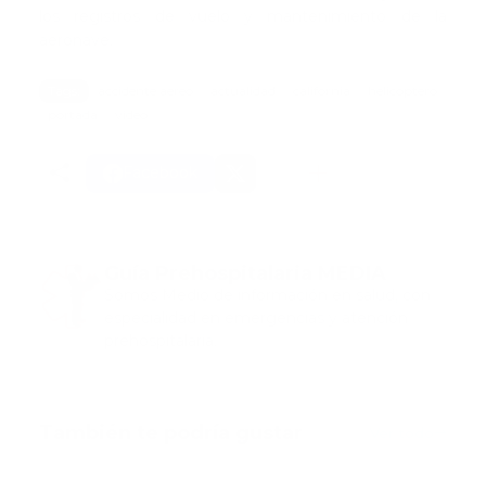
los registros de vuelo y mantenimiento de la
aeronave.
Tags:
accidente aereo
actualidad
california
helicoptero
portada
video
Facebook
Guía Prehospitalaria MEDIA
Somos Medio de información en salud, con
especialidad en emergencias y atención
prehospitalaria.
También te podría gustar
Ver todo