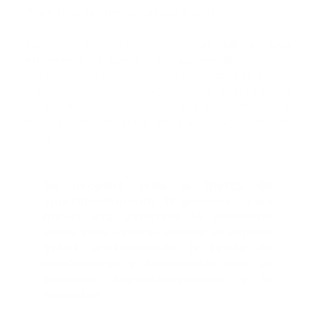
Tres tripulantes en estado crítico
Las tres personas heridas —
un piloto, una
enfermera de vuelo y un paramédico
— fueron
trasladadas a distintos hospitales de la zona en estado
crítico. Una de las víctimas, una mujer integrante del
equipo médico, quedó atrapada bajo la aeronave y
tuvo que ser rescatada en una operación de alto
riesgo.
Se necesitó toda la fuerza de
aproximadamente 15 personas para
mover esa aeronave lo suficiente
como para sacarla, detalló el capitán
Sylvia, agradeciendo la ayuda de
conductores y transeúntes que se
sumaron espontáneamente a la
maniobra