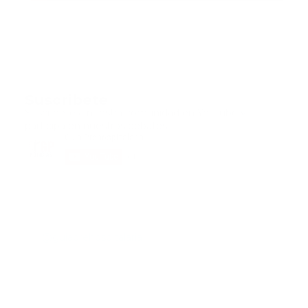
Suscribete
Suscribete a nuestra comunidad en Youtube y
participa en nuestros debates..
@guiaprehospitalaria