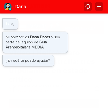
Inicio
accidente aereo
Video | Helicóptero
médico se estrella: tres
tripulantes en estado
crítico
by
Guía Prehospitalaria MEDIA
-
octubre 08, 2025