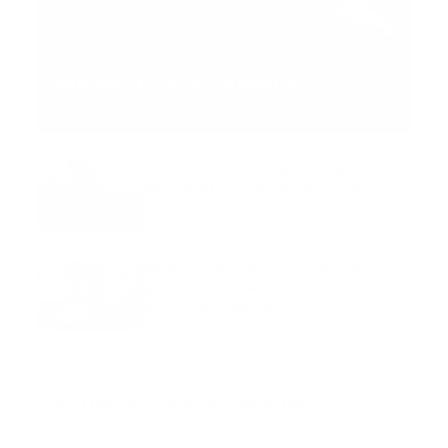
MNEMOTECNIA
Mnemotecnia SAMPLE
Guía Prehospitalaria MEDIA
-
septiembre 11, 2023
Aeronave ambulancia se
accidentó, cuatro personas
murieron
marzo 21, 2024
Mnemotecnias utilizadas por el
personal de atención
prehospitalaria
octubre 02, 2024
Suscribete a nuestro boletín