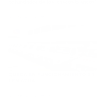
cofundador de los ‘cascos blancos’
Fuente James Le Mesurier, fundador de una
organización que entre…
Guía Prehospitalaria MEDIA
-
noviembre 16, 2019
911
QUEDA EN FUNCIONAMIENTO 9-1-
1 EN AZUA
República Dominicana.- Quedo en funcionamiento el
Sistema Nacio…
Guía Prehospitalaria MEDIA
-
noviembre 16, 2019