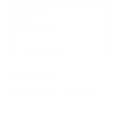
Suscribase a nuestra lista de correos y recibira
actualizaciones.
Correo
*
Enviar
Entregado por SendPulse
INTERNACIONAL
Error:
No se ha encontrado ningún resultado