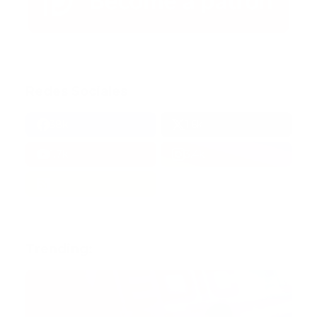
Redes Sociales
38k
1.6k
1.7k
3.4k
Trending: