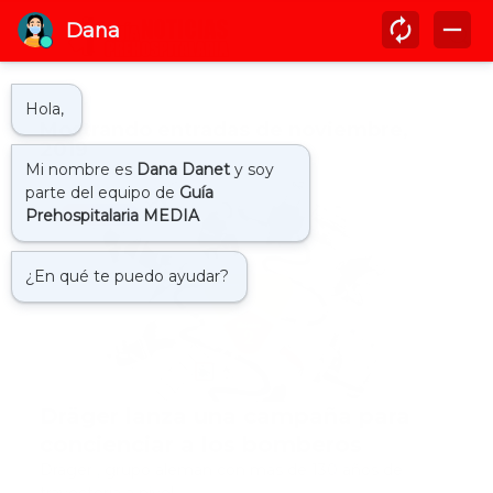
Mostrando entradas de noviembre,
2019
bombero
Dräger lanza una campaña para
concienciar a los bomberos
Dräger , grupo alemán con más de 130 años de