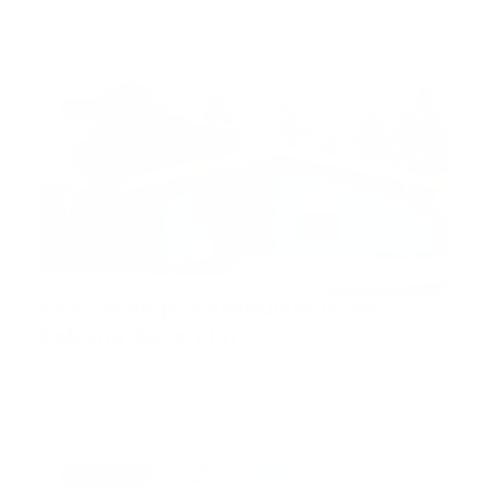
argentino fallecido el 11-S
escenario de un partic…
Guía Prehospitalaria MEDIA
-
noviembre 02, 2019
ambulancia
Reclaman por ambulancia en
Sabana de la Mar
Fuente Hato Mayor, RD.- Los residentes en el distrito
municipal…
Guía Prehospitalaria MEDIA
-
noviembre 01, 2019
defensa civil