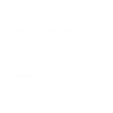
Prisión preventiva contra hombre
llevaba 400 libras marihuana en
ambulancia
Elías Piña, RD.- El Juzgado de la Instrucción de Elías
Piña dict…
Guía Prehospitalaria MEDIA
-
noviembre 06, 2019
bomberos