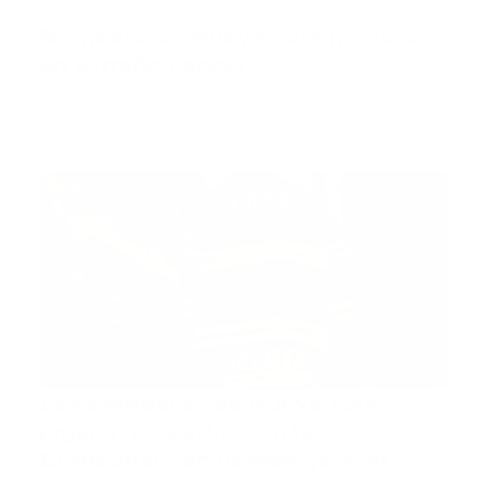
Bombero de Nueva York murió de
un extraño cáncer
Fuente Los bomberos de Nueva York (FDNY)
anunciaron la muerte de…
Guía Prehospitalaria MEDIA
-
noviembre 02, 2019
bomberos
Los bomberos de Nueva York
jugarán un partido en la
Bombonera en homenaje a un
Fuente Este domingo, la Bombonera será el