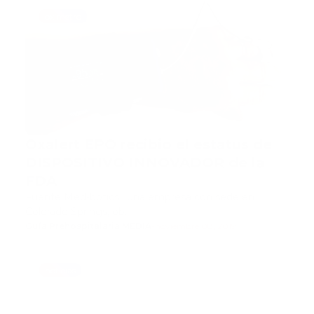
oximetro
Oxalert EPO recibio el estatus de
DISPOSITIVO INNOVADOR de la
FDA
Fuente Med-botics , una empresa con sede en
Colorado Springs, ob…
Guía Prehospitalaria MEDIA
-
noviembre 08, 2019
noticias