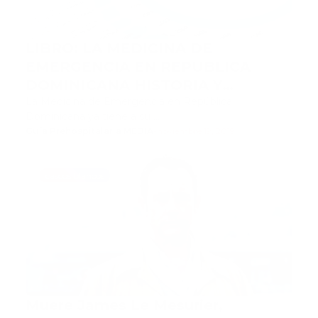
LIBRO: LA MEDICINA DE
EMERGENCIA EN REPUBLICA
DOMINICANA HISTORIA Y
DESARROLLO
La Medicina de Emergencia en República
Dominicana ya tiene a su …
Guía Prehospitalaria MEDIA
-
noviembre 19, 2019
cascos blancos
Muere James Le Mesurier,