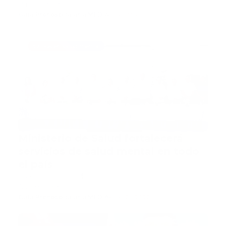
la madre de un…
Guía Prehospitalaria MEDIA
-
julio 27, 2022
fortalecen salud mental
Ministerio de Salud fortalecerá
servicios de salud mental en todo
el país
Espaillat, RD.- El Ministerio de Salud Pública y
Asistencia Soc…
Guía Prehospitalaria MEDIA
-
julio 25, 2022