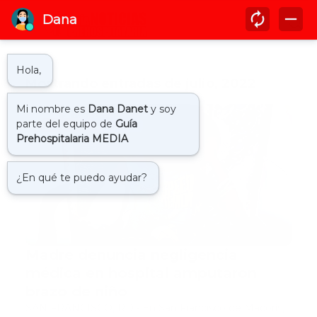
Mostrando entradas de julio, 2022
denuncian negligencia
Madre denuncia negligencia
médica en hospital amputaron
brazo de niño
SAN FRANCISCO, RD.- En San Francisco de Macorís,