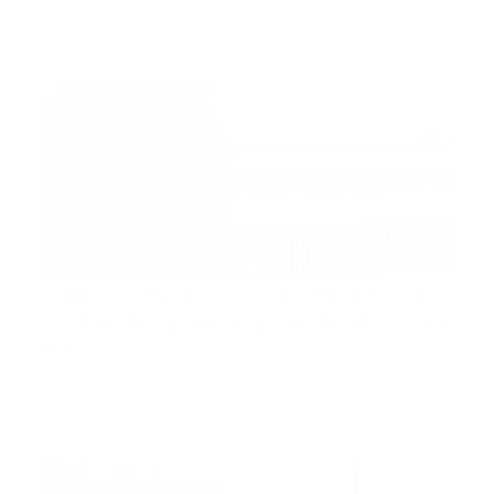
Rivera, exhortó…
Guía Prehospitalaria MEDIA
-
julio 07, 2022
1er caso viruela mono
Salud Pública notifica primer caso
sospechoso de viruela del mono en
RD
Santo Domingo, RD.- El Ministerio de Salud Pública
notifica el p…
Guía Prehospitalaria MEDIA
-
julio 06, 2022
Comité de Emergencia