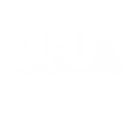
de 3.1
Salcedo, RD.- Un temblor de magnitud 4.0 se registró
este vier…
Guía Prehospitalaria MEDIA
-
julio 15, 2022
coe
COE realizará simulación de
huracán y llama a la población no
alarmarse
SANTO DOMINGO, RD.- El Centro de Operaciones de
Emergencias emi…
Guía Prehospitalaria MEDIA
-
julio 13, 2022