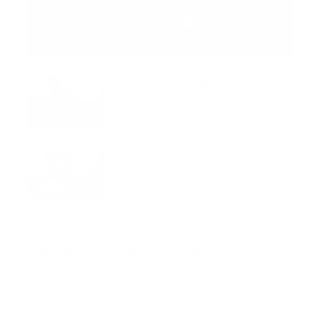
MNEMOTECNIA
Mnemotecnia SAMPLE
Guía Prehospitalaria MEDIA
-
septiembre 11, 2023
Aeronave ambulancia se
accidentó, cuatro personas
murieron
marzo 21, 2024
Mnemotecnias utilizadas por el
personal de atención
prehospitalaria
octubre 02, 2024
Suscribete a nuestro boletín
Suscribase a nuestra lista de correos y recibira
actualizaciones.