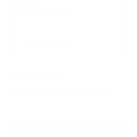
Correo
*
Enviar
Entregado por SendPulse
INTERNACIONAL
Error:
No se ha encontrado ningún resultado