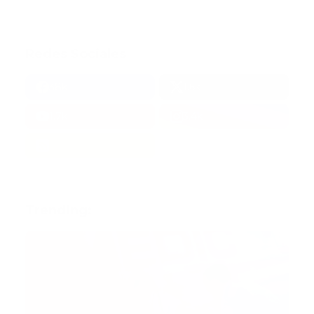
Redes Sociales
38k
1.6k
1.7k
3.4k
Trending: