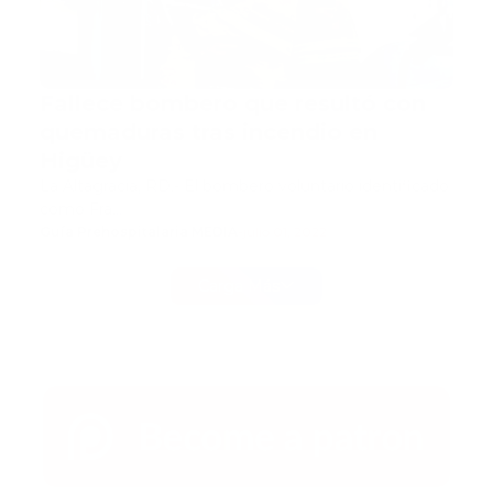
Fallece bombero que resultó con
quemaduras tras incendio en
Higüey
La Altagracia, RD.- El bombero voluntario identificado
como Fra…
Guía Prehospitalaria MEDIA
-
julio 01, 2022
Carga Más