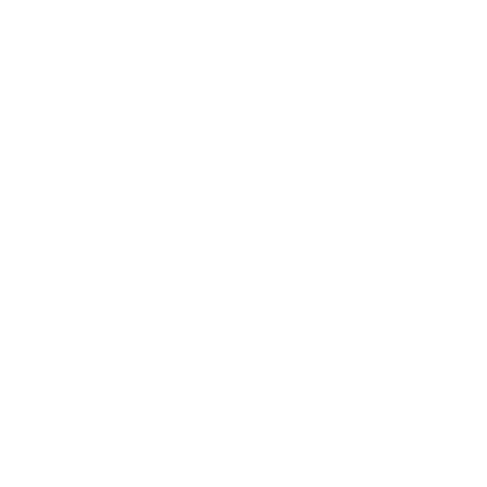
casos confirmados de la viruela
símica
Santo Domingo, RD.- El Ministerio de Salud Pública a
través del…
Guía Prehospitalaria MEDIA
-
julio 20, 2022
conferencia
Conferencia Atención
Prehospitalaria
Guia Prehospitalaria te invita a su conferencia anual
Sobre aten…
Guía Prehospitalaria MEDIA
-
julio 18, 2022