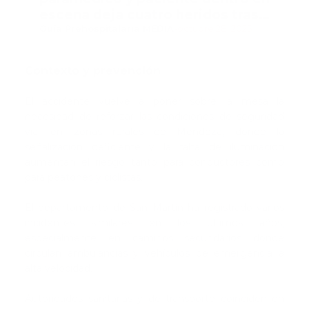
escena deja cuatro heridos tras
accidente e incendio
Guía Prehospitalaria MEDIA
-
octubre 28, 2025
Contexto y prevención
El accidente vuelve a poner sobre la mesa la
necesidad de reforzar las condiciones de seguridad
vial en zonas rurales de Mendoza, donde la
señalización deficiente y la falta de iluminación
aumentan el riesgo tanto para conductores como
para peatones y ciclistas.
El departamento de San Martín ha registrado varios
incidentes similares en los últimos años,
especialmente en caminos secundarios donde
circulan ambulancias y vehículos de emergencia a
alta velocidad.
Autoridades sanitarias y de transporte coinciden en