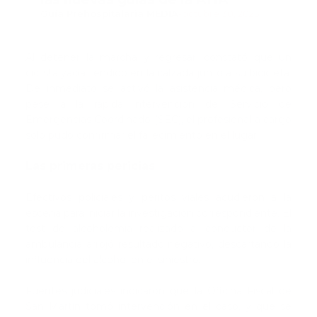
Guía Prehospitalaria MEDIA
-
octubre 30, 2025
Al detener la marcha y regresar, constató que un
ciclista yacía tendido en la calzada junto a su bicicleta.
De inmediato se activó la asistencia médica, pero
pese a la rápida intervención del Servicio de
Emergencias Coordinado (SEC), el profesional a cargo
solo pudo confirmar el fallecimiento en el lugar.
Las primeras pericias
Efectivos policiales y peritos viales acudieron a la
escena para iniciar la investigación correspondiente. El
test de alcoholemia realizado al conductor de la
ambulancia arrojó resultado negativo, descartando la
influencia del alcohol en el siniestro.
Fuentes judiciales indicaron que la Oficina Fiscal de
San Martín tomó intervención en el caso, y que se