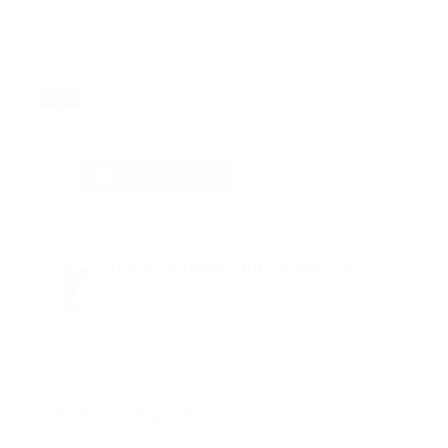
que es urgente fortalecer la educación vial y la
infraestructura lumínica en estos sectores para
prevenir tragedias como esta.
Tags:
accidente ambulancia
actualidad
argentina
internacional
Facebook
Guía Prehospitalaria MEDIA
Somos Medio de información en salud, con
especialidad en emergencias y atención
prehospitalaria.
También te podría gustar
Ver todo