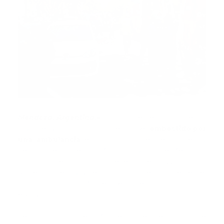
Mendoza, Argentina.–
Un hombre de 61 años perdió
la vida el sábado por la noche tras ser
embestido por
una ambulancia
en la localidad de Tres Porteñas,
departamento de San Martín, provincia de Mendoza.
El trágico hecho ocurrió alrededor de las 22:05 horas
sobre la calle Divisadero, a un kilómetro al oeste del
Carril Costacanal Montecaseros, en una zona con
escasa iluminación.
Según informó el Ministerio de Seguridad de