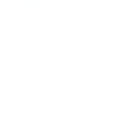
Enviar
Entregado por SendPulse
INTERNACIONAL
Error:
No se ha encontrado ningún resultado