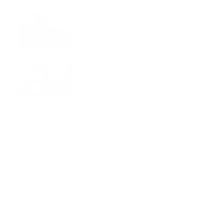
Aeronave ambulancia se
accidentó, cuatro personas
murieron
marzo 21, 2024
Mnemotecnias utilizadas por el
personal de atención
prehospitalaria
octubre 02, 2024
Suscribete a nuestro boletín
Suscribase a nuestra lista de correos y recibira
actualizaciones.
Correo
*