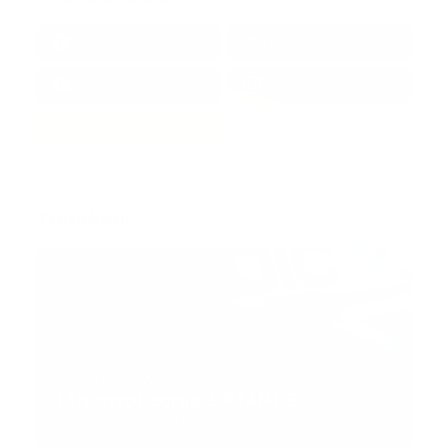
38k
1.6k
1.7k
3.4k
Trending:
MNEMOTECNIA
Mnemotecnia SAMPLE
Guía Prehospitalaria MEDIA
-
septiembre 11, 2023