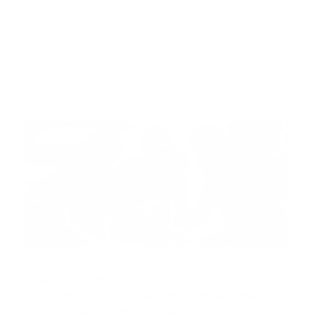
Mendoza, la ambulancia —conducida por un hombre
de 40 años identificado como E.S.— se dirigía en un
traslado de urgencia con una paciente menor de
edad que padecía una afección respiratoria,
acompañada por su madre. El conductor relató que,
mientras circulaba, escuchó un fuerte impacto en el
costado derecho del vehículo sanitario.
Recomendado
RCP y emergencias
cardiovasculares: las claves de
las nuevas guías de la AHA