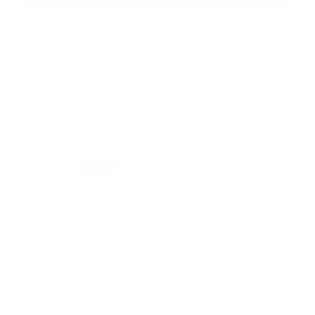
Suscribete
Suscribete a nuestra comunidad en Youtube y
participa en nuestros debates..
@guiaprehospitalaria