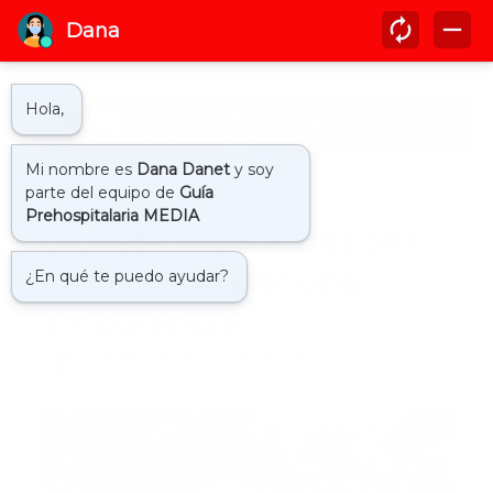
Inicio
accidente ambulancia
Ciclista muere tras ser
embestido por una
ambulancia
by
Guía Prehospitalaria MEDIA
-
noviembre 02, 2025