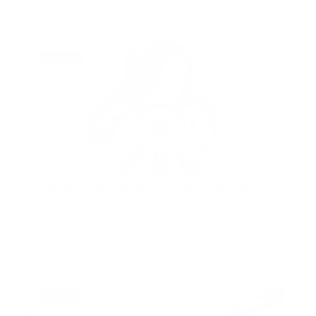
funcionamien…
Guía Prehospitalaria MEDIA
-
septiembre 28, 2019
portada
Sistema de restricción neonatal
KangooFix
Fuente El Sistema de restricción neonatal KangooFix
de FERNO fue…
Guía Prehospitalaria MEDIA
-
septiembre 27, 2019
portada