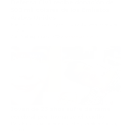
Defensa Civil recibe donación de
500 mil dólares de los Emiratos
Árabes Unidos
Fuente Santo Domingo.– En un acto desarrollado en
el Ministerio…
Guía Prehospitalaria MEDIA
-
septiembre 17, 2019
internacional
Joven de 23 años sufre derrame
cerebral por tronarse el cuello
Daily Mirror Una mujer en Londres, Nataline Kunicki,
sufrió un d…