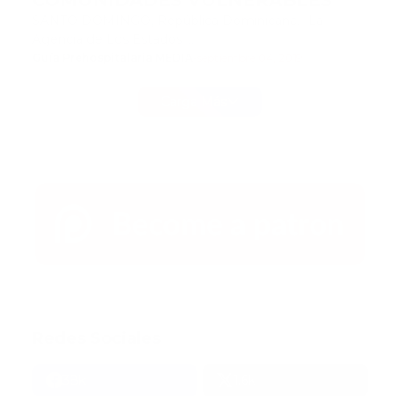
COMUNIDADES VULNERABLES
SANTO DOMINGO, República Dominicana.- La
Agencia de Los Estados …
Guía Prehospitalaria MEDIA
-
septiembre 04, 2019
Carga Más
Redes Sociales
38k
1.6k