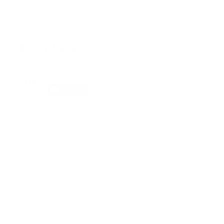
Suscribete
Suscribete a nuestra comunidad en Youtube y
participa en nuestros debates..
@guiaprehospitalaria