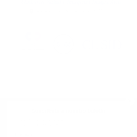
Suscribete a nuestro boletin
Una vez a la semana enviamos un correo con los
artículos más populares.
Calle 6 #21 Urbanización Juan Pablo Duarte, Santo
Domingo Este, RD. Tel.- 8294446365
Tu nombre
*