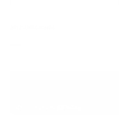
INTERNACIONAL
Error:
No se ha encontrado ningún resultado