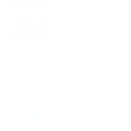
murieron
marzo 21, 2024
Mnemotecnias utilizadas por el
personal de atención
prehospitalaria
octubre 02, 2024
Suscribete a nuestro boletín
Suscribase a nuestra lista de correos y recibira
actualizaciones.
Correo
*
Enviar
Entregado por SendPulse