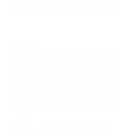
1.7k
3.4k
Trending:
MNEMOTECNIA
Mnemotecnia SAMPLE
Guía Prehospitalaria MEDIA
-
septiembre 11, 2023
Aeronave ambulancia se
accidentó, cuatro personas