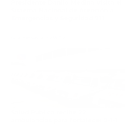
Presidente Danilo Medina Visita el
Sistema Nacional de Atención a
Emergencias y Seguridad 911
El presidente Danilo Medina asistió a la sede central
del Sistem…
Guía Prehospitalaria MEDIA
-
septiembre 09, 2019
911
Salud Pública recibe 22
ambulancias para fortalecer 9-1-1
República Dominicana.- El Ministerio de Salud Pública
recibió u…