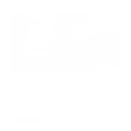
Guía Prehospitalaria MEDIA
-
septiembre 17, 2019
ambulancia
Se incendia ambulancia en avenida
John F. Kennedy.
Fuente Santo Domingo.- Un vehículo utilizado para el
trasporte …
Guía Prehospitalaria MEDIA
-
septiembre 17, 2019
ambulancia