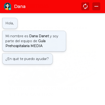
Mostrando entradas de septiembre,
2019
911
ENTRA EN FUNCIONAMIENTO EL
9-1-1 EN SAN UAN
SAN JUAN, RD.- El presidente Danilo Medina dejó en