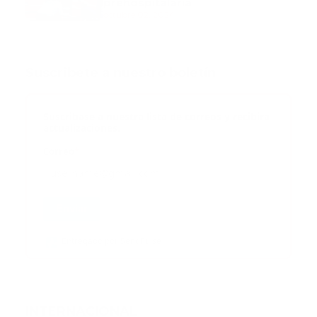
prehospitalaria
octubre 02, 2024
Suscribete a nuestro boletín
Suscribase a nuestra lista de correos y recibira
actualizaciones.
Correo
*
Enviar
Entregado por SendPulse
INTERNACIONAL