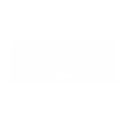
Error:
No se ha encontrado ningún resultado
Suscribete