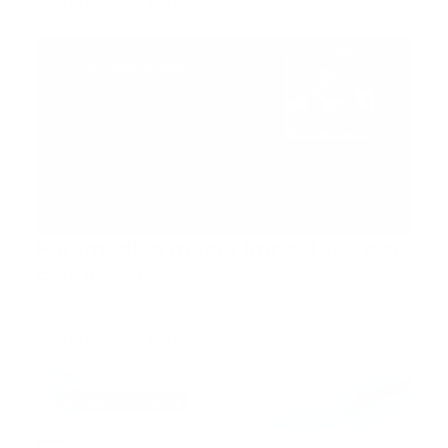
Guía Prehospitalaria MEDIA
-
julio 26, 2023
accidente paramedico
Paramédico muere impactada por
conductor
Guayama, PR.- Una mujer paramédico perdió la vida
este domingo …
Guía Prehospitalaria MEDIA
-
julio 24, 2023
entrega ambulancia