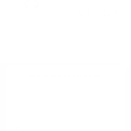
Suscribete a nuestro boletin
Una vez a la semana enviamos un correo con los
artículos más populares.
Calle 6 #21 Urbanización Juan Pablo Duarte, Santo
Domingo Este, RD. Tel.- 8294446365
Tu nombre
*
guiaprehospitalaria@gmail.com
Teléfono
+1
+1