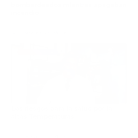
bombardeados mientras apagaban
incendio
Ucrania.- El Servicio Estatal de Emergencias de
Ucrania ha difu…
Guía Prehospitalaria MEDIA
-
julio 11, 2023
Dr. Franklin Gomez
Los riesgos para la salud por la
altas Temperaturas
Recuerda visitarnos en www.guiaprehospitalaria.com
SÍGUENOS EN …
Guía Prehospitalaria MEDIA
-
julio 07, 2023