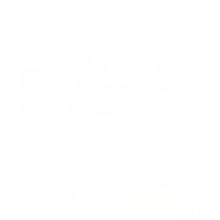
Guía Prehospitalaria MEDIA
-
julio 29, 2023
ambulancia
911 entrega ambulancia al Hospital
de San José de Matanzas
María Trinidad Sánchez, RD.- El Sistema Nacional de
Atención a …
Guía Prehospitalaria MEDIA
-
julio 26, 2023
colegio medico