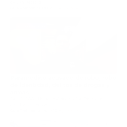
de San Pedro d…
Guía Prehospitalaria MEDIA
-
julio 19, 2023
acusado de robo
Paramédico acusado de robo, robo
de identidad, delitos de drogas y
armas
SAN DIEGO.- Un paramédico en San Diego fue
arrestado y acusado …
Guía Prehospitalaria MEDIA
-
julio 19, 2023