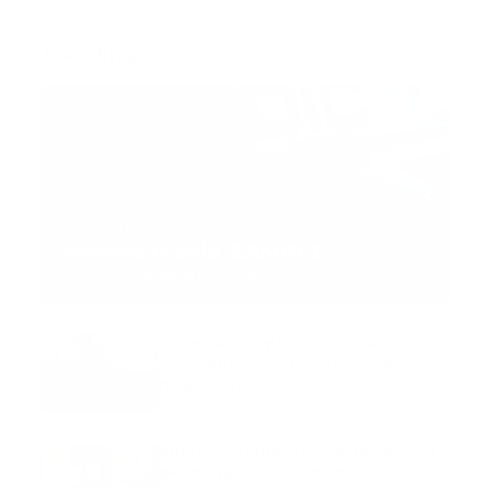
Trending:
MNEMOTECNIA
Mnemotecnia SAMPLE
Guía Prehospitalaria MEDIA
-
septiembre 11, 2023
Aeronave ambulancia se
accidentó, cuatro personas
murieron
marzo 21, 2024
Mnemotecnias utilizadas por el
personal de atención