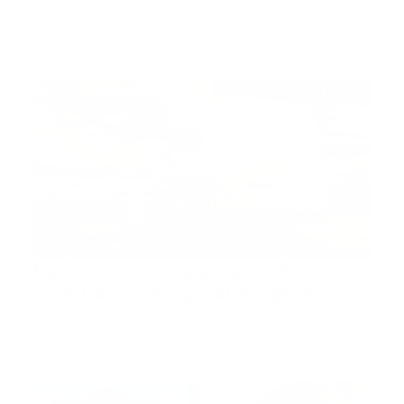
PARÍS.- El Gobierno francés anunció este miércoles
una moviliza…
Guía Prehospitalaria MEDIA
-
julio 13, 2023
atacan paramedico
Paciente ataca a paramédico
mientras se dirigía al hospital
CONDADO DE COBB, Ga.— Una paramédica
supuestamente fue atacada …
Guía Prehospitalaria MEDIA
-
julio 11, 2023