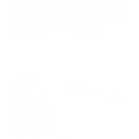
Ladrones intentaron asaltar
personal de una ambulancia del
sistema 911
Barahona, RD.- Dos desaprensivos a bordo de una
motocicleta int…
Guía Prehospitalaria MEDIA
-
julio 11, 2023
bomberos
Bomberos Ucranianos