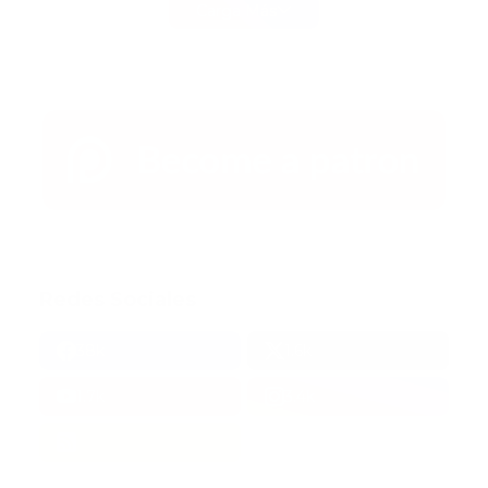
Carga Más
Redes Sociales
38k
1.6k
1.7k
3.4k