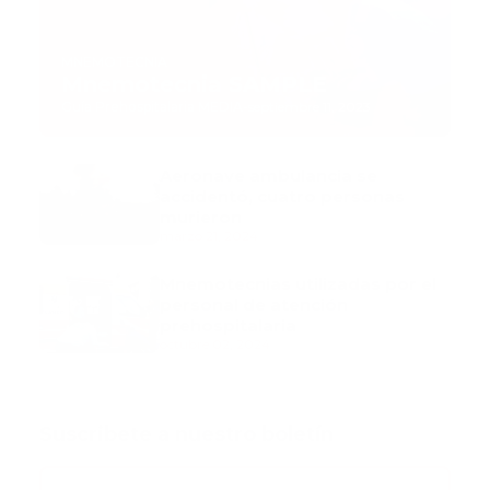
MNEMOTECNIA
Mnemotecnia SAMPLE
Guía Prehospitalaria MEDIA
-
septiembre 11, 2023
Aeronave ambulancia se
accidentó, cuatro personas
murieron
marzo 21, 2024
Mnemotecnias utilizadas por el
personal de atención
prehospitalaria
octubre 02, 2024
Suscribete a nuestro boletín