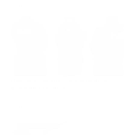
aparatos…
Guía Prehospitalaria MEDIA
-
marzo 21, 2025
actualidad
Hombre agrede a paramédico y
daña ambulancia
Juarez, México.- Un hombre de 40 años, identificado
como Franci…
Guía Prehospitalaria MEDIA
-
marzo 21, 2025
accidente ambulancia