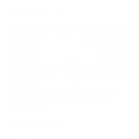
Santo Domingo, RD.- Con el propósito de garantizar
la seguridad…
Guía Prehospitalaria MEDIA
-
marzo 18, 2025
internacional
Video | Conductor ebrio roba una
ambulancia y desata una gran
persecución
Tampa, Florida.- Tras supuestamente beber por dos
días seguidos…
Guía Prehospitalaria MEDIA
-
marzo 18, 2025