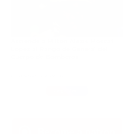
Asciende a Milton Alexis Moscat
López al Rango de General del
Cuerpo de Bomberos
Santo Domingo, RD.- Mediante el Decreto núm. 23-
25, el presiden…
Guía Prehospitalaria MEDIA
-
marzo 05, 2025
Carga Más