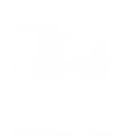
ambos miemb…
Guía Prehospitalaria MEDIA
-
marzo 26, 2025
actualidad
Video | Violencia en hospital
Cabral y Báez: Policía agrede a
Personal de la Cruz Roja
Santiago, RD.- Un grave incidente de agresión se
registró en el…
Guía Prehospitalaria MEDIA
-
marzo 25, 2025