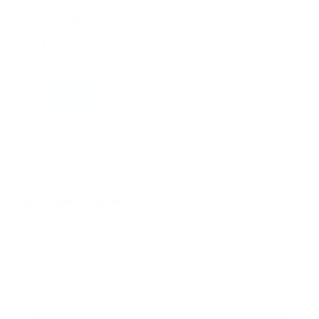
Suscribase a nuestra lista de correos y recibira
actualizaciones.
Correo
*
Enviar
Entregado por SendPulse
INTERNACIONAL
Error:
No se ha encontrado ningún resultado