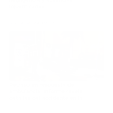
negligencia y ausencias
injustificadas
Santo Domingo, RD.- Un total de 18 colaboradores
fueron separa…
Guía Prehospitalaria MEDIA
-
marzo 06, 2025
actualidad
Retraso en respuesta de
ambulancia: Informe revela
detalles del accidente en la
Winston Churchill
Fuente Santo Domingo, RD.- Un informe de
investigación de la Di…