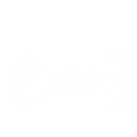
Sistema 911 fortalece su presencia
en Puerto Plata con nuevas
ambulancias y cámaras de
seguridad
Puerto Plata, RD.- El Sistema Nacional de Atención a
Emergencia…
Guía Prehospitalaria MEDIA
-
marzo 21, 2025
accidente ambulancia
Ambulancia de la Cruz Roja vuelca
tras colisión
Tamaulipas, México.- El pasado jueves por la tarde, un