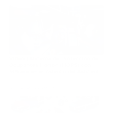
ambulancia
Video | Sistema de Protección de
Ocupantes Horton (HOPS) con
MBrace en el Asiento del Asistente
de Ambulancia
La seguridad de los ocupantes en las ambulancias es
un aspecto f…
Guía Prehospitalaria MEDIA
-
marzo 11, 2025
gp magazine