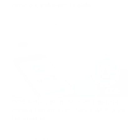
centro cardio-protegido
Santo Domingo RD.- El local principal que alberga las
oficinas …
Guía Prehospitalaria MEDIA
-
enero 31, 2020
coe
COE activa plan de contingencia
contra terremotos, lanza APP para
las alertas
Santo Domingo, RD.- El Centro de Operaciones de
Emergencias (CO…
Guía Prehospitalaria MEDIA
-
enero 31, 2020