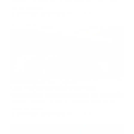
Fuente La Fundación Cayena Serie 68 , como parte
de su programa …
Guía Prehospitalaria MEDIA
-
enero 21, 2020
bombero
Las malas condiciones que
denuncian los bomberos de Madrid
Fuente / imagen archivo El Sindicato de Bomberos
de la Comunida…
Guía Prehospitalaria MEDIA
-
enero 21, 2020
medicamentos