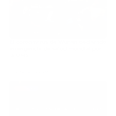
El coronavirus de Wuhan declarado
emergencia de salud mundial por
la OMS
SUIZA.- La Organización Mundial de la Salud (OMS)
declaró el nu…
Guía Prehospitalaria MEDIA
-
enero 31, 2020
internacional