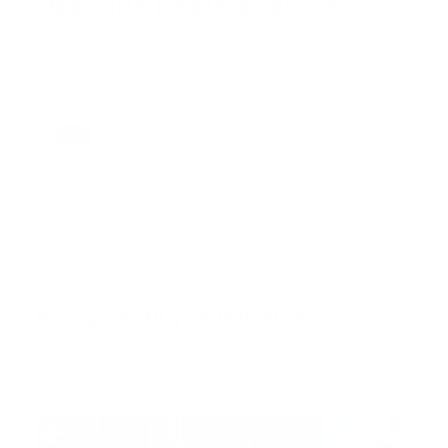
MEDICINA DE EMERGENCIAS
(IFEM)
La Sociedad Dominicana de Emergenciologia
(SODOEM ) Publico a tr…
Guía Prehospitalaria MEDIA
-
enero 24, 2020
ecg
ECG portátil y reutilizable
Fuente 1 - 2 VivaLNK ha anunciado la aprobación de la
FDA para s…
Guía Prehospitalaria MEDIA
-
enero 24, 2020
coronavirus