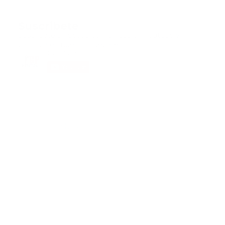
Suscribete
Suscribete a nuestra comunidad en Youtube y
participa en nuestros debates..
@guiaprehospitalaria