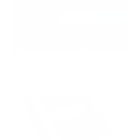
Etiquetas fluorescentes para evitar
la falsificación de medicamentos
Fuente Las ventas de medicamentos falsificados son
inquietanteme…
Guía Prehospitalaria MEDIA
-
enero 18, 2020
aed