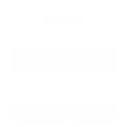
celebrada esta sem…
Guía Prehospitalaria MEDIA
-
enero 02, 2020
Carga Más
Redes Sociales
38k
1.6k
1.7k
3.4k