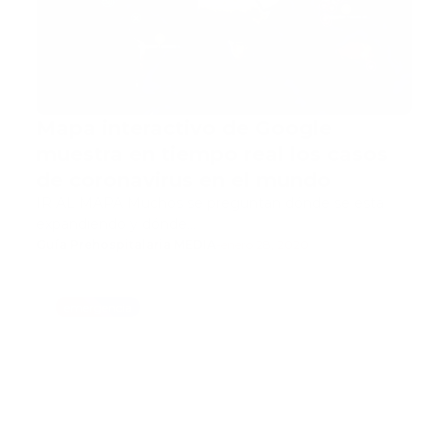
Mapa interactivo de Google
muestra en tiempo real los casos
de coronavirus en el mundo
IR AL MAPA Muchos se preguntan dónde se está
expandiendo y dónde…
Guía Prehospitalaria MEDIA
-
enero 28, 2020
emergencia