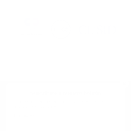
Suscribete a nuestro boletin
Una vez a la semana enviamos un correo con los
artículos más populares.
Calle 6 #21 Urbanización Juan Pablo Duarte, Santo
Domingo Este, RD. Tel.- 8294446365
Tu nombre
*
guiaprehospitalaria@gmail.com