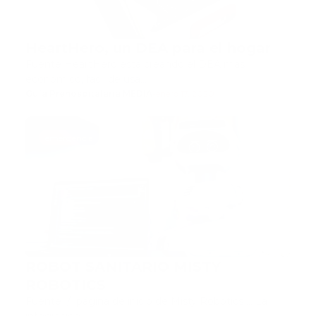
HeartHero, un DEA para el hogar
Fuente HeartHero está creando el DEA más
económico, fácil de usa…
Guía Prehospitalaria MEDIA
-
enero 17, 2020
emergencia
ROBOT SANITARIO MISTY
ROBOTICS
Fuente / página de inicio de Misty Robotics ... La