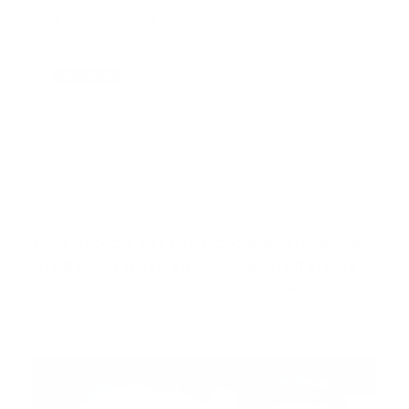
integración…
Guía Prehospitalaria MEDIA
-
enero 15, 2020
bomberos
La foto de un grupo de bomberos
en EEUU ante una casa en llamas
Una foto de un grupo de bomberos posando ante
una casa en llamas…
Guía Prehospitalaria MEDIA
-
enero 04, 2020
mopc