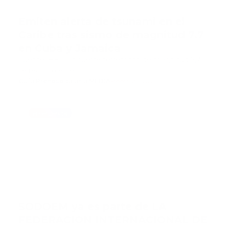
Emiten alerta de tsunami en el
Caribe tras sismo de magnitud 7.7
en Cuba y Jamaica
Fuente: BBC Un fuerte terremoto de magnitud 7,7
se registró este…
Guía Prehospitalaria MEDIA
-
enero 28, 2020
emergencia
SODOEM ya es parte de LA
FEDERACIÓN INTERNACIONAL DE