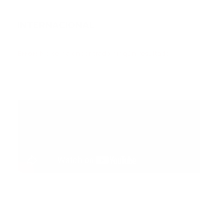
INTERNACIONAL
Error:
No se ha encontrado ningún resultado