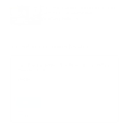
Mnemotecnias utilizadas por el
personal de atención
prehospitalaria
octubre 02, 2024
Suscribete a nuestro boletín
Suscribase a nuestra lista de correos y recibira
actualizaciones.
Correo
*
Enviar
Entregado por SendPulse