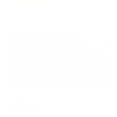
Trending:
MNEMOTECNIA
Mnemotecnia SAMPLE
Guía Prehospitalaria MEDIA
-
septiembre 11, 2023
Aeronave ambulancia se
accidentó, cuatro personas
murieron
marzo 21, 2024