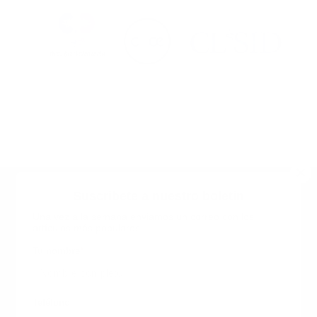
Suscribete a nuestro boletin
Una vez a la semana enviamos un correo con los
artículos más populares.
Calle 6 #21 Urbanización Juan Pablo Duarte, Santo
Domingo Este, RD. Tel.- 8294446365
Tu nombre
*
guiaprehospitalaria@gmail.com
Teléfono