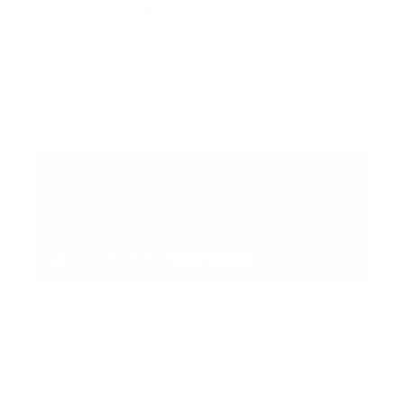
INTERNACIONAL
Error:
No se ha encontrado ningún resultado