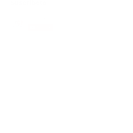
Suscribete
Suscribete a nuestra comunidad en Youtube y
participa en nuestros debates..
@guiaprehospitalaria