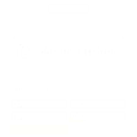
Carga Más
Redes Sociales
38k
1.6k
1.7k
3.4k