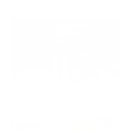
compromiso con la t…
Guía Prehospitalaria MEDIA
-
mayo 31, 2025
actualidad
Acusan a revistas científicas de
corrupción
Washington EE. UU.- El secretario de Salud de los
Estados Unido…
Guía Prehospitalaria MEDIA
-
mayo 29, 2025
actualidad