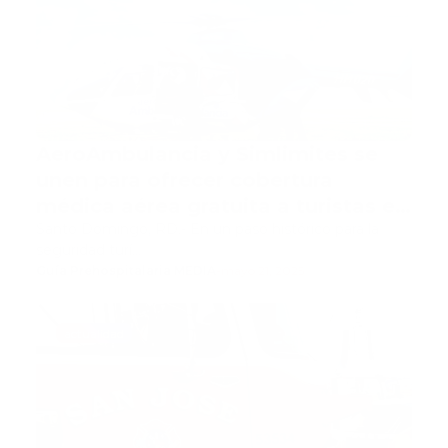
AeroAmbulancia y Simlimites se
unen para ofrecer cobertura
médica aérea gratuita a turistas en
RD
Santo Domingo, RD.- En un paso histórico para la
seguridad turí…
Guía Prehospitalaria MEDIA
-
mayo 21, 2025
actualidad