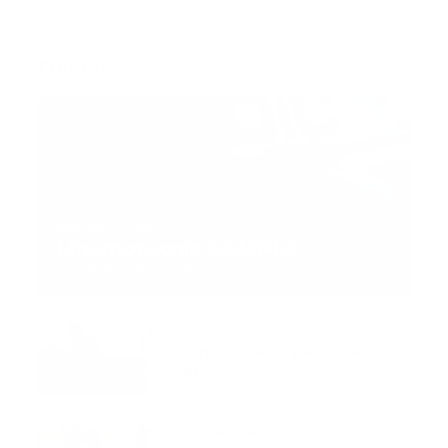
Trending:
MNEMOTECNIA
Mnemotecnia SAMPLE
Guía Prehospitalaria MEDIA
-
septiembre 11, 2023
Aeronave ambulancia se
accidentó, cuatro personas
murieron
marzo 21, 2024
Mnemotecnias utilizadas por el