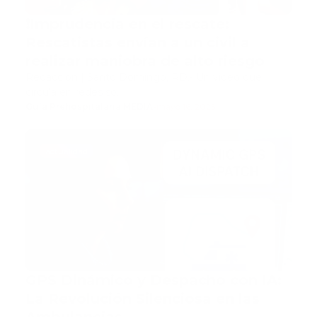
❗Imprudencia en el rescate:
Rescatistas envían a un civil a
realizar maniobra de alto riesgo
Redacción | Santo Domingo, RD.- Un video que
circula en redes so…
Guía Prehospitalaria MEDIA
-
mayo 16, 2025
actualidad
GPS Dinámico y Despacho con IA:
La Revolución Silenciosa en las