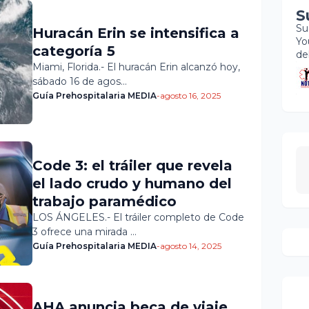
S
Su
Huracán Erin se intensifica a
Yo
categoría 5
de
Miami, Florida.- El huracán Erin alcanzó hoy,
sábado 16 de agos…
Guía Prehospitalaria MEDIA
-
agosto 16, 2025
Code 3: el tráiler que revela
el lado crudo y humano del
trabajo paramédico
LOS ÁNGELES.- El tráiler completo de Code
3 ofrece una mirada …
Guía Prehospitalaria MEDIA
-
agosto 14, 2025
AHA anuncia beca de viaje