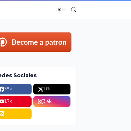
edes Sociales
38k
1.6k
1.7k
3.4k