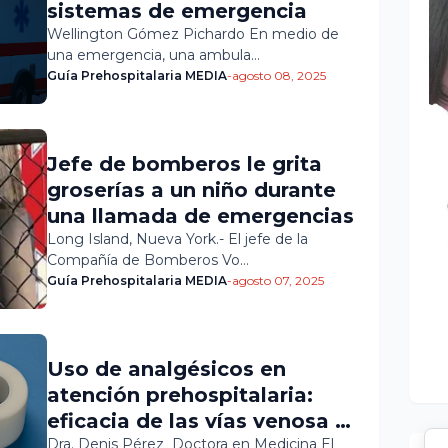
sistemas de emergencia
Wellington Gómez Pichardo En medio de
una emergencia, una ambula…
Guía Prehospitalaria MEDIA
-
agosto 08, 2025
Jefe de bomberos le grita
groserías a un niño durante
una llamada de emergencias
Long Island, Nueva York.- El jefe de la
Compañía de Bomberos Vo…
Guía Prehospitalaria MEDIA
-
agosto 07, 2025
Uso de analgésicos en
atención prehospitalaria:
eficacia de las vías venosa y
parenteral
Dra. Denis Pérez Doctora en Medicina El