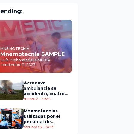
rending:
MNEMOTECNIA
Mnemotecnia SAMPLE
Guía Prehospitalaria MEDIA
-
septiembre 11, 2023
Aeronave
ambulancia se
accidentó, cuatro
personas murieron
marzo 21, 2024
Mnemotecnias
utilizadas por el
personal de
atención
octubre 02, 2024
prehospitalaria