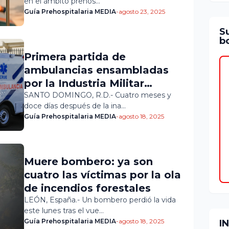
en el ámbito prehos…
Guía Prehospitalaria MEDIA
-
agosto 23, 2025
S
bo
Primera partida de
ambulancias ensambladas
por la Industria Militar
Dominicana
SANTO DOMINGO, R.D.- Cuatro meses y
doce días después de la ina…
Guía Prehospitalaria MEDIA
-
agosto 18, 2025
Muere bombero: ya son
cuatro las víctimas por la ola
de incendios forestales
LEÓN, España.- Un bombero perdió la vida
este lunes tras el vue…
Guía Prehospitalaria MEDIA
-
agosto 18, 2025
I