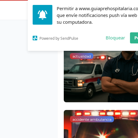
Permitir a www.guiaprehospitalaria.
Inicio
Actualid
que envíe notificaciones push vía web
su computadora.
Mostrando entradas de a
Bloquear
P
Powered by SendPulse
actualidad
accidente ambulancia