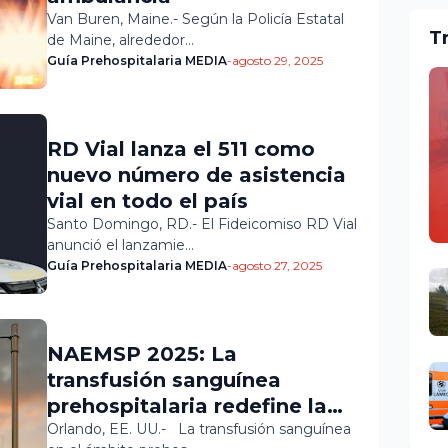
Van Buren, Maine.- Según la Policía Estatal
T
de Maine, alrededor…
Guía Prehospitalaria MEDIA
-
agosto 29, 2025
RD Vial lanza el 511 como
nuevo número de asistencia
vial en todo el país
Santo Domingo, RD.- El Fideicomiso RD Vial
anunció el lanzamie…
Guía Prehospitalaria MEDIA
-
agosto 27, 2025
NAEMSP 2025: La
transfusión sanguínea
prehospitalaria redefine la
atención al trauma
Orlando, EE. UU.- La transfusión sanguínea