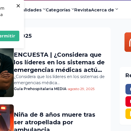
×
com
ad
Especialidades
Categorías
Revista
Acerca de
 a
gosto, 2025
ermitir
ENCUESTA | ¿Considera que
los líderes en los sistemas de
emergencias médicas actúan
R
con transparencia y
¿Considera que los líderes en los sistemas de
emergencias médica…
honestidad en la toma de
Guía Prehospitalaria MEDIA
-
agosto 29, 2025
decisiones?
Niña de 8 años muere tras
ser atropellada por
ambulancia