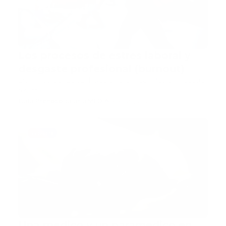
Los procesos de estrés laboral y
desgaste profesional (burnout)
Lic. Yinet Gonzalez, Psicologa Clinica Más en nuestra
revista: …
Guía Prehospitalaria MEDIA
-
abril 28, 2020
covid19
Una médico y un paramedico en