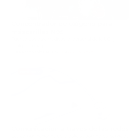
Concentrador de oxígeno para
máscarillas N95
Fuente Los paramédicos, el personal de la UCI y
cualquier otra p…
Guía Prehospitalaria MEDIA
-
abril 19, 2020
comunidad
Comunicación a través de las redes
Las comunicaciones de la policía , bomberos, servicios