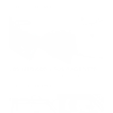
misma es uno …
Guía Prehospitalaria MEDIA
-
abril 27, 2020
cuidados
LOS MÉDICOS Y SUS PACIENTES
La ética médica dice resumidamente, que siempre
hay que buscar e…
Guía Prehospitalaria MEDIA
-
abril 26, 2020
cinturon de seguridad