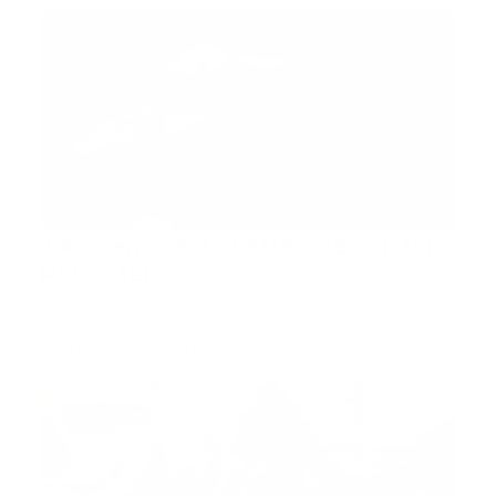
cuidados
Juramento del TEM/P - TES -TUM -
PARAMEDICO
Juro solemnemente que como Técnico de
Emergencias Médicas, Param…
Guía Prehospitalaria MEDIA
-
abril 29, 2020
comunidad