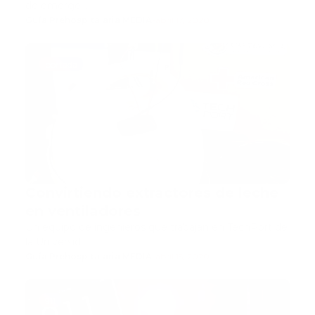
de emerge…
Guía Prehospitalaria MEDIA
-
abril 17, 2020
portada
Convirtiendo extractores de leche
en ventiladores
Un equipo de ingenieros que trabajan en TechPort de
la Universid…
Guía Prehospitalaria MEDIA
-
abril 15, 2020
911