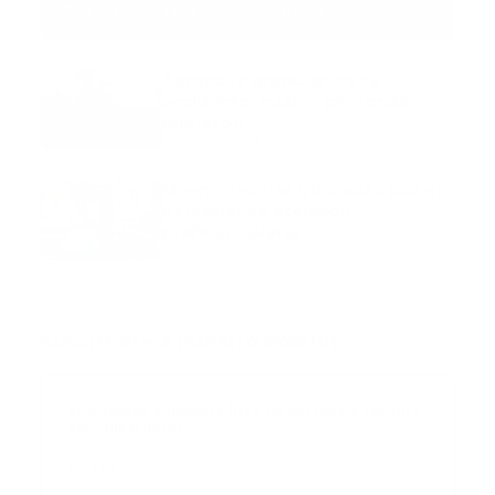
Guía Prehospitalaria MEDIA
-
septiembre 11, 2023
Aeronave ambulancia se
accidentó, cuatro personas
murieron
marzo 21, 2024
Mnemotecnias utilizadas por el
personal de atención
prehospitalaria
octubre 02, 2024
Suscribete a nuestro boletín
Suscribase a nuestra lista de correos y recibira
actualizaciones.
Correo
*