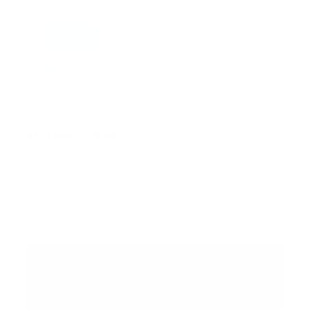
Enviar
Entregado por SendPulse
INTERNACIONAL
Error:
No se ha encontrado ningún resultado