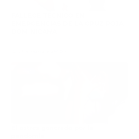
FALLECE TÉCNICO EN
EMERGENCIAS DE LA CRUZ ROJA
DOMINICANA
República Dominicana.- Falleció el día de hoy la
Técnico en Em…
Guía Prehospitalaria MEDIA
-
abril 09, 2020
covid19
El estrés generado por la
pandemia