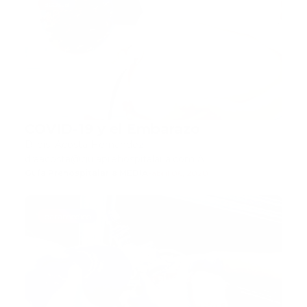
acosta
COVID-19 y el Embarazo
Dileisi Acosta Hernández
draacosta@guiaprehospitalaria.com A …
Guía Prehospitalaria MEDIA
-
abril 06, 2020
paramedico