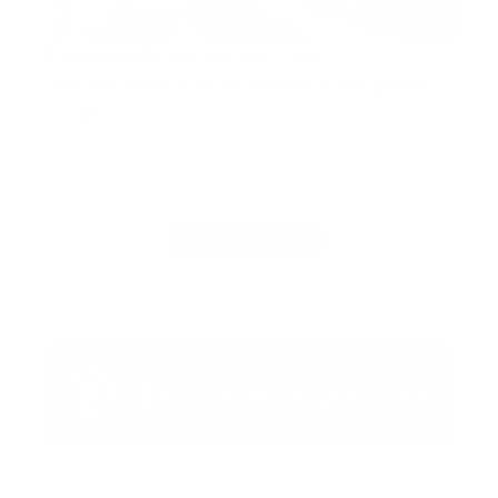
Paramédicos de NYC no
resucitaran a pacientes con paro
cardíaco
Fuente New York.- Un documento filtrado a la prensa
señala que …
Guía Prehospitalaria MEDIA
-
abril 03, 2020
Carga Más