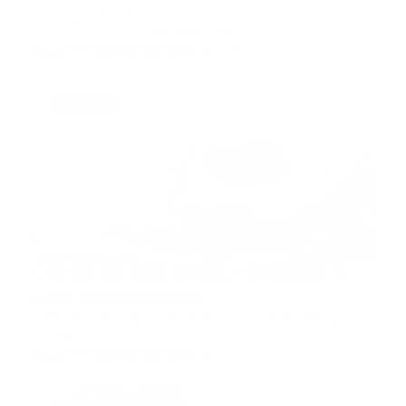
Por: Dra. Katheryn Lina
dralina@guiaprehospitalaria.com El estré…
Guía Prehospitalaria MEDIA
-
abril 08, 2020
educacion
COMO SE LES DA EL NOMBRE A
LOS HURACANES
Cada año se prepara una lista con los nombres que
recibirán los …
Guía Prehospitalaria MEDIA
-
abril 07, 2020